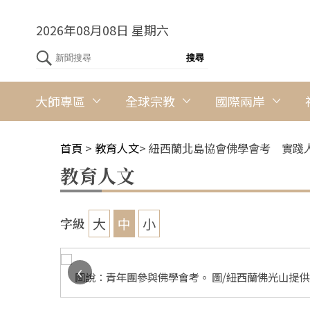
2026年08月08日 星期六
大師專區
全球宗教
國際兩岸
首頁
>
教育人文
>
紐西蘭北島協會佛學會考 實踐
教育人文
大
中
小
字級
‹
對佛法學習
圖說：青年團參與佛學會考。 圖/紐西蘭佛光山提供