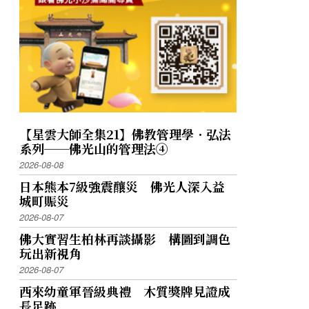
【星雲大師全集21】佛教管理學．弘法
系列──佛光山的管理法④
2026-08-08
日本熊本7級強震釀災 佛光人深入益
城町賑災
2026-08-07
佛大實習生柏林再談攝影 構圖到調色
玩出新視角
2026-08-07
西來幼童軍晉級典禮 木質獎牌見證成
長足跡