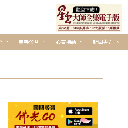
術
慈善公益
心靈補給
新聞專題
圖說：住持滿信法師到考場給予佛光人關心與鼓勵。 圖/紐西蘭佛