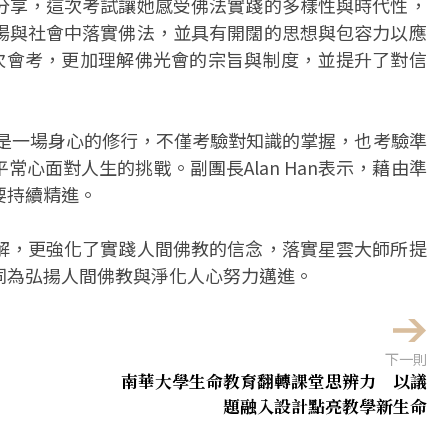
分享，這次考試讓她感受佛法實踐的多樣性與時代性，
場與社會中落實佛法，並具有開闊的思想與包容力以應
過此次會考，更加理解佛光會的宗旨與制度，並提升了對信
學會考是一場身心的修行，不僅考驗對知識的掌握，也考驗準
心面對人生的挑戰。副團長Alan Han表示，藉由準
要持續精進。
解，更強化了實踐人間佛教的信念，落實星雲大師所提
同為弘揚人間佛教與淨化人心努力邁進。
下一則
南華大學生命教育翻轉課堂思辨力 以議
題融入設計點亮教學新生命