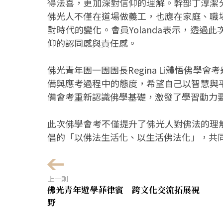
得法喜，更加深對信仰的理解。幹部丁淳潔
佛光人不僅在道場做義工，也應在家庭、職
對時代的變化。會員Yolanda表示，透
仰的認同感與責任感。
佛光青年團一團團長Regina Li體悟佛
備與應考過程中的態度，希望自己以智慧與平常
備會考重新認識佛學基礎，激發了學習動力
此次佛學會考不僅提升了佛光人對佛法的理
倡的「以佛法生活化、以生活佛法化」，共
上一則
佛光青年遊學菲律賓 跨文化交流拓展視
野