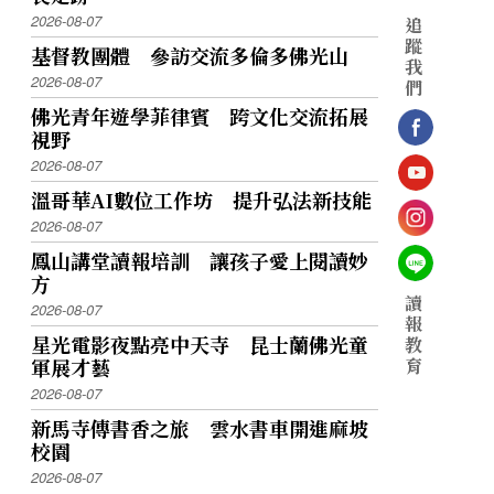
2026-08-07
追
蹤
基督教團體 參訪交流多倫多佛光山
我
2026-08-07
們
佛光青年遊學菲律賓 跨文化交流拓展
視野
2026-08-07
溫哥華AI數位工作坊 提升弘法新技能
2026-08-07
鳳山講堂讀報培訓 讓孩子愛上閱讀妙
方
讀
2026-08-07
報
星光電影夜點亮中天寺 昆士蘭佛光童
教
育
軍展才藝
2026-08-07
新馬寺傳書香之旅 雲水書車開進麻坡
校園
2026-08-07