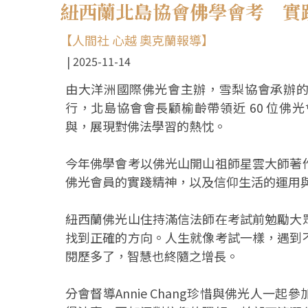
紐西蘭北島協會佛學會考 實
【人間社 心越 奧克蘭報導】
2025-11-14
由大洋洲國際佛光會主辦，雪梨協會承辦的「
行，北島協會會長顧榆齡帶領近 60 位
與，展現對佛法學習的熱忱。
今年佛學會考以佛光山開山祖師星雲大師著
佛光會員的實踐精神，以及信仰生活的運用
紐西蘭佛光山住持滿信法師在考試前勉勵大
找到正確的方向。人生就像考試一樣，遇到
閱歷多了，智慧也終隨之增長。
分會督導Annie Chang珍惜與佛光人