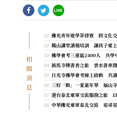
佛光青年遊學菲律賓 跨文化
鳳山講堂讀報培訓 讓孩子愛
佛學會考三重區2400人 共
相
新馬寺傳書香之旅 雲水書車
關
日光寺佛學會考線上啟動 共
消
三好「動」一夏嘉年華 福山
息
港台泰北童軍交流服務之旅 
中華佛光童軍泰北交流 追尋