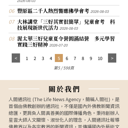
2026-08-03
豐原區二千人熱烈響應佛學會考
2026-08-03
大林講堂「三好其實很簡單」兒童會考 科
技展現新世代活力
2026-08-03
渥太華三好兒童夏令營圓滿結營 多元學習
實踐三好精神
2026-07-20
1
2
3
4
5
6
7
8
9
10
第5 / 598頁
關
於
我
們
人間通訊社 (The Life News Agency，簡稱人間社)，是
首個由佛教創辦的通訊社，不僅是國內外佛教新聞資訊
總匯，更肩負人間真善美的國際傳播角色。秉持創辦人
星雲大師人文關懷、淑世化人的理念，人間通訊社報導
佛教界以及各宗教界的新聞資訊，並傳播國內外藝術文