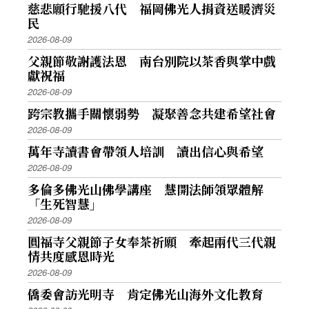
慈悲願行馳援八代 福岡佛光人捐資送暖濟災
民
2026-08-09
父親節敬謝護法恩 南台別院以茶香與掌中戲
獻祝福
2026-08-09
跨宗教攜手關懷弱勢 凝聚善念共建希望社會
2026-08-09
萬年寺讀書會帶領人培訓 讀出信心與希望
2026-08-09
多倫多佛光山佛學講座 慧開法師領眾體解
「生死智慧」
2026-08-09
圓福寺父親節子女奉茶祈願 牽起兩代三代親
情共度感恩時光
2026-08-09
僑委會訪光明寺 肯定佛光山海外文化教育