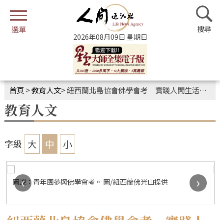
2026年08月09日 星期日
首頁
>
教育人文
>
紐西蘭北島協會佛學會考 實踐人間生活佛教
教育人文
大
中
小
字級
‹
›
圖說：青年團參與佛學會考。 圖/紐西蘭佛光山提供