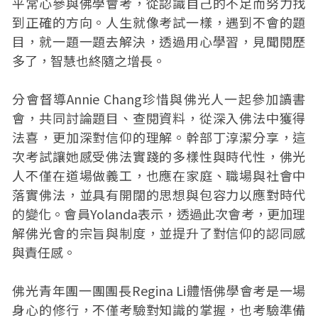
平常心參與佛學會考，從認識自己的不足而努力找
到正確的方向。人生就像考試一樣，遇到不會的題
目，就一題一題去解決，透過用心學習，見聞閱歷
多了，智慧也終隨之增長。
分會督導Annie Chang珍惜與佛光人一起參加讀書
會，共同討論題目、查閱資料，從深入佛法中獲得
法喜，更加深對信仰的理解。幹部丁淳潔分享，這
次考試讓她感受佛法實踐的多樣性與時代性，佛光
人不僅在道場做義工，也應在家庭、職場與社會中
落實佛法，並具有開闊的思想與包容力以應對時代
的變化。會員Yolanda表示，透過此次會考，更加理
解佛光會的宗旨與制度，並提升了對信仰的認同感
與責任感。
佛光青年團一團團長Regina Li體悟佛學會考是一場
身心的修行，不僅考驗對知識的掌握，也考驗準備