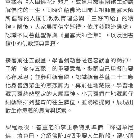
堂觀看《人間佛陀》短片，並運用故事圍裙生動講
解佛陀的一生，同時介紹佛光山開山祖師星雲大師
所倡導的人間佛教教育理念與「三好四給」的精
神。隨後，大家展開佛堂巡禮，依序參觀流通處，
認識不同菩薩聖像與《星雲大師全集》，以及圖書
館中的佛教經典書籍。
接著前往五觀堂，學習彌勒菩薩包容歡喜的精神，
了解「食存五觀」的重要意義，提醒自己用餐時要
心存感恩；並參拜觀音殿，認識觀音菩薩三十三應
化身普渡眾生的慈悲願力，再前往地藏殿，學習地
藏菩薩慈悲堅定的大願精神。小菩薩們在地藏殿仔
細觀察排列整齊的往生牌位，並踴躍提問，展現出
對生命意義的思考與探索。
課程最後，善童老師李玉敏特別準備「釋迦牟尼
佛」填色冊，介紹佛陀14個重要人生階段，讓小朋