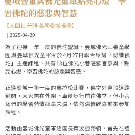
曼城善童與佛光童軍點亮心燈 學
習佛陀的慈悲與智慧
【人間社 普研 英國曼城報導】
2025-04-29
為了迎接一年一度的佛陀聖誕，曼城佛光山善童學
園與曼城佛光童軍團於4月27日聯合舉辦「認識佛
陀」主題課程，共有13位佛光小菩薩歡喜參與，點
亮心燈，學習佛陀的慈悲與智慧。
正逢曼城一年一度的馬拉松比賽，佛堂外整段道路
封閉，大家需在外圍下車後步行前往佛堂，但小菩
薩們的學習熱情絲毫未減，依然滿懷歡喜前來參加
課程。
活動由曼城佛光童軍總團長蔡汶捷帶領，首先在禮