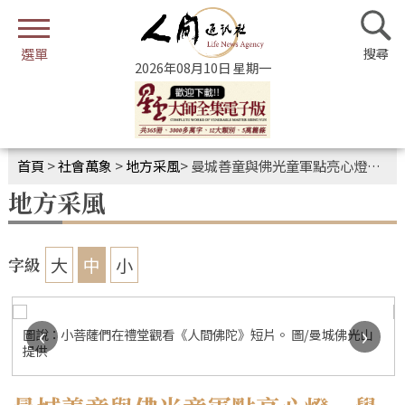
2026年08月10日 星期一
首頁
>
社會萬象
>
地方采風
>
曼城善童與佛光童軍點亮心燈 學習佛陀的慈悲與智慧
地方采風
大
中
小
字級
‹
›
圖說：小菩薩們在禮堂觀看《人間佛陀》短片。 圖/曼城佛光山
提供