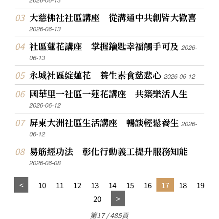
大慈佛社社區講座 從溝通中共創皆大歡喜
2026-06-13
社區蓮花講座 掌握鑰匙幸福觸手可及
2026-
06-13
永城社區綻蓮花 養生素食慈悲心
2026-06-12
國華里一社區一蓮花講座 共築樂活人生
2026-06-12
屏東大洲社區生活講座 暢談輕鬆養生
2026-
06-12
易筋經功法 彰化行動義工提升服務知能
2026-06-08
10
11
12
13
14
15
16
17
18
19
20
第17 / 485頁