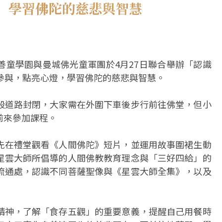
 學習佛陀的慈悲與智慧
善童學園與曼城佛光童軍團於4月27日聯合舉辦「認識
參與，點亮心燈，學習佛陀的慈悲與智慧。
段道路封閉，大家需在外圍下車後步行前往佛堂，但小
前來參加課程。
先在禮堂觀看《人間佛陀》短片，並運用故事圍裙生動
星雲大師所倡導的人間佛教教育理念與「三好四給」的
流通處，認識不同菩薩聖像與《星雲大師全集》，以及
精神，了解「食存五觀」的重要意義，提醒自己用餐時