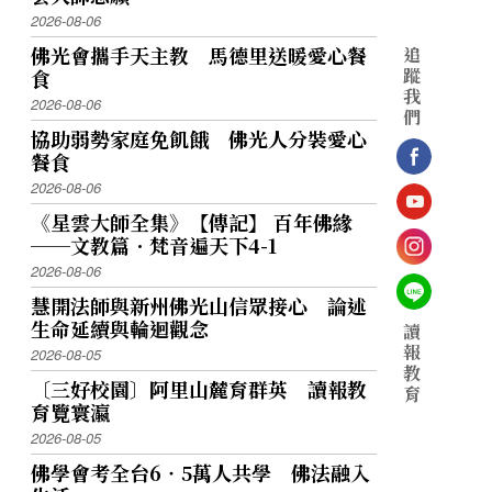
2026-08-06
佛光會攜手天主教 馬德里送暖愛心餐
追
蹤
食
我
2026-08-06
們
協助弱勢家庭免飢餓 佛光人分裝愛心
餐食
2026-08-06
《星雲大師全集》【傳記】 百年佛緣
──文教篇．梵音遍天下4-1
2026-08-06
慧開法師與新州佛光山信眾接心 論述
生命延續與輪迴觀念
讀
報
2026-08-05
教
〔三好校園〕阿里山麓育群英 讀報教
育
育覽寰瀛
2026-08-05
佛學會考全台6‧5萬人共學 佛法融入