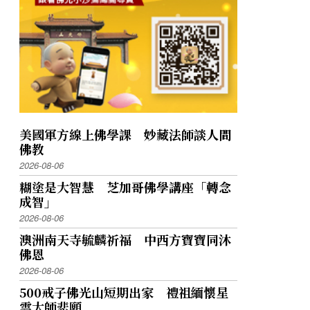
美國軍方線上佛學課 妙藏法師談人間
佛教
2026-08-06
糊塗是大智慧 芝加哥佛學講座「轉念
成智」
2026-08-06
澳洲南天寺毓麟祈福 中西方寶寶同沐
佛恩
2026-08-06
500戒子佛光山短期出家 禮祖緬懷星
雲大師悲願