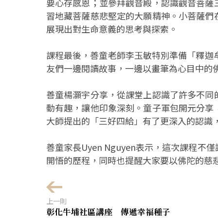
要心存感恩；並參拜觀音殿，認識觀音菩薩
習地藏菩薩慈悲堅定的大願精神。小菩薩們
展現出對生命意義的思考與探索。
課程最後，善童老師李玉敏特別準備「釋迦
友們一邊閱讀故事，一邊以畫筆為心目中的
善童楊灝宇分享，從課堂上認識了許多不同
動有趣，讓他印象深刻。童子軍包開元分享
大師提出的「三好四給」有了更深入的認識
善童家長Uyen Nguyen表示，這次課
開悟的歷程，同時也提醒大家要以佛陀的慈
上一則
彰化牛埔社區講座 傳遞幸福種子