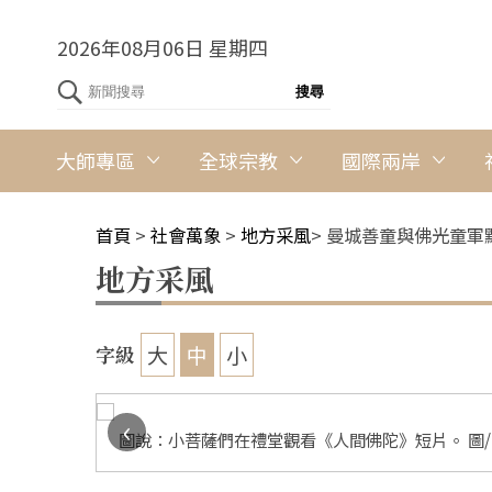
2026年08月06日 星期四
大師專區
全球宗教
國際兩岸
首頁
>
社會萬象
>
地方采風
>
曼城善童與佛光童軍
地方采風
大
中
小
字級
‹
圖說：小菩薩們在禮堂觀看《人間佛陀》短片。 圖