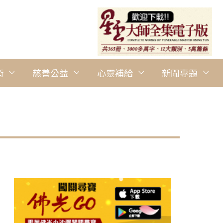
術
慈善公益
心靈補給
新聞專題
圖說：曼城佛光童軍總團長蔡汶捷在流通處，介紹不同菩薩聖像的特