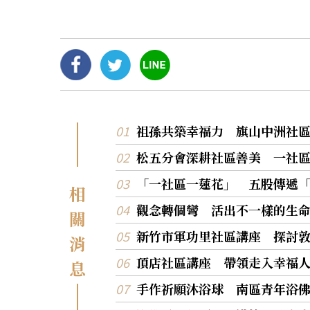
祖孫共築幸福力 旗山中洲社
松五分會深耕社區善美 一社
「一社區一蓮花」 五股傳遞
相
觀念轉個彎 活出不一樣的生
關
新竹市軍功里社區講座 探討
消
頂店社區講座 帶領走入幸福
息
手作祈願沐浴球 南區青年浴