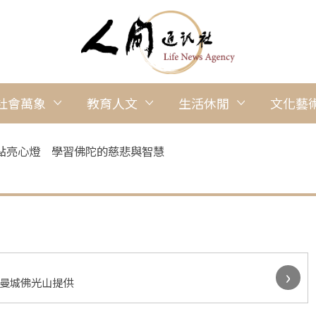
社會萬象
教育人文
生活休閒
文化藝
點亮心燈 學習佛陀的慈悲與智慧
›
/曼城佛光山提供