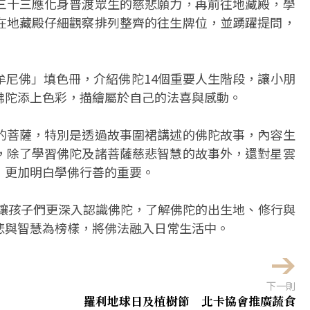
三十三應化身普渡眾生的慈悲願力，再前往地藏殿，學
在地藏殿仔細觀察排列整齊的往生牌位，並踴躍提問，
牟尼佛」填色冊，介紹佛陀14個重要人生階段，讓小朋
佛陀添上色彩，描繪屬於自己的法喜與感動。
的菩薩，特別是透過故事圍裙講述的佛陀故事，內容生
，除了學習佛陀及諸菩薩慈悲智慧的故事外，還對星雲
，更加明白學佛行善的重要。
程不僅讓孩子們更深入認識佛陀，了解佛陀的出生地、修行與
悲與智慧為榜樣，將佛法融入日常生活中。
下一則
羅利地球日及植樹節 北卡協會推廣蔬食