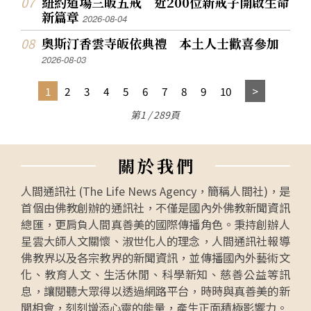
紐約道場三皈五戒 近200位新戒子開啟生命
新篇章
2026-08-04
奧斯汀香雲寺皈依典禮 本土人士歡喜參加
2026-08-03
1
2
3
4
5
6
7
8
9
10
第1 / 289頁
關
於
我
們
人間通訊社 (The Life News Agency，簡稱人間社)，是
首個由佛教創辦的通訊社，不僅是國內外佛教新聞資訊
總匯，更肩負人間真善美的國際傳播角色。秉持創辦人
星雲大師人文關懷、淑世化人的理念，人間通訊社報導
佛教界以及各宗教界的新聞資訊，並傳播國內外藝術文
化、教育人文、生活休閒、科學新知、慈善公益等訊
息，讓閱聽大眾得以透過網路平台，時時與真善美的新
聞相會，刻刻增添心靈的能量，產生正面積極影響力。