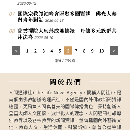
2026-06-12
國際宗教領袖峰會匯聚多國賢達 佛光人參
與青年對話
2026-06-13
慈雲禪院大殿落成迎佛誕 丹佛多元族群共
沐法喜
2026-06-10
1
2
3
4
5
6
7
8
9
10
第6 / 289頁
關
於
我
們
人間通訊社 (The Life News Agency，簡稱人間社)，是
首個由佛教創辦的通訊社，不僅是國內外佛教新聞資訊
總匯，更肩負人間真善美的國際傳播角色。秉持創辦人
星雲大師人文關懷、淑世化人的理念，人間通訊社報導
佛教界以及各宗教界的新聞資訊，並傳播國內外藝術文
化、教育人文、生活休閒、科學新知、慈善公益等訊