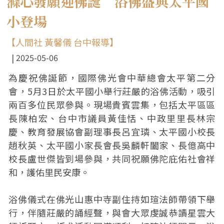
滌心發願迎佛誕 浴佛盛典太平國
小登場
【人間社 黃馨儀 台中報導】
2025-05-06
為慶祝佛誕節，國際佛光會中華總會太平第二分
會，5月3日於太平國小舉行莊嚴的浴佛活動，吸引
兩百多位民眾參與。現場貴賓雲集，包括太平區區
長陳柏宏、台中市議員黃佳恬、中政里里長林宗
慶、教育發展協會副理事長呂宜璘、太平國小校長
趙秋英、太平國小家長會長吳麟軒闔家、長億高中
校長盧世傑皆到場參與，共同祝願佛陀庇佑社會祥
和，護佑里民安康。
浴佛儀式在佛光山惠中寺副住持如瑄法師帶領下舉
行，伴隨莊嚴的誦經聲，與會大眾虔誠恭讀星雲大