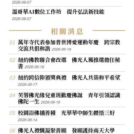
2026-08-07
溫哥華AI數位工作坊 提升弘法新技能
2026-08-07
相
關
消
息
萬年寺代表參加普世博愛運動年慶 跨宗教
交流共倡和諧
2026-06-19
紐約佛教聯合會改選 佛光人獲推選擔任秘
書
2026-06-18
紐約跨信仰頒獎典禮 佛光人共築和平希望
2026-06-17
芙蓉佛光緣兒童班歡慶佛誕 青年引領認識
佛陀一生
2026-06-16
校園浴佛播善種 光華華中師生體悟三好
2026-06-14
佛光人禮懺凝聚善願 發願護持南天大學