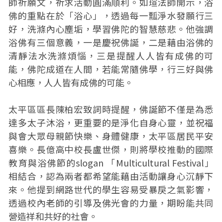
師祈願文，祈求活動圓滿順利。如瑄法師開示，浴
佛的重點在於「浴心」，透過每一瓢淨水發願行三
好，洗滌內心塵垢，學習佛陀的智慧慈悲。他強調
浴佛有三個意義，一是慶祝佛誕，二是藉由浴佛的
清靜法水洗滌煩惱，三是提醒人人皆有成佛的可
能，佛陀成道在人間，若能常隨佛學，行三好與佛
心相應，人人皆有成佛的可能。
太平區區長陳柏宏致詞時提醒，佛誕節不僅是為悉
達多太子沐浴，更重要的是淨化自身心靈，並祝福
與會大眾母親節快樂、身體健康，太平區居民平安
喜樂。長億高中校長盧世傑，則將學校推動的國際
教育與浴佛節的slogan 「Multicultural Festival」
相結合，認為兩者都希望能藉由活動讓身心沉靜下
來。他提到網路世代的學生容易受暴戾之氣影響，
透過校內老師的引導及佛光會的力量，期盼能共同
營造祥和共好的社會。