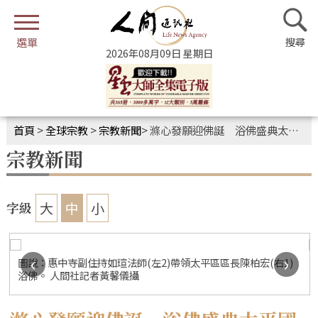
2026年08月09日 星期日
首頁
>
全球宗教
>
宗教新聞
>
滌心發願迎佛誕 浴佛盛典太平國小登場
宗教新聞
大
中
小
字級
‹
›
圖說：惠中寺副住持如瑄法師(左2)帶領太平區區長陳柏宏(右1)
浴佛。 人間社記者黃馨儀攝