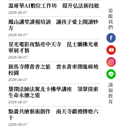
溫哥華AI數位工作坊 提升弘法新技能
追
2026-08-07
蹤
鳳山講堂讀報培訓 讓孩子愛上閱讀妙
我
們
方
2026-08-07
星光電影夜點亮中天寺 昆士蘭佛光童
軍展才藝
2026-08-07
新馬寺傳書香之旅 雲水書車開進麻坡
校園
2026-08-07
讀
慧開法師法駕北卡佛學講座 領眾探索
報
生命永續之道
教
育
2026-08-07
點畫共繪藝術創作 南天寺獻禮傳燈六
十
2026-08-07