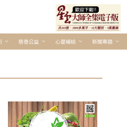
術
慈善公益
心靈補給
新聞專題
圖說：國際佛光會平行論壇的與談人，也是國際傳播中心製片人兼雙
部參與「婦女地位委員會第69屆會議」，於聯合國總部大樓前留影。