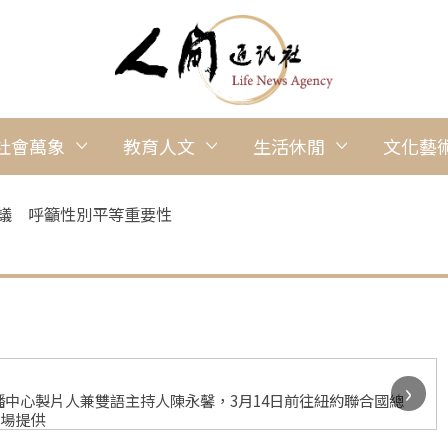
社會萬象
教育人文
生活休閒
文化藝
會議 呼籲性別平等重要性
›
中心製片人兼雙語主持人陳永馨，3月14日前往紐約聯合國總
道場提供