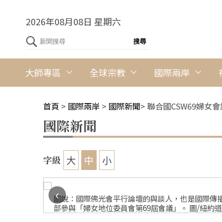
2026年08月08日 星期六
大師專區
全球宗教
國際兩岸
首頁
>
國際兩岸
>
國際新聞
>
聯合國CSW69婦女
國際新聞
大
中
小
字級
‹
聯合國總
圖說：國際佛光會平行論壇的與談人，也是國際傳播
部參與「婦女地位委員會第69屆會議」。 圖/紐約