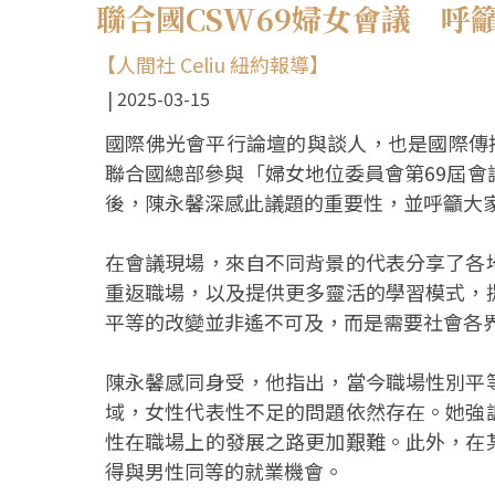
聯合國CSW69婦女會議 呼
【人間社 Celiu 紐約報導】
2025-03-15
國際佛光會平行論壇的與談人，也是國際傳
聯合國總部參與「婦女地位委員會第69屆
後，陳永馨深感此議題的重要性，並呼籲大
在會議現場，來自不同背景的代表分享了各
重返職場，以及提供更多靈活的學習模式，
平等的改變並非遙不可及，而是需要社會各
陳永馨感同身受，他指出，當今職場性別平
域，女性代表性不足的問題依然存在。她強
性在職場上的發展之路更加艱難。此外，在
得與男性同等的就業機會。