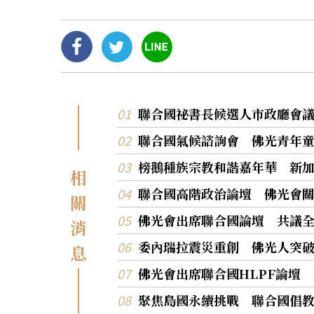
聯合國祕書長候選人市政廳會
聯合國氣候諮詢會 佛光青年
榜鵝種族宗教和諧嘉年華 新
相
聯合國高階政治論壇 佛光會
關
佛光會出席聯合國論壇 共議
消
委內瑞拉震災重創 佛光人突
息
佛光會出席聯合國HLPF論壇
聚焦島國永續挑戰 聯合國倡