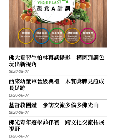
佛大實習生柏林再談攝影 構圖到調色
玩出新視角
2026-08-07
西來幼童軍晉級典禮 木質獎牌見證成
長足跡
2026-08-07
基督教團體 參訪交流多倫多佛光山
2026-08-07
佛光青年遊學菲律賓 跨文化交流拓展
視野
2026-08-07