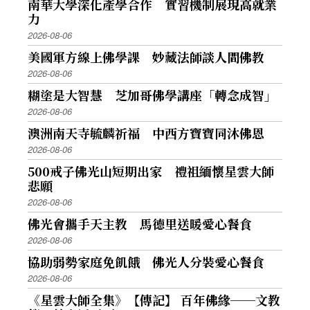
南華大學深化產學合作 實習機制展現高就業
力
2026-08-06
美國軍方線上佛學課 妙藏法師談人間佛教
2026-08-06
糊塗是大智慧 芝加哥佛學講座「轉念成智」
2026-08-06
澳洲南天寺毓麟祈福 中西方寶寶同沐佛恩
2026-08-06
500戒子佛光山短期出家 禮祖緬懷星雲大師
悲願
2026-08-06
佛光會攜手天主教 馬德里送暖愛心餐食
2026-08-06
協助弱勢家庭免飢餓 佛光人分裝愛心餐食
2026-08-06
《星雲大師全集》【傳記】 百年佛緣──文教