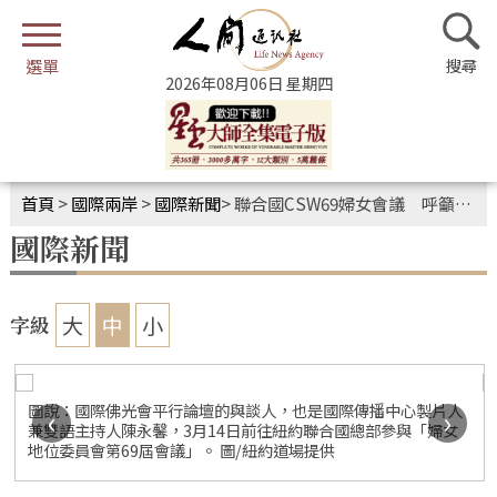
2026年08月06日 星期四
首頁
>
國際兩岸
>
國際新聞
>
聯合國CSW69婦女會議 呼籲性別平等重要性
國際新聞
大
中
小
字級
圖說：國際佛光會平行論壇的與談人，也是國際傳播中心製片人
‹
›
兼雙語主持人陳永馨，3月14日前往紐約聯合國總部參與「婦女
地位委員會第69屆會議」。 圖/紐約道場提供