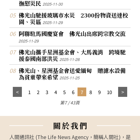
撫慰災民
2025-11-30
佛光山馳援玻璃市水災 2300份物資送達校
園、災區
2025-11-29
阿聯駐馬國慶宴會 佛光山出席跨宗教交流
2025-11-29
佛光山攜手星洲基金會、大馬義消 跨境馳
援泰國南部洪災
2025-11-28
佛光山、星洲基金會送愛緬甸 贈濾水設備
為貧童帶來希望
2025-11-25
1
2
3
4
5
6
7
8
9
10
第7 / 43頁
關
於
我
們
人間通訊社 (The Life News Agency，簡稱人間社)，是