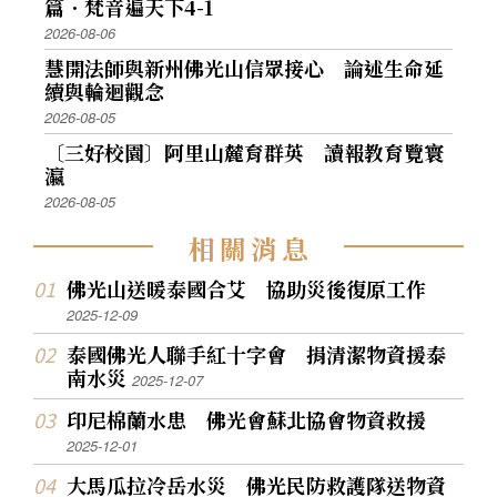
篇．梵音遍天下4-1
2026-08-06
慧開法師與新州佛光山信眾接心 論述生命延
續與輪迴觀念
2026-08-05
〔三好校園〕阿里山麓育群英 讀報教育覽寰
瀛
2026-08-05
相
關
消
息
佛光山送暖泰國合艾 協助災後復原工作
2025-12-09
泰國佛光人聯手紅十字會 捐清潔物資援泰
南水災
2025-12-07
印尼棉蘭水患 佛光會蘇北協會物資救援
2025-12-01
大馬瓜拉冷岳水災 佛光民防救護隊送物資