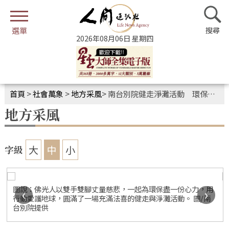
2026年08月06日 星期四
首頁
>
社會萬象
>
地方采風
>
南台別院健走淨灘活動 環保心保善行共修
地方采風
大
中
小
字級
圖說：佛光人以雙手雙腳丈量慈悲，一起為環保盡一份心力，用
‹
›
行動愛護地球，圓滿了一場充滿法喜的健走與淨灘活動。 圖/南
台別院提供