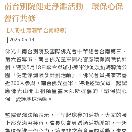
南台別院健走淨灘活動 環保心保
善行共修
【人間社 蕭漍華 台南報導】
2025-05-19
佛光山南台別院及國際佛光會中華總會台南第三、
第六督導區、南台佛光童軍團為響應環保與蔬食計
劃，特於5月18日聯合舉辦小美軍沙灘及鯤海聽濤公
園「健走淨灘蔬食計劃活動」，佛光會員攜家帶眷
近300人參與，南台佛光童軍，特地邀請父母一起嚮
應佛光山開山祖師星雲大師所提倡的「環保與心
保」愛護地球活動。
監院覺鴻法師表示，一早起床參加活動，大家的臉
上都充滿著笑容，會長與會員透過活動聯誼，一起
為環保進一份心力，這是非常有意義的活動，未來