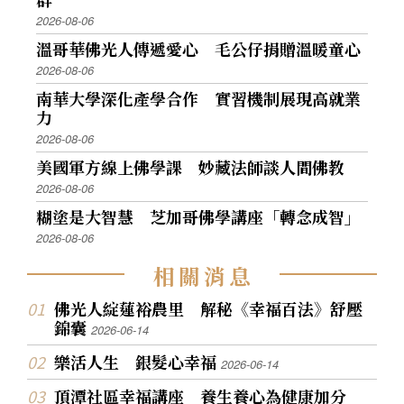
2026-08-06
溫哥華佛光人傳遞愛心 毛公仔捐贈溫暖童心
2026-08-06
南華大學深化產學合作 實習機制展現高就業
力
2026-08-06
美國軍方線上佛學課 妙藏法師談人間佛教
2026-08-06
糊塗是大智慧 芝加哥佛學講座「轉念成智」
2026-08-06
相
關
消
息
佛光人綻蓮裕農里 解秘《幸福百法》舒壓
錦囊
2026-06-14
樂活人生 銀髮心幸福
2026-06-14
頂潭社區幸福講座 養生養心為健康加分