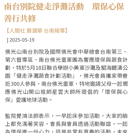
南台別院健走淨灘活動 環保心保
善行共修
【人間社 蕭漍華 台南報導】
2025-05-19
佛光山南台別院及國際佛光會中華總會台南第三、
第六督導區、南台佛光童軍團為響應環保與蔬食計
劃，特於5月18日聯合舉辦小美軍沙灘及鯤海聽濤公
園「健走淨灘蔬食計劃活動」，佛光會員攜家帶眷
近300人參與，南台佛光童軍，特地邀請父母一起嚮
應佛光山開山祖師星雲大師所提倡的「環保與心
保」愛護地球活動。
監院覺鴻法師表示，一早起床參加活動，大家的臉
上都充滿著笑容，會長與會員透過活動聯誼，一起
為環保進一份心力，這是非常有意義的活動，未來