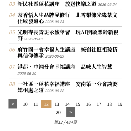
新民社區蓮花講座 放送快樂之道
2026-06-24
茶香悟人生品牌見修行 北雪梨佛光緣茶文
化啟發道心
2026-06-23
光明寺長青班永續學習 玩AI開啟樂齡新視
野
2026-06-21
麻竹園一會幸福人生講座 統嶺社區祖孫情
與信仰傳承
2026-06-23
港都、中鋼分會幸福講座 品味人生智慧
2026-06-20
一社區一蓮花幸福講座 安南第一分會談婆
媳相處之道
2026-06-22
10
11
12
13
14
15
16
17
18
19
20
第12 / 484頁