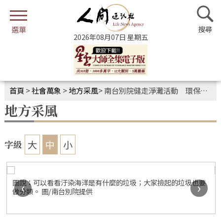
2026年08月07日 星期五
首頁
>
社會萬象
>
地方采風
>
南台別院健走淨灘活動 環保心保善行共修
地方采風
大
中
小
字級
圖說：可以看看汙染海洋是有什麼的垃圾；大家撿起的垃圾也要
‹
›
做分類。 圖/南台別院提供