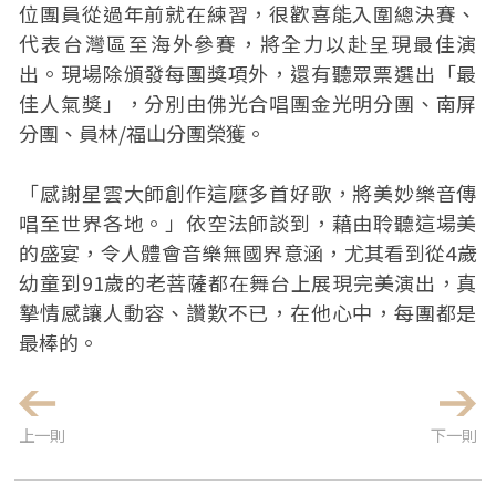
位團員從過年前就在練習，很歡喜能入圍總決賽、
代表台灣區至海外參賽，將全力以赴呈現最佳演
出。現場除頒發每團獎項外，還有聽眾票選出「最
佳人氣獎」，分別由佛光合唱團金光明分團、南屏
分團、員林/福山分團榮獲。
「感謝星雲大師創作這麼多首好歌，將美妙樂音傳
唱至世界各地。」依空法師談到，藉由聆聽這場美
的盛宴，令人體會音樂無國界意涵，尤其看到從4歲
幼童到91歲的老菩薩都在舞台上展現完美演出，真
摯情感讓人動容、讚歎不已，在他心中，每團都是
最棒的。
上一則
下一則