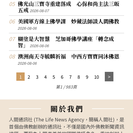
佛光山三寶寺重建落成 心保和尚主法三皈
五戒
2026-08-07
美國軍方線上佛學課 妙藏法師談人間佛教
2026-08-06
糊塗是大智慧 芝加哥佛學講座「轉念成
智」
2026-08-06
澳洲南天寺毓麟祈福 中西方寶寶同沐佛恩
2026-08-06
1
2
3
4
5
6
7
8
9
10
第1 / 983頁
關
於
我
們
人間通訊社 (The Life News Agency，簡稱人間社)，是
首個由佛教創辦的通訊社，不僅是國內外佛教新聞資訊