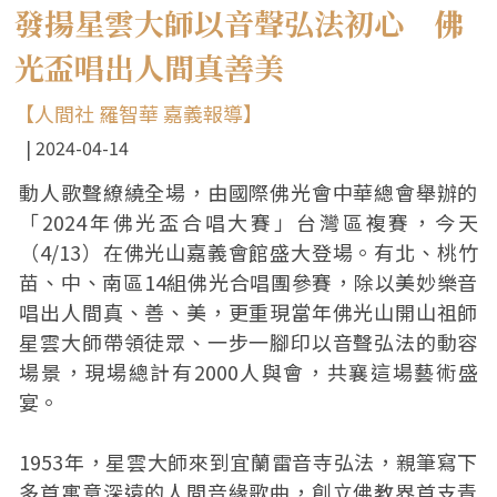
發揚星雲大師以音聲弘法初心 佛
光盃唱出人間真善美
【人間社 羅智華 嘉義報導】
2024-04-14
動人歌聲繚繞全場，由國際佛光會中華總會舉辦的
「2024年佛光盃合唱大賽」台灣區複賽，今天
（4/13）在佛光山嘉義會館盛大登場。有北、桃竹
苗、中、南區14組佛光合唱團參賽，除以美妙樂音
唱出人間真、善、美，更重現當年佛光山開山祖師
星雲大師帶領徒眾、一步一腳印以音聲弘法的動容
場景，現場總計有2000人與會，共襄這場藝術盛
宴。
1953年，星雲大師來到宜蘭雷音寺弘法，親筆寫下
多首寓意深遠的人間音緣歌曲，創立佛教界首支青