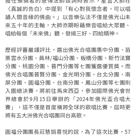
擔任頒獎者的慧傳法師致詞時表示，星雲大師在
〈真誠的告白〉中提到「有心對我懷念者，可以唱
誦人間音緣的佛曲。」以音樂弘法不僅是佛光山未
來五十年的主軸，大師亦期盼藉樂音唱給大眾聽、
唱給每個「未來佛」聽，發揚三好、四給精神。
歷經評審嚴謹評比，選出佛光合唱團惠中分團、苗
栗雲水分團、員林/福山分團、板橋分團、新竹法寶
分團、桃園分團、普門分團等七團獲選優質獎。而
佛光合唱團普賢分團、金光明分團、台北分團、南
屏分團、圓福分團、台南分團、鳳山分團等七團則
入圍總決賽，將前往馬來西亞，參加國際佛光會世
界總會於9月15日舉辦的「2024年佛光盃合唱大
賽」，這不僅是首度橫跨全球的歌唱比賽，屆時更
將有五大洲佛光合唱團同台高歌。
圓福分團團長莊慧娟喜悅的說，為了這次比賽，57