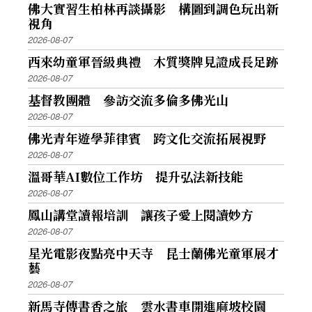
佛大實習生柏林再談攝影 構圖到調色玩出新
視角
2026-08-07
西來幼童軍晉級典禮 木質獎牌見證成長足跡
2026-08-07
基督教團體 參訪交流多倫多佛光山
2026-08-07
佛光青年遊學菲律賓 跨文化交流拓展視野
2026-08-07
溫哥華AI數位工作坊 提升弘法新技能
2026-08-07
鳳山講堂讀報培訓 讓孩子愛上閱讀妙方
2026-08-07
星光電影夜點亮中天寺 昆士蘭佛光童軍展才
藝
2026-08-07
新馬寺傳書香之旅 雲水書車開進麻坡校園