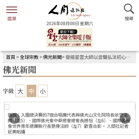
2026年08月08日 星期六
首頁
>
全球宗教
>
佛光新聞
>
發揚星雲大師以音聲弘法初心 佛光盃唱出人間真善美
佛光新聞
大
中
小
字級
圖說：入圍總決賽的7個合唱團代表與佛光山文化院院長依空法
‹
›
師（左5）、國際佛光會中華總會總會長趙怡（左6）、國際佛光
會世界青年總團執行長慧傳法師（左7）歡喜合影。 人間社記者
莊美昭攝