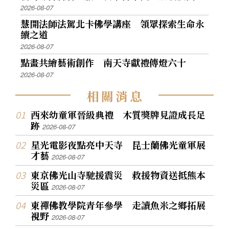
2026-08-07
慧開法師法駕北卡佛學講座 領眾探索生命永
續之道
2026-08-07
點畫共繪藝術創作 南天寺獻禮傳燈六十
2026-08-07
相
關
消
息
西來幼童軍晉級典禮 木質獎牌見證成長足
跡
2026-08-07
星光電影夜點亮中天寺 昆士蘭佛光童軍展
才藝
2026-08-07
東京佛光山寺馳援震災 救援物資送抵熊本
災區
2026-08-07
東禪佛教學院青年參學 走讀魚米之鄉拓展
視野
2026-08-07