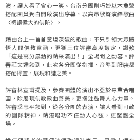
演，讓人看了會心一笑。台南分團則巧妙以木魚聲
搭配團員獨白開啟演出序幕，以高昂歌聲演繹歌曲
〈禮讚偉大的佛陀〉。
藉由台上一首首意境深遠的歌曲，不只引領大眾體
悟人間佛教意涵，更獲三位評審高度肯定，讚歎
「這是萬分感動的精采演出！」全場聞之動容。評
審莊文達談到，此次各分團從指揮、音準到服裝都
搭配得宜，展現和諧之美。
評審林宣甫提及，參賽團體的演出不亞於專業合唱
團，除展現佛教歌曲善美，更挹注鼓舞人心力量。
評審季忠平談到，從各分團的表演，讓人看到可敬
的團隊精神，精湛唱功不僅動人心弦，更驚豔全
場。