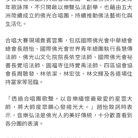
年歌詠隊，不只開啟以樂聲弘法創舉，也藉由五大
洲陸續成立的佛光合唱團，持續推動佛法藝術化與
生活化。
合唱大賽現場貴賓雲集，包括國際佛光會中華總會
總會長趙怡、國際佛光會世界青年總團執行長慧傳
法師、佛光山文化院院長依空法師、國際佛光會祕
書長覺培法師、圓福寺住持覺禹法師、四區協會協
會長周聰發、林依潔、林宏弦、林文輝及各道場住
持當家等蒞臨。
「透過合唱團歌聲，以音樂緬懷最敬愛的星雲大
師，將大師度眾願心發揚光大。」趙怡致詞時表
示，音樂弘法是佛光人的美好傳統，十分歡喜看到
各分團的表演。