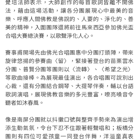
覺培法師表示，大師創作的每首歌詞皆離不開佛
法，藉由這場活動，讓各分團展現心中最美的音
樂、呼應人間佛教是佛說的、人要的、淨化的、善
美的精神，入圍團隊還將前往馬來西亞參加佛光盃
合唱大賽總決賽，以歌聲淨化人心。
賽事甫開場先由佛光合唱團惠中分團打頭陣，帶來
旋律悠揚的參賽曲〈留〉，緊接著登台的苗栗雲水
分團、普賢分團等團則以〈流轉〉、〈希望之光〉
等歌曲接棒。為展現最佳演出，各合唱團可說別出
心裁，還有分團結合鋼琴、大提琴伴奏，輔以台語
歌詞演唱，展現佛教音樂的多元豐富，嘹亮嗓音令
聽者如沐春風。
像是南屏分團就以抖擻口號與整齊手勢來為演出增
添生動氣氛，令台下忍不住跟著輕聲唱和；板橋分
團則有四位可愛孩童一同登台伴舞，洋溢童真表