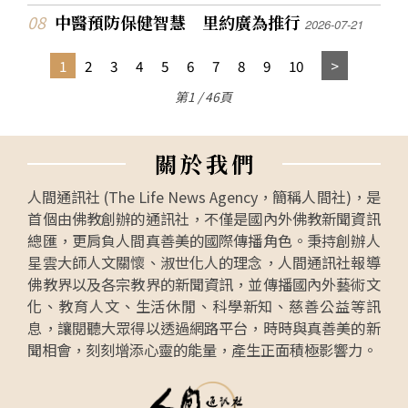
中醫預防保健智慧 里約廣為推行
2026-07-21
1
2
3
4
5
6
7
8
9
10
第1 / 46頁
關
於
我
們
人間通訊社 (The Life News Agency，簡稱人間社)，是
首個由佛教創辦的通訊社，不僅是國內外佛教新聞資訊
總匯，更肩負人間真善美的國際傳播角色。秉持創辦人
星雲大師人文關懷、淑世化人的理念，人間通訊社報導
佛教界以及各宗教界的新聞資訊，並傳播國內外藝術文
化、教育人文、生活休閒、科學新知、慈善公益等訊
息，讓閱聽大眾得以透過網路平台，時時與真善美的新
聞相會，刻刻增添心靈的能量，產生正面積極影響力。