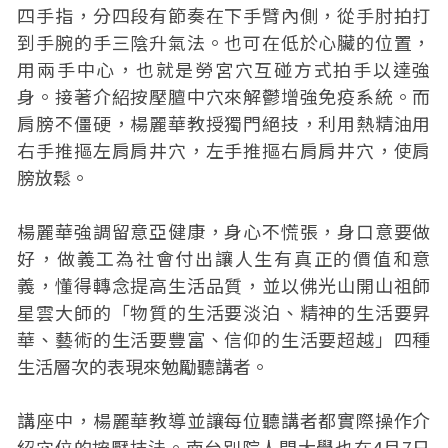
四手指，分四段有節奏在下手臂內側，從手肘拍打
到手腕的手三陰升氣法。也可在低於心臟的位置，
用兩手中心，也就是勞宮穴互碰方式拍手以達強
身。接著介紹按壓膻中穴來解鬱增強免疫系統。而
肩膀不僵硬，楊麗華教授獨門絕技，利用熱精油用
右手推摳左肩肩井穴，左手推摳右肩肩井穴，使肩
膀放鬆。
楊麗華強調留意亞健康，身心不慌張，身口意要做
好，做義工為社會付出讓人生有真正的價值和意
義，懂得轉念提高生活品質，並以佛光山開山祖師
星雲大師的「物質的生活要淡泊、精神的生活要昇
華、藝術的生活要豐富、信仰的生活要超越」四種
生活層次的表現來勉勵聽講者。
講座中，楊麗華教導並讓每位聽講者都實際操作介
紹穴位的按壓技法。南台別院人間大學也在4月7日