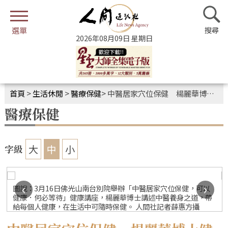
2026年08月09日 星期日
首頁
>
生活休閒
>
醫療保健
>
中醫居家穴位保健 楊麗華博士健康講座
醫療保健
大
中
小
字級
‹
›
圖說：3月16日佛光山南台別院舉辦「中醫居家穴位保健，可以
健康．何必等待」健康講座，楊麗華博士講述中醫養身之道，帶
給每個人健康，在生活中可隨時保健。 人間社記者薛惠方攝