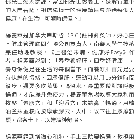
佛光山體系講課，常回佛光山做義工，是解行並重
的人間菩薩，相信楊博士的健康講座會帶給每個人
健康，在生活中可隨時保健。」
楊麗華是加拿大卑斯省（B.C.)註冊針炙師，好心田
·健康管理顧問有限公司負責人，南華大學生技系
兼任助理教授，《上醫治未病·健康好Easy》作
者。楊麗華說到：「春季養好肝，四季好健康」，
養身保健是在生活的每個當下。而養好肝首先是要
有快樂的情緒，因怒傷肝，運動可以用15分鐘時間
踏步，還要多吃蔬果，喝溫水，最重要做到讓呼吸
暢通，才能提升免疫力；楊麗華當場教導大家利用
按壓「素膠穴」和「迎香穴」來讓鼻子暢通，用精
油塗抹並橫向按摩素膠穴、人中，以下往上按摩額
頭，都各十下，以達精神舒暢。
楊麗華講到增強心和肺，手上三陰要暢通，教導用