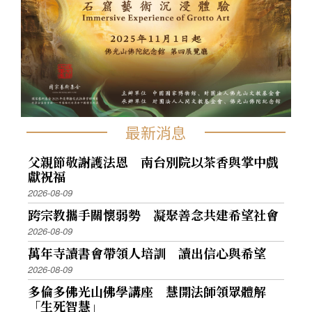
最新消息
父親節敬謝護法恩 南台別院以茶香與掌中戲
獻祝福
2026-08-09
跨宗教攜手關懷弱勢 凝聚善念共建希望社會
2026-08-09
萬年寺讀書會帶領人培訓 讀出信心與希望
2026-08-09
多倫多佛光山佛學講座 慧開法師領眾體解
「生死智慧」