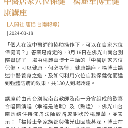
中醫居家穴位保健 楊麗華博士健
康講座
【人間社 唐恬 台南報導】
2024-03-18
「個人在沒中醫師的協助操作下，可以在自家穴位
保健嗎？」答案是肯定的，3月16日在佛光山南台別
院舉辦了一場由楊麗華博士主講的「中醫居家穴位
保健，可以健康．何必等待」健康講座，楊博士講
述中醫養身之道，及如何利用穴位自我保健從而達
到強體防病的效果，共130人到場聆聽。
講座前由南台別院南台教師及南一分會組成的歡喜
合唱團演唱〈幸福是啥咪〉及〈點燈〉，佛光山台
南區總住持滿舟法師致贈感謝狀於楊麗華，並表
示：「楊博士全家族都與佛光山因緣甚深，博士在