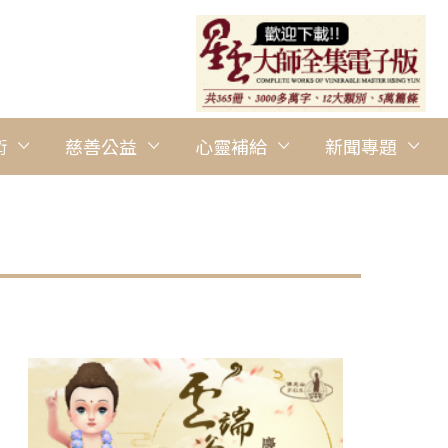
術
慈善公益
心靈補給
新聞專題
圖說：台北道場住持滿謙法師（前排中）與眾歡喜合影。 人間社記