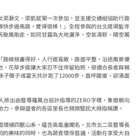
女梁瀞文、梁凱斌第一次參加，並支援交通組協助行路
隊快步過馬路，覺得很棒！」全程參與的台北道場監寺
芮颱風剛走，如同甘露為大地灑淨，空氣清新，晴空萬
「路線規畫得好，人行道寬敞，路面平整，沿途風景優
池，花草步道讓大家忍不住停留拍照，很適合長者與親
子簡子彧當天共計跑了12000步，直呼腿痠，卻滿面
人排出由督導羅萬台設計指導的ZERO字樣，象徵朝向
行動力，參與盛會的各區里長也頻頻豎起大拇指稱讚。
三面環繞四獸山系，蘊含高能量聞名，北市北二區督導長
司的美味的同時，也為蔬食環保倡議，活動在享受大自