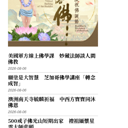
美國軍方線上佛學課 妙藏法師談人間
佛教
2026-08-06
糊塗是大智慧 芝加哥佛學講座「轉念
成智」
2026-08-06
澳洲南天寺毓麟祈福 中西方寶寶同沐
佛恩
2026-08-06
500戒子佛光山短期出家 禮祖緬懷星
雲大師悲願