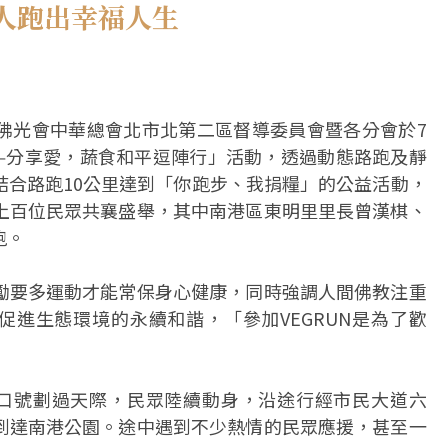
人跑出幸福人生
佛光會中華總會北市北第二區督導委員會暨各分會於7
跑——分享愛，蔬食和平逗陣行」活動，透過動態路跑及靜
結合路跑10公里達到「你跑步、我捐糧」的公益活動，
上百位民眾共襄盛舉，其中南港區東明里里長曾漢棋、
跑。
勵要多運動才能常保身心健康，同時強調人間佛教注重
促進生態環境的永續和諧，「參加VEGRUN是為了歡
」
！」口號劃過天際，民眾陸續動身，沿途行經市民大道六
到達南港公園。途中遇到不少熱情的民眾應援，甚至一