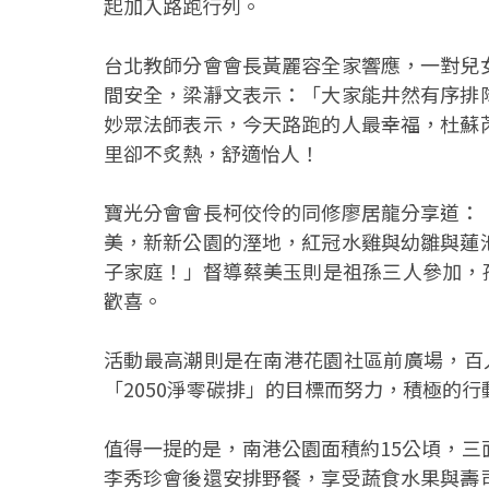
起加入路跑行列。
台北教師分會會長黃麗容全家響應，一對兒
間安全，梁瀞文表示：「大家能井然有序排
妙眾法師表示，今天路跑的人最幸福，杜蘇
里卻不炙熱，舒適怡人！
寶光分會會長柯佼伶的同修廖居龍分享道：
美，新新公園的溼地，紅冠水雞與幼雛與蓮
子家庭！」督導蔡美玉則是祖孫三人參加，孫
歡喜。
活動最高潮則是在南港花園社區前廣場，百
「2050淨零碳排」的目標而努力，積極的
值得一提的是，南港公園面積約15公頃，
李秀珍會後還安排野餐，享受蔬食水果與壽