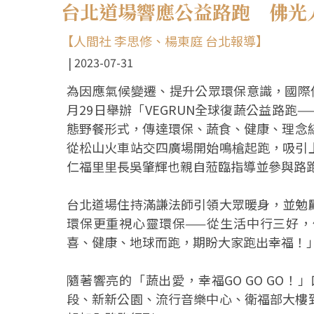
台北道場響應公益路跑 佛光
【人間社 李思修、楊東庭 台北報導】
2023-07-31
為因應氣候變遷、提升公眾環保意識，國際
月29日舉辦「VEGRUN全球復蔬公益路
態野餐形式，傳達環保、蔬食、健康、理念
從松山火車站交四廣場開始鳴槍起跑，吸引
仁福里里長吳肇輝也親自蒞臨指導並參與路
台北道場住持滿謙法師引領大眾暖身，並勉
環保更重視心靈環保——從生活中行三好，
喜、健康、地球而跑，期盼大家跑出幸福！
隨著響亮的「蔬出愛，幸福GO GO GO
段、新新公園、流行音樂中心、衛福部大樓