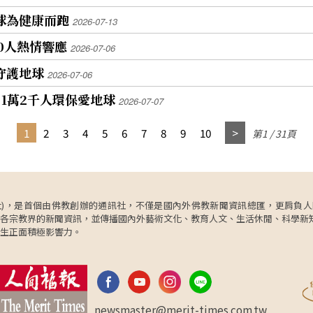
地球為健康而跑
2026-07-13
00人熱情響應
2026-07-06
跑守護地球
2026-07-06
 1萬2千人環保愛地球
2026-07-07
1
2
3
4
5
6
7
8
9
10
第1 / 31頁
ncy，簡稱人間社)，是首個由佛教創辦的通訊社，不僅是國內外佛教新聞資訊總匯，
各宗教界的新聞資訊，並傳播國內外藝術文化、教育人文、生活休閒、科學新
生正面積極影響力。
newsmaster@merit-times.com.tw