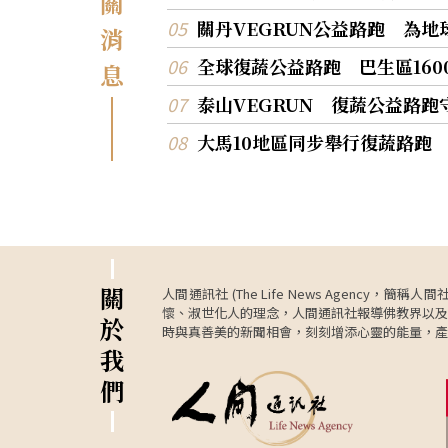
關
關丹VEGRUN公益路跑 為
消
全球復蔬公益路跑 巴生區16
息
泰山VEGRUN 復蔬公益路
大馬10地區同步舉行復蔬路跑
關
人間通訊社 (The Life News Age
懷、淑世化人的理念，人間通訊社報導佛教界以及
於
時與真善美的新聞相會，刻刻增添心靈的能量，產
我
們