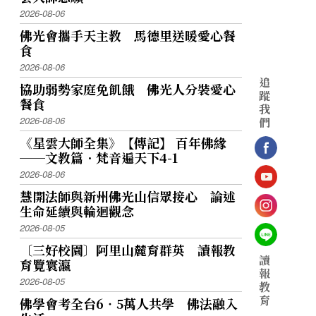
2026-08-06
佛光會攜手天主教 馬德里送暖愛心餐
食
2026-08-06
追
協助弱勢家庭免飢餓 佛光人分裝愛心
蹤
餐食
我
2026-08-06
們
《星雲大師全集》【傳記】 百年佛緣
──文教篇．梵音遍天下4-1
2026-08-06
慧開法師與新州佛光山信眾接心 論述
生命延續與輪迴觀念
2026-08-05
〔三好校園〕阿里山麓育群英 讀報教
讀
育覽寰瀛
報
2026-08-05
教
育
佛學會考全台6‧5萬人共學 佛法融入