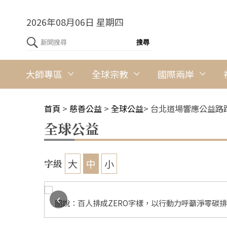
2026年08月06日 星期四
大師專區
全球宗教
國際兩岸
首頁
>
慈善公益
>
全球公益
>
台北道場響應公益路
全球公益
大
中
小
字級
‹
圖說：百人排成ZERO字樣，以行動力呼籲淨零碳