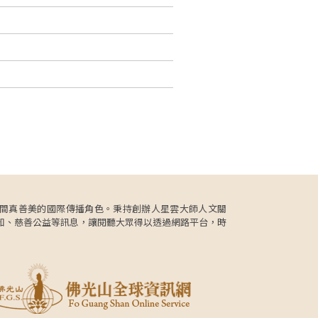
更肩負人間真善美的國際傳播角色。秉持創辦人星雲大師人文關
知、慈善公益等訊息，讓閱聽大眾得以透過網路平台，時