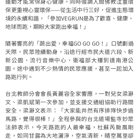
運動才能常保身心健康，同時強調人間佛教注重環
保更重視心靈環保——從生活中行三好，促進生態環
境的永續和諧，「參加VEGRUN是為了歡喜、健康、
地球而跑，期盼大家跑出幸福！」
隨著響亮的「蔬出愛，幸福GO GO GO！」口號劃過
天際，民眾陸續動身，沿途行經市民大道六段、新
新公園、流行音樂中心、衛福部大樓到達南港公
園。途中遇到不少熱情的民眾應援，甚至一起加入
路跑行列。
台北教師分會會長黃麗容全家響應，一對兒女梁瀞
文、梁凱斌第一次參加，並支援交通組協助行路間
安全，梁瀞文表示：「大家能井然有序排隊快步過
馬路，覺得很棒！」全程參與的台北道場監寺妙眾
法師表示，今天路跑的人最幸福，杜蘇芮颱風剛
走，如同甘露為大地灑淨，空氣清新，晴空萬里卻