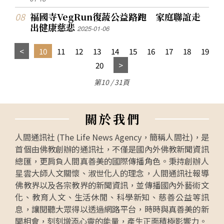
福國寺VegRun復蔬公益路跑 家庭聯誼走
出健康慈悲
2025-01-06
10
11
12
13
14
15
16
17
18
19
20
第10 / 31頁
關
於
我
們
人間通訊社 (The Life News Agency，簡稱人間社)，是
首個由佛教創辦的通訊社，不僅是國內外佛教新聞資訊
總匯，更肩負人間真善美的國際傳播角色。秉持創辦人
星雲大師人文關懷、淑世化人的理念，人間通訊社報導
佛教界以及各宗教界的新聞資訊，並傳播國內外藝術文
化、教育人文、生活休閒、科學新知、慈善公益等訊
息，讓閱聽大眾得以透過網路平台，時時與真善美的新
聞相會，刻刻增添心靈的能量，產生正面積極影響力。