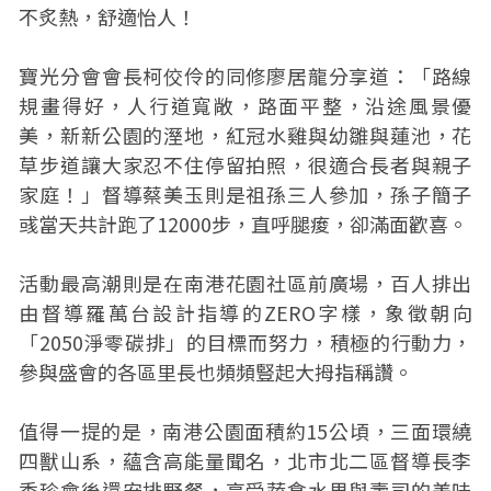
不炙熱，舒適怡人！
寶光分會會長柯佼伶的同修廖居龍分享道：「路線
規畫得好，人行道寬敞，路面平整，沿途風景優
美，新新公園的溼地，紅冠水雞與幼雛與蓮池，花
草步道讓大家忍不住停留拍照，很適合長者與親子
家庭！」督導蔡美玉則是祖孫三人參加，孫子簡子
彧當天共計跑了12000步，直呼腿痠，卻滿面歡喜。
活動最高潮則是在南港花園社區前廣場，百人排出
由督導羅萬台設計指導的ZERO字樣，象徵朝向
「2050淨零碳排」的目標而努力，積極的行動力，
參與盛會的各區里長也頻頻豎起大拇指稱讚。
值得一提的是，南港公園面積約15公頃，三面環繞
四獸山系，蘊含高能量聞名，北市北二區督導長李
秀珍會後還安排野餐，享受蔬食水果與壽司的美味