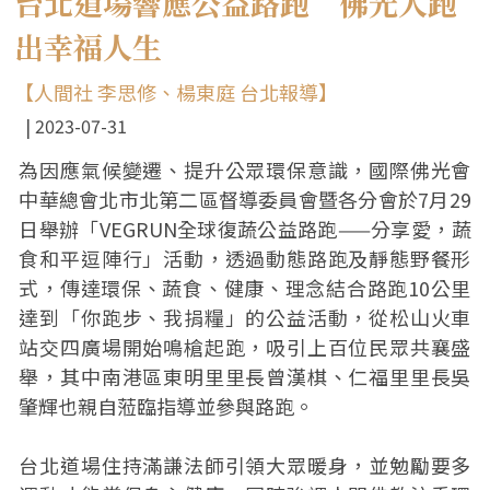
台北道場響應公益路跑 佛光人跑
出幸福人生
【人間社 李思修、楊東庭 台北報導】
2023-07-31
為因應氣候變遷、提升公眾環保意識，國際佛光會
中華總會北市北第二區督導委員會暨各分會於7月29
日舉辦「VEGRUN全球復蔬公益路跑——分享愛，蔬
食和平逗陣行」活動，透過動態路跑及靜態野餐形
式，傳達環保、蔬食、健康、理念結合路跑10公里
達到「你跑步、我捐糧」的公益活動，從松山火車
站交四廣場開始鳴槍起跑，吸引上百位民眾共襄盛
舉，其中南港區東明里里長曾漢棋、仁福里里長吳
肇輝也親自蒞臨指導並參與路跑。
台北道場住持滿謙法師引領大眾暖身，並勉勵要多