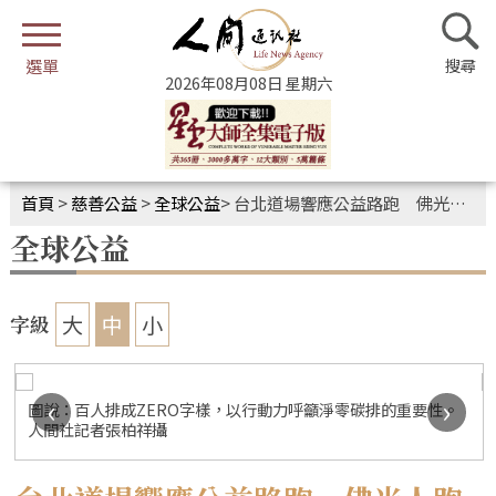
2026年08月08日 星期六
首頁
>
慈善公益
>
全球公益
>
台北道場響應公益路跑 佛光人跑出幸福人生
全球公益
大
中
小
字級
‹
›
圖說：百人排成ZERO字樣，以行動力呼籲淨零碳排的重要性。
人間社記者張柏祥攝