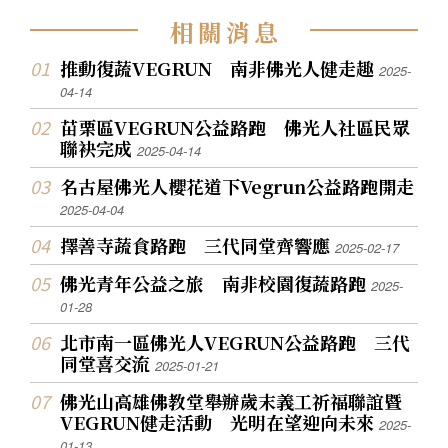
相
關
消
息
推動復蔬VEGRUN 南非佛光人健走趣
2025-
04-14
苗栗區VEGRUN公益路跑 佛光人社區民眾
聯袂完成
2025-04-14
名古屋佛光人櫻花道下Vegrun公益路跑開走
2025-04-04
擇善寺蔬食路跑 三代同堂齊響應
2025-02-17
佛光青年公益之旅 南非校園復蔬路跑
2025-
01-28
北市南一區佛光人VEGRUN公益路跑 三代
同堂喜交流
2025-01-21
佛光山高雄佛教堂舉辦歲末義工祈福聯誼暨
VEGRUN健走活動 光明在望迎向未來
2025-
01-13