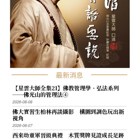
最新消息
【星雲大師全集21】佛教管理學．弘法系列
──佛光山的管理法④
2026-08-08
佛大實習生柏林再談攝影 構圖到調色玩出新
視角
2026-08-07
西來幼童軍晉級典禮 木質獎牌見證成長足跡