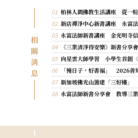
柏林人間佛教生活講座 從一
新店禪淨中心新書講座 永富
永富法師新書講座 金光明寺
相
《三業清淨得安樂》新書分享
關
向星雲大師學習 小學生首創
消
「慢日子，好書福」 2026
息
新加坡佛光山籌建「三好樓」
永富法師新書分享會 教導三