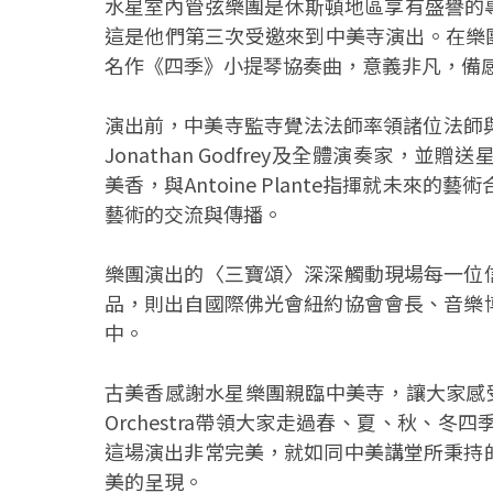
水星室內管弦樂團是休斯頓地區享有盛譽的專業室
這是他們第三次受邀來到中美寺演出。在樂團
名作《四季》小提琴協奏曲，意義非凡，備
演出前，中美寺監寺覺法法師率領諸位法師與
Jonathan Godfrey及全體演奏家
美香，與Antoine Plante指揮就未
藝術的交流與傳播。
樂團演出的〈三寶頌〉深深觸動現場每一位
品，則出自國際佛光會紐約協會會長、音樂
中。
古美香感謝水星樂團親臨中美寺，讓大家感受
Orchestra帶領大家走過春、夏、秋、
這場演出非常完美，就如同中美講堂所秉持
美的呈現。