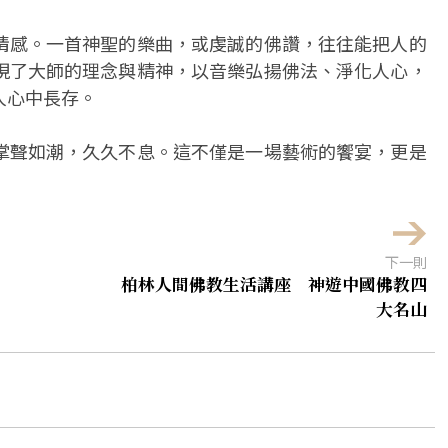
情感。一首神聖的樂曲，或虔誠的佛讚，往往能把人的
現了大師的理念與精神，以音樂弘揚佛法、淨化人心，
人心中長存。
掌聲如潮，久久不息。這不僅是一場藝術的饗宴，更是
下一則
柏林人間佛教生活講座 神遊中國佛教四
大名山