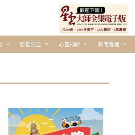
術
慈善公益
心靈補給
新聞專題
圖說：Antoine Plante指揮、首席小提琴家Jonathan God