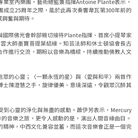
內樂團，藝術總監兼指揮Antoine Plante表示，
成立25周年之際，能於此再次奏響韋瓦第300年前的
感興奮與期待。
國際佛光會幹部親切接待Plante指揮、首席小提琴家
，並贈送星雲大師墨寶菩提葉結緣。知芸法師和休士頓協會長古
來的藝術合作進行交流，期盼以音樂為橋樑，持續推動佛教人文
信眾的心靈；〈一顆永恆的星〉與〈愛與和平〉兩首作
博士陳澄慧之手，旋律優美、意境深遠，令觀眾沉醉其
到心靈的淨化與無盡的感動。蕭伊芳表示，Mercury
冬四季的音樂之旅，更令人感動的是，演出人間音緣曲目。
的精神，中西文化兼容並蓄，而這次音樂會正是一個完