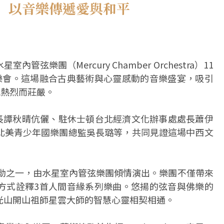
 以音樂傳遞愛與和平
樂團（Mercury Chamber Orchestra）11
樂會。這場融合古典藝術與心靈感動的音樂盛宴，吸引
氛熱烈而莊嚴。
副市長譚秋晴伉儷、駐休士頓台北經濟文化辦事處處長蕭伊
北美青少年國樂團總監吳長璐等，共同見證這場中西文
活動之一，由水星室內管弦樂團傾情演出。樂團不僅帶來
方式詮釋3首人間音緣系列樂曲。悠揚的弦音與佛樂的
光山開山祖師星雲大師的智慧心靈相契相通。