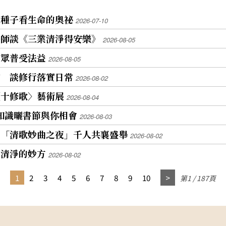
粒種子看生命的奧祕
2026-07-10
法師談《三業清淨得安樂》
2026-08-05
信眾普受法益
2026-08-05
會 談修行落實日常
2026-08-02
〈十修歌〉藝術展
2026-08-04
善知識曬書節與你相會
2026-08-03
 「清歌妙曲之夜」千人共襄盛舉
2026-08-02
業清淨的妙方
2026-08-02
1
2
3
4
5
6
7
8
9
10
第1 / 187頁