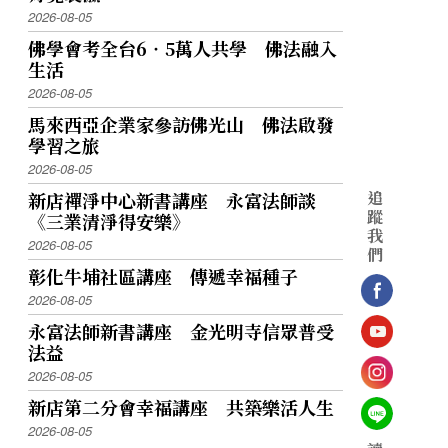
2026-08-05
佛學會考全台6‧5萬人共學 佛法融入
生活
2026-08-05
馬來西亞企業家參訪佛光山 佛法啟發
學習之旅
2026-08-05
追
新店禪淨中心新書講座 永富法師談
蹤
《三業清淨得安樂》
我
2026-08-05
們
彰化牛埔社區講座 傳遞幸福種子
2026-08-05
永富法師新書講座 金光明寺信眾普受
法益
2026-08-05
新店第二分會幸福講座 共築樂活人生
2026-08-05