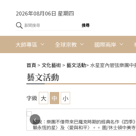
2026年08月06日 星期四
大師專區
全球宗教
國際兩岸
首頁
>
文化藝術
>
藝文活動
>
水星室內管弦樂團中
藝文活動
大
中
小
字級
‹
家合影。 人
圖說：樂團不僅帶來巴羅克時期的經典名作《四季
顆永恆的星〉及〈愛與和平〉。。 圖/休士頓中美