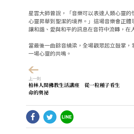
星雲大師曾說，「音樂可以表達人類心靈的
心靈昇華到聖潔的境界。」這場音樂會正體
讓和諧、愛與和平的訊息在音符中流轉，在
當最後一曲餘音繞梁，全場觀眾起立鼓掌，
一場心靈的共鳴。
上一則
柏林人間佛教生活講座 從一粒種子看生
命的奧祕