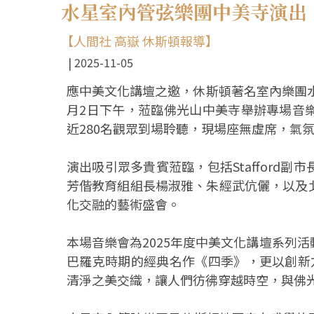
水星室內管弦樂團中美寺演出
【人間社 高嶽 休斯頓報導】
2025-11-05
應中美文化講壇之邀，休斯頓著名室內樂團水星室內管弦
月2日下午，蒞臨佛光山中美寺舉辦專場音
近280名觀眾到場聆聽，現場座無虛席，氣
演出吸引眾多貴賓蒞臨，包括Stafford
芳偕教育組組長楊淑雅、朱經武伉儷，以及
化交融的藝術盛會。
本場音樂會為2025年度中美文化講壇系列
巴羅克時期的經典名作《四季》，更以創新
清淨之美交織，讓人們彷彿穿越時空，與佛