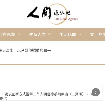
社會萬象
教育人文
生活休閒
文化藝
美寺演出 以音樂傳遞愛與和平
›
》，更以創新方式詮釋三首人間音緣系列樂曲〈三寶頌〉、〈一
寺提供