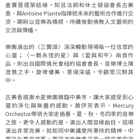
墨寶菩提葉結緣。知芸法師和休士頓協會長古美
香，與Antoine Plante指揮就未來的藝術合作進行交
流，期盼以音樂為橋樑，持續推動佛教人文藝術的
交流與傳播。
樂團演出的〈三寶頌〉深深觸動現場每一位信眾的
心靈；〈一顆永恆的星〉與〈愛與和平〉兩首作
品，則出自國際佛光會紐約協會會長、音樂博士陳
澄慧之手，旋律優美、意境深遠，令觀眾沉醉其
中。
古美香感謝水星樂團親臨中美寺，讓大家感受到心
靈的淨化與無盡的感動。蕭伊芳表示，Mercury
Orchestra帶領大家走過春、夏、秋、冬四季的音樂
之旅，更令人感動的是，演出人間音緣曲目。這場
演出非常完美，就如同中美講堂所秉持的精神，中
西文化兼容並蓄，而這次音樂會正是一個完美的呈