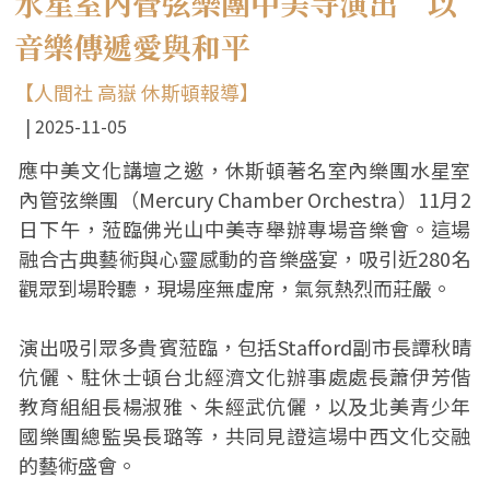
水星室內管弦樂團中美寺演出 以
音樂傳遞愛與和平
【人間社 高嶽 休斯頓報導】
2025-11-05
應中美文化講壇之邀，休斯頓著名室內樂團水星室
內管弦樂團（Mercury Chamber Orchestra）11月2
日下午，蒞臨佛光山中美寺舉辦專場音樂會。這場
融合古典藝術與心靈感動的音樂盛宴，吸引近280名
觀眾到場聆聽，現場座無虛席，氣氛熱烈而莊嚴。
演出吸引眾多貴賓蒞臨，包括Stafford副市長譚秋晴
伉儷、駐休士頓台北經濟文化辦事處處長蕭伊芳偕
教育組組長楊淑雅、朱經武伉儷，以及北美青少年
國樂團總監吳長璐等，共同見證這場中西文化交融
的藝術盛會。