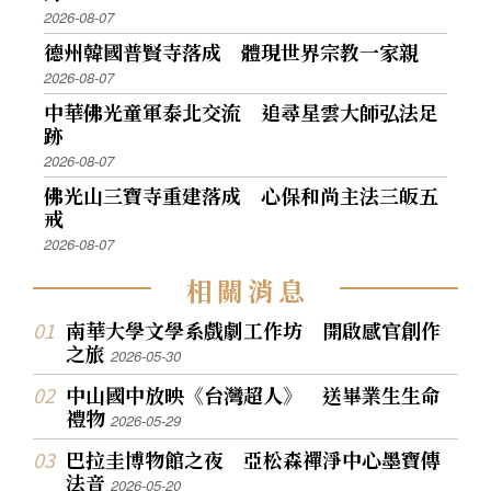
2026-08-07
德州韓國普賢寺落成 體現世界宗教一家親
2026-08-07
中華佛光童軍泰北交流 追尋星雲大師弘法足
跡
2026-08-07
佛光山三寶寺重建落成 心保和尚主法三皈五
戒
2026-08-07
相
關
消
息
南華大學文學系戲劇工作坊 開啟感官創作
之旅
2026-05-30
中山國中放映《台灣超人》 送畢業生生命
禮物
2026-05-29
巴拉圭博物館之夜 亞松森禪淨中心墨寶傳
法音
2026-05-20