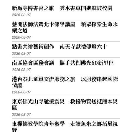
新馬寺傳書香之旅 雲水書車開進麻坡校園
2026-08-07
慧開法師法駕北卡佛學講座 領眾探索生命永
續之道
2026-08-07
點畫共繪藝術創作 南天寺獻禮傳燈六十
2026-08-07
南區協會區務會議 攜手共創佛光60新里程
2026-08-07
港台泰北童軍交流服務之旅 以服務串起國際
情誼
2026-08-07
東京佛光山寺馳援震災 救援物資送抵熊本災
區
2026-08-07
東禪佛教學院青年參學 走讀魚米之鄉拓展視
野