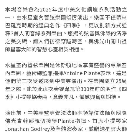
本場音樂會為2025年度中美文化講壇系列活動之
一，由水星室內管弦樂團傾情演出。樂團不僅帶來
巴羅克時期的經典名作《四季》，更以創新方式詮
釋3首人間音緣系列樂曲。悠揚的弦音與佛樂的清淨
之美交織，讓人們彷彿穿越時空，與佛光山開山祖
師星雲大師的智慧心靈相契相通。
水星室內管弦樂團是休斯頓地區享有盛譽的專業室
內樂團，藝術總監兼指揮Antoine Plante表示，這是
他們第三次受邀來到中美寺演出。在樂團成立25周
年之際，能於此再次奏響韋瓦第300年前的名作《四
季》小提琴協奏曲，意義非凡，備感興奮與期待。
演出前，中美寺監寺覺法法師率領諸位法師與國際
佛光會幹部親切接待Plante指揮、首席小提琴家
Jonathan Godfrey及全體演奏家，並贈送星雲大師