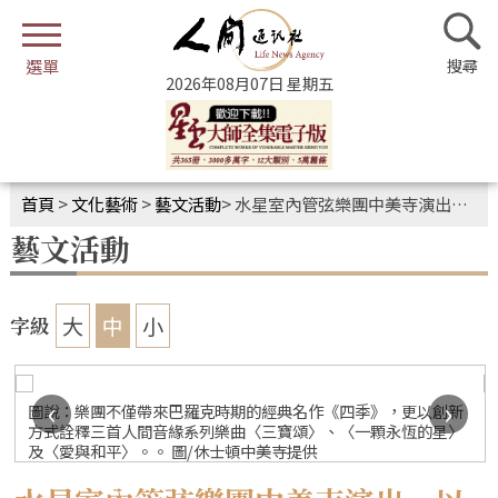
2026年08月07日 星期五
首頁
>
文化藝術
>
藝文活動
>
水星室內管弦樂團中美寺演出 以音樂傳遞愛與和平
藝文活動
大
中
小
字級
‹
›
圖說：樂團不僅帶來巴羅克時期的經典名作《四季》，更以創新
方式詮釋三首人間音緣系列樂曲〈三寶頌〉、〈一顆永恆的星〉
及〈愛與和平〉。。 圖/休士頓中美寺提供