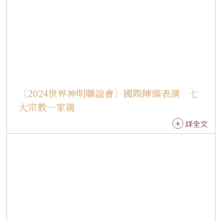
辦得比一年更熱鬧盛大，這要歸功於星雲大師的
遠見，他並引述老子《道德經》、文殊菩薩等善
念修行可以成就無量功德，並勉信眾力行星雲大
師倡導的「三好」、「四給」、「五和」以利益
眾生，也關心兩岸及世界的和平。 陳其邁感動於
神明聯誼會展現宗教跨越信仰、共融和合，「同
中存異，異中求同」的智慧也可以用於朝野互動
〔2024世界神明聯誼會〕國際陣頭表演 七
的政治及兩岸共識，以促成和平。他推崇星雲大
大宗教一家親
師的理念及佛光山於環境永續的議題努力，有目
詳全文
共睹。 雲林縣長張麗善、朝天宮董事長蔡咏鍀也
推崇星雲大師「三好」的主張，能讓社會安和、
世界和平。內政部宗教及禮制司司長林振祿感念
宗教能啟迪良善的人心，祈福四時平安。 神明聯
誼活動除宗教儀典，也有多場動態展演，在萬人
照相台上，無形文化資產高雄內門「紫雲宮中埔
頭宋江獅陣」、傳承百年的「隆后宮茅草山宋江