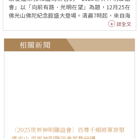
會」以「向前有路．光明在望」為題，12月25在
佛光山佛陀紀念館盛大登場。清晨7時起，來自海
內、外的宗教團體及逾千家宮廟護法神尊依序進
詳全文
場，陣頭、神轎在鑼鼓齊鳴聲中，踏上成佛大
道，信眾也夾道迎聖駕，莊嚴熱鬧的場面湧入約1
相關新聞
2萬人潮，展現宗教融和、神佛一家親的無國界精
神。 「世界神明聯誼會」由佛光山開山祖師星雲
大師於2011年發起，今年邁入第15年。活動由高
雄市政府與中華傳統宗教總會共同主辦，中華傳
統宗教總會會長暨佛光山住持心保和尚、高雄市
長陳其邁、榮譽總會長王金平、北港朝天宮董事
長暨中華傳統宗教總會副總會長蔡咏鍀、祕書長
陳和順、國際佛光會中華總會署理會長慈容法
師、佛光山常務副住持慧傳法師、佛陀紀念館館
長如常法師等，逾千位宗教、社會及文化界代表
〔2025世界神明聯誼會〕百尊千順將軍齊聚
與會，殊勝熱鬧的場景彷彿是一場宗教嘉年華
佛光山 世界神明聯誼會氣勢磅礡