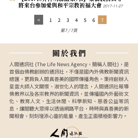
將來台參加愛與和平宗教祈福大會
2017-11-27
1
2
3
4
5
6
7
第7 / 7頁
關
於
我
們
人間通訊社 (The Life News Agency，簡稱人間社)，是
首個由佛教創辦的通訊社，不僅是國內外佛教新聞資訊
總匯，更肩負人間真善美的國際傳播角色。秉持創辦人
星雲大師人文關懷、淑世化人的理念，人間通訊社報導
佛教界以及各宗教界的新聞資訊，並傳播國內外藝術文
化、教育人文、生活休閒、科學新知、慈善公益等訊
息，讓閱聽大眾得以透過網路平台，時時與真善美的新
聞相會，刻刻增添心靈的能量，產生正面積極影響力。