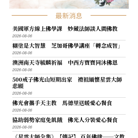
最新消息
美國軍方線上佛學課 妙藏法師談人間佛教
2026-08-06
糊塗是大智慧 芝加哥佛學講座「轉念成智」
2026-08-06
澳洲南天寺毓麟祈福 中西方寶寶同沐佛恩
2026-08-06
500戒子佛光山短期出家 禮祖緬懷星雲大師
悲願
2026-08-06
佛光會攜手天主教 馬德里送暖愛心餐食
2026-08-06
協助弱勢家庭免飢餓 佛光人分裝愛心餐食
2026-08-06
《星雲大師全集》【傳記】 百年佛緣──文教