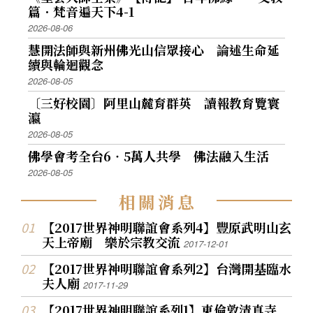
篇．梵音遍天下4-1
2026-08-06
慧開法師與新州佛光山信眾接心 論述生命延
續與輪迴觀念
2026-08-05
〔三好校園〕阿里山麓育群英 讀報教育覽寰
瀛
2026-08-05
佛學會考全台6‧5萬人共學 佛法融入生活
2026-08-05
相
關
消
息
【2017世界神明聯誼會系列4】豐原武明山玄
天上帝廟 樂於宗教交流
2017-12-01
【2017世界神明聯誼會系列2】台灣開基臨水
夫人廟
2017-11-29
【2017世界神明聯誼系列1】東倫敦清真寺