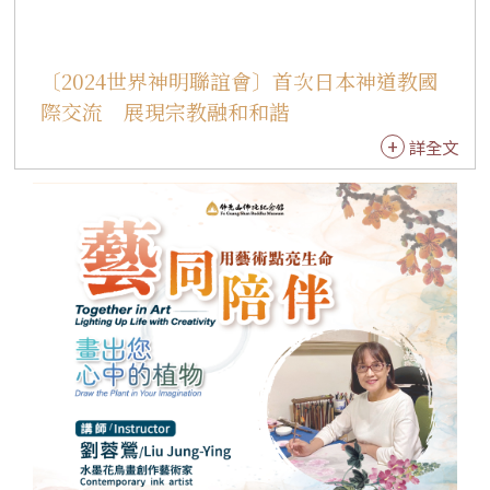
陣」，以及「竹北紫仙宮古典花雨傘舞」接力登
場，宗教團體以武藝展現深具生命力的民俗文化
內涵。 明華園黃字團也帶來歌仔戲《封神．哪
〔2024世界神明聯誼會〕首次日本神道教國
吒》，演繹三太子從誕生、拜師太乙真人到降魔
際交流 展現宗教融和和諧
護民的故事，刻畫少年勇武與慈悲並存的精神，
吸引戲迷看到目不轉睛。 佛陀紀念館同步推出
詳全文
「東方微笑．跨越千年──麥積山石窟藝術特
展」，深入解析中國四大石窟的歷史脈絡，透過
雕塑與壁畫之美，引領穿越千年時空，感受佛教
藝術的深厚底蘊。 神明聯誼會邁入第15年，統計
有1100家宮廟與會，其中147家宮廟參與達9次以
上，佛光山特別於其儀旗掛上紅綵「佛祖旗」以
示尊榮，另外，今年首次參加的宮廟有220家。