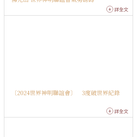
會。 今年有逾1100座宮廟與會，有觀音佛祖、天
詳全文
上聖母、關聖帝君、玄天上帝、瑤池金母、福德
正神、儒學孔子、天主聖嬰等，神尊、神轎及陣
頭從成佛大道走向菩提廣場，禮敬大佛；多元宗
教文化交會的壯觀畫面，顯現信仰凝聚人心的強
大力量。 在神轎、陣頭的行列中，以來自北港朝
天宮莊儀團112尊紅臉青面的「千順將軍」最受矚
目，千里眼、順風耳神威赫赫護駕媽祖，也守護
眾生四時平安。 號召112尊千順將軍破天荒的到
佛光山集結禮敬大佛，心保和尚偕長老於佛陀紀
念館禮敬大廳迎接，共同為圓滿星雲大師的願心
〔2024世界神明聯誼會〕 3度破世界紀錄
感到殊勝與歡喜，而民眾也難得看到此盛況，爭
相拍照合影，用影像記錄歷史的畫面。 心保和尚
致詞開示：神明聯誼會是宗教共融、和平的意
詳全文
思，他引用星雲大師曾說「神明聯誼可以共祈世
界和平」，唯有在社會和諧、世界和平的前提
下，生活才能幸福。 王金平肯定神明聯誼會一年