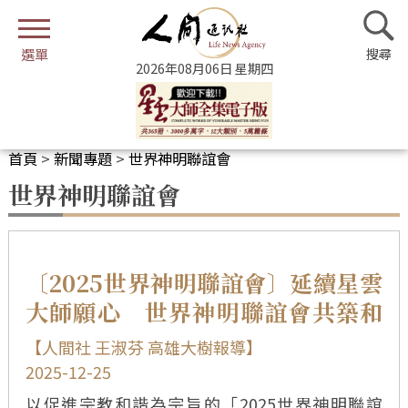
2026年08月06日 星期四
首頁
>
新聞專題
>
世界神明聯誼會
世界神明聯誼會
〔2025世界神明聯誼會〕延續星雲
大師願心 世界神明聯誼會共築和
平願景
【人間社 王淑芬 高雄大樹報導】
2025-12-25
以促進宗教和諧為宗旨的「2025世界神明聯誼