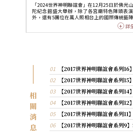
敬，也虔誠禮敬媽祖聖駕到來。 朝天宮董事長蔡咏
「2024世界神明聯誼會」在12月25日於佛光
鍀表示，星雲大師生前曾希望能集合千順神尊
陀紀念館盛大舉辦，除了各宮廟特色陣頭表
神明聯誼會，此次經過籌備，終能實現，他很
外，還有5團位在萬人照相台上的國際傳統藝
這個殊勝的因緣；同時也讓這次大會師展現了
演，演出團體有國家文化資產「內門中埔頭宋
詳
信仰的凝聚力，也彰顯台灣傳統陣頭文化的深
陣、美國大地之神暨苗族舞蹈、美國奧斯汀禪
蘊。 電腦工程師的劉育憲此次扮演「媽祖婆」駕前
術團、菲律賓宿霧聖嬰團、印度教薩哈吉亞團
護法，要扛起約30公斤的千順將軍雖然很耗體
神之大愛」，東方與西方交織出宗教的多元文
但他表示，身為北港子弟，義不容辭，尤其能
呈現出難得一見，獨一無二的視覺饗宴。 在高雄內
此空前盛大的神明聯誼會，讓他滿心歡喜。 在上供
門中埔頭的「宋江獅陣」，是內門公認最早
祈福法會中，最感人也最莊嚴的一幕，是由佛
頭，每年都吸引許多人前往欣賞，其衍生是因
住持心保和尚與朝天宮董事長蔡咏鍀、高雄市
團練而來，後參加羅漢門迎佛祖而成為名陣；
【2017世界神明聯誼會系列1
其邁等人共同為莊儀團千順將軍掛上佛祖牌。
皆為小團員自動自發參與練陣，呈現出「傳承
梵音繚繞、萬德莊嚴，千順神將齊向佛祖虔誠
【2017世界神明聯誼會系列1
力量。 美洲原住民以舞蹈〈大地之神〉的演出，敬
敬，殊勝的畫面象徵宗教和合與尊重，也呈現
獻佛陀，再次前來的美洲印第安人共12位，為
文化與工藝之美，令人讚歎與感動。
【2017世界神明聯誼會系列
美國9州10個部落酋長的後裔，頭戴鷹羽冠，
相
力和地位的代表，傳統服飾上的圖騰代表地、
【2017世界神明聯誼會系列1
關
水、空氣、花，象徵「大地之神」。 曼妙的苗族服
飾與舞蹈，出現在傳統信仰中，格外吸引眾
【2017世界神明聯誼會系列1
消
光，佛光山丹佛講堂苗族舞老師沈寶琴，去年
參加世界神明聯誼會，感受到人的良善與堅定
【2017世界神明聯誼會系列
息
仰，今年即組織美國學生參加，成員都是信仰