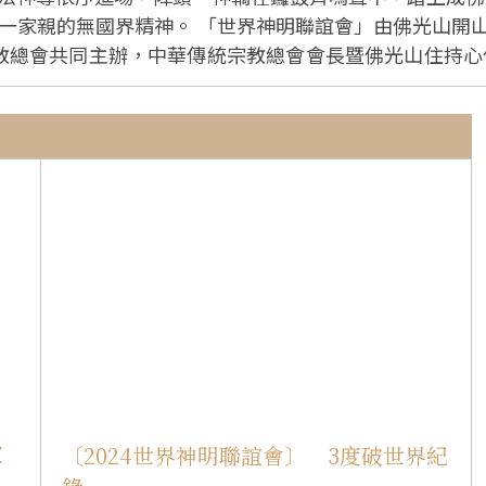
光山開山祖師星雲大師於2011年發起，今年邁入第1
教總會共同主辦，中華傳統宗教總會會長暨佛光山住持心
總會副總會長蔡咏鍀、祕書長陳和順、國際佛光會中華總
宗教、社會及文化界代表與會，殊勝熱鬧的場景彷彿是一場宗教嘉
聖帝君、玄天上帝、瑤池金母、福德正神、儒學孔子、天
現信仰凝聚人心的強大力量。 在神轎、陣頭的行列中，以來自北港朝天宮莊儀
眼、順風耳神威赫赫護駕媽祖，也守護眾生四時平安。 號召112尊千順將軍
佛陀紀念館禮敬大廳迎接，共同為圓滿星雲大師的願心感
明聯誼可以
 王金平肯定神明聯誼會一年辦得比一年更熱鬧盛大，這要歸功於
經》、文殊菩薩等善念修行可以成就無量功德，並勉信眾
合，「同中存異，異中求同」的智
，以促成和平。他推崇星雲大師的理念及佛光山於環境永續的
大師「三好」的主張，能讓社會安和、世界和平。內政部
軍
〔2024世界神明聯誼會〕 3度破世界紀
江陣」，以及「竹北紫仙宮古典花雨傘舞」接力登場，宗