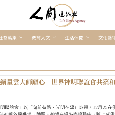
社會萬象
教育人文
生活休閒
文化藝
〕延續星雲大師願心 世界神明聯誼會共築
神明聯誼會」以「向前有路．光明在望」為題，12月25
法神尊依序進場，陣頭、神轎在鑼鼓齊鳴聲中，踏上成佛