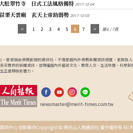
師也
世界和平，我願一心恭敬尊從給予，以表白我無限
7】大肚翠竹寺 日式工法風格獨特
2017-12-04
學習的榜樣，市府不只一次到佛光山取經，他也敦
本土
的敬畏精神。
促市府同仁學習佛光人的菩薩心、慈悲心來照顧市
6】苗栗天雲廟 玄天上帝助弱勢
2017-12-03
民們。 中華傳統宗教總會榮譽總會長王金平指出，
ke
回想十幾年前，星雲大師交代他籌辦中華傳統宗教
氛，
1
2
3
4
5
6
7
第6 / 7頁
總會，特別交代他要結合世界各大宗教，彼此尊重
尾以
包容，共同追求世界和平，我們要遵照大師的遺
音樂
願，共同促進社會團結，進一步促進兩岸和平，進
而達到世界和平。
《人
帶領
ncy，簡稱人間社)，是首個由佛教創辦的通訊社，不僅是國內外佛教新聞資訊總匯，
下，
各宗教界的新聞資訊，並傳播國內外藝術文化、教育人文、生活休閒、科學新
法方
生正面積極影響力。
琴等
命的
。
newsmaster@merit-times.com.tw
中心 協助製作Copyright © 佛光山人間通訊社 著作權所有 All Right