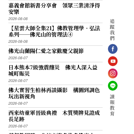
嘉義會館新書分享會 領眾三業清淨得
安樂
2026-08-08
追
宮廟有220家。
蹤
【星雲大師全集21】佛教管理學．弘法
我
系列──佛光山的管理法④
們
2026-08-08
佛光山蘭陽仁愛之家歡慶父親節
2026-08-07
日本熊本7級強震釀災 佛光人深入益
城町賑災
2026-08-07
佛大實習生柏林再談攝影 構圖到調色
玩出新視角
讀
報
2026-08-07
教
西來幼童軍晉級典禮 木質獎牌見證成
育
長足跡
2026-08-07