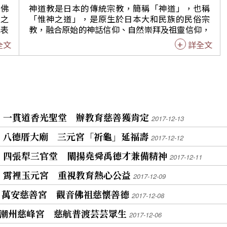
七大宗教代表齊聚一堂，共同簽署「祥和歡喜，為
山佛
神道教是日本的傳統宗教，簡稱「神道」，也稱
參加
世界祈和平」宣言。 接著在佛陀紀念館前舉辦的
演之
「惟神之道」，是原生於日本大和民族的民俗宗
感動
「世界神明聯誼會」，來自國內外近千座宮廟教堂
陣表
教，融合原始的神話信仰、自然崇拜及祖靈信仰，
媽祖
的信徒依序進入佛館，各式神輿、陣頭、旗隊、樂
江獅
屬泛靈多神信仰，以自然界各種動植物視為神祉，
全文
詳全文
厚底
隊等帶來一波波表演，宛如一場熱鬧的嘉年華會。
韻藝
故有「八百萬神明」之說，特別崇拜太陽神的皇祖
出席者包括高雄市長陳其邁、中華傳統宗教總會總
黑天
神「天照大神」，由於沒有教主的存在，因此神道
能，
會長暨佛光山住持心保和尚、榮譽總會長王金平、
化，
教並無明確的教義或教典。 東京佛光山寺住持覺用
參加
副總會長陳和順、監事長暨國際佛光會中華總會署
法師在熊野神社信徒的日本議員間中倫平介紹下，
理會長慈容法師、理事暨佛光山常務副住持慧傳法
的陣
邀請日本千葉東神社神主柴田良一首度來到佛陀紀
光山
師、理事暨佛光山佛陀紀念館館長如常法師及七大
護庄
念館參與「2024世界神明聯誼會」的國際交流。柴
長陳
宗教代表。 心保和尚致詞表示，今天七大宗教齊聚
此次
田良一提到，世界各宗教的教義雖有不同，但其共
6】一貫道香光聖堂 辦教育慈善獲肯定
2017-12-13
壇場
一堂，共同為世界和平祈福，這是一項非常殊勝、
」的
通點皆認為生命是平等的，自己的佛性是最重要
禮
稀有難得的因緣，目前全世界最需要的就是和諧、
5】八德厝大廟 三元宮「祈龜」延福壽
的，故呼籲人類都要和平相處。 日本千葉東神社主
2017-12-12
陣頭
祥和與歡喜。七大宗教雖然教別不同，但本著「同
來自
祭祀「大三津見神」，神祇是坐在神轎裡一起供奉
中存異，異中求同」的理念，大家彼此互動了解，
14】四張犁三官堂 闡揚堯舜禹德才兼備精神
是權
的，祭典儀式中，信徒會抬著神轎遊行，供奉諸神
2017-12-11
互相觀摩學習，希望擴大祥和歡喜的力量，促進世
火、
明，以求五穀豐登，信仰得以傳承。12月24日於問
界和平，大家平安吉祥。 高雄市長陳其邁表示，今
2】霄裡玉元宮 重視教育熱心公益
2017-12-09
道堂舉行奉安儀式，過程中神主以莊重虔誠的心為
年是世界神明聯誼會第14年在高雄佛光山舉辦辦，
人目
大眾祈福，讓參與者感受到不同宗教所呈現出祈願
1】萬安慈善宮 觀音佛祖慈懷善德
感謝星雲大師的智慧，帶領我們朝向實踐世界和
2017-12-08
首次
世界和平的心。 柴田良一在安奉疏文中提到，此回
平、追求人民幸福安康的目標。他特別感謝佛光山
的信
受佛光山邀請，將「神輿」供奉在大佛前，如同偉
9】潮州慈峰宮 慈航普渡芸芸眾生
2017-12-06
歷年來對市府的協助與幫忙，此外佛光山在舉辦燈
基督
大神明感受到敬畏般，供奉神轎，佛神合一，祈求
節、國際蔬食博覽會、淨零轉型等方面，更是市府