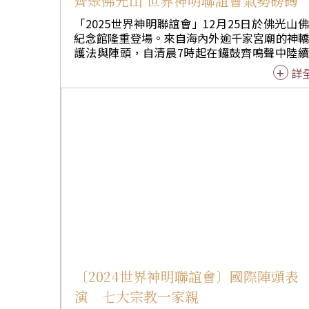
齊聚佛光山 世界神明聯誼會氣勢磅礡
涵。 明華園黃字團也帶來歌仔戲《封神．哪吒》，演繹三太子從誕生、拜師太乙真人到降魔護民的故事，刻畫少年勇武與慈悲並存的精
神，吸引戲迷看到目不轉睛。 佛陀紀念館同步推出「東方微笑．跨越千年──麥積山石窟藝術特展」，深入解析中國四大石窟的歷史脈
「2025世界神明聯誼會」12月25日於佛光山
紀念館隆重登場。來自海內外逾千家宮廟的神
絡，透過雕塑與壁畫之美，引領穿越千年時空，感受佛教藝術的深厚底蘊。
護法與陣頭，自清晨7時起在鑼鼓齊鳴聲中陸
宮廟參與達9次以上，佛光山特別於其
上成佛大道，場面莊嚴壯觀。在眾多神佛隊伍
詳
中，雲林北港朝天宮莊儀團集結112尊「千
軍」紅臉青面、神威赫赫，護衛媽祖聖駕前行
為全場最吸睛的焦點。 由佛光山開山祖師星雲大師
發起、曾三度創下世界紀錄的「世界神明聯
會」，每年固定於12月25日舉行。今年以「向
路．光明在望」為主題，千餘家宮廟旗隊與陣
路，神威顯赫。信眾沿途夾道禮敬，現場人潮
年更為踴躍，計有逾12萬名信眾齊聚佛陀紀念
共同展現「神佛一家、宗教和睦、無分國界」
仰精神。 雲林北港朝天宮莊儀團是縣定無形文化資
產，此次首度號召全台分靈宮廟，集結112尊
里眼」與「順風耳」將軍，於佛陀紀念館前展
前的「北港朝天宮莊儀團百尊千順將軍大會師
千順將軍有「通天眼、通天耳」，還能洞察四
〔2024世界神明聯誼會〕國際陣頭表
守護世間安定的神力，神尊氣勢懾人的隊伍，
演 七大宗教一家親
媽祖左右護法的威武形象，信眾無不為之肅然