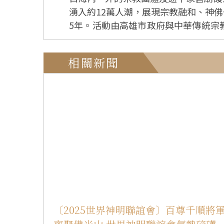
湧入約12萬人潮，展現宗教融和、神佛一家親的無國界精神。 「世界神明聯誼會」由佛
5年。活動由高雄市政府與中華傳統宗
平、北港朝天宮董事長暨中華傳統宗教
傳法師、佛陀紀念館館長如常法師等，逾千位
相關新聞
宮廟與會，有觀音佛祖、天上聖母、關
向菩提廣場，禮敬大佛；多元宗教文化交會的壯觀畫面，顯
團112尊紅臉青面的「千順將軍」最受矚目，千里
光山集結禮敬大佛，心保和尚偕長老於
爭相拍照合影，用影像記錄歷史的畫面。 心保和尚致詞開示：神明聯誼會是宗教共融、和平的意思，他引用星雲大師曾說「神
共祈世界和平」，唯有在社會和諧、世界和平的前提下，生活才能幸福。
星雲大師的遠見，他並引述老子《道德
「五和」以利益眾生，也關心兩岸及世界的和平。 陳其邁感動於神明聯誼會展現宗教跨越信仰、共融和
慧也可以用於朝野互動的政治及兩岸共識
麗善、朝天宮董事長蔡咏鍀也推崇星雲
善的人心，祈福四時平安。 神明聯誼活動除宗教儀典，也有多場動態展演，在萬人照相台上，無形文化資產高雄內門「紫雲宮中埔頭宋江
〔2025世界神明聯誼會〕百尊千順將
獅陣」、傳承百年的「隆后宮茅草山宋