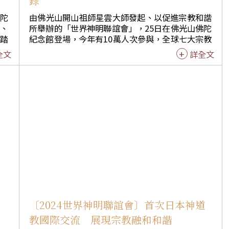
錄
佛陀
由佛光山開山祖師星雲大師發起、以促進宗教和諧
轎、
所舉辦的「世界神明聯誼會」，25日在佛光山佛陀
 神明聯誼會邁入第15年，統計有1100家宮廟與會，其中147家
續踏
紀念館登場，今年有10萬人次參與，全球七大宗教
儀旗掛上紅綵「佛祖旗」以示尊榮，另外，今年首次參加的
之
代表共同簽署「祥和歡喜，為世界祈和平」宣言；
全文
詳全文
順將
今年共有962家宮廟教堂、3853尊佛像神尊參與，
，成
由國際認證官確認三度刷新世界紀錄。 ●962家宮
廟3853尊神尊參與 刷新世界紀錄 由中華傳統宗教
誼
總會主辦的「世界神明聯誼會」，今年參與的宮
前有
廟、神尊、陣頭與人數均突破往年，獲世界紀錄協
頭開
會美國高級認證官科林斯（Collis Ilmi Rost）到場
較往
逐一認證，下午宣布打破2016年及2018年創下的
館，
「世界最多宮廟教堂」與「世界最多神尊參與」的
的信
宗教聯誼活動紀錄。 ●七大宗教簽署和平宣言 共
促世界和諧 2024年世界神明聯誼會廣邀全球各大
「千
宗教共襄盛舉，締造七大宗教天主教、佛教、道
開空
教、伊斯蘭教、日本神道教、印度教、美國傳統宗
」。
教、1700名代表齊聚的盛況。25日上午在佛陀紀
方、
念館問道堂舉行記者會，中華傳統宗教總會總會長
〔2024世界神明聯誼會〕首次日本神道
展現
暨佛光山住持心保和尚、中華傳統宗教總會榮譽總
教國際交流 展現宗教融和和諧
起
會長王金平、高雄市政府副祕書長王啟川及國內外