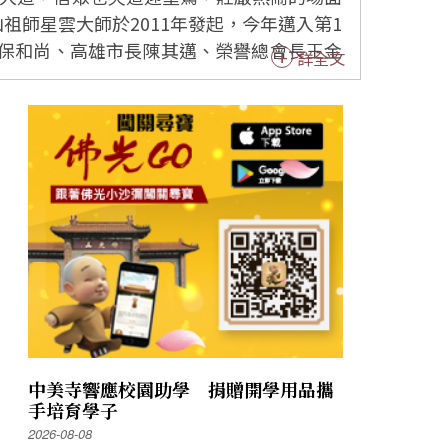
保和尚、高雄市長陳其邁、榮譽總會長王金
詳全文
會署理會長慈容法師、佛光山常務副住持慧
年華會。 今年有逾1100座
主聖嬰等，神尊、神轎及陣頭從成佛大道走
破天荒的到佛
到殊勝與歡喜，而民眾也難得看到此盛況，
力行星雲大師倡導的「三好」、「四給」、
議題努力，有目共睹。 雲林縣長張
宗教及禮制司司長林振祿感念宗教能啟迪良
中美寺響應校園助學 捐贈開學用品攜
手培育學子
教團體以武藝展現深具生命力的民俗文化內
2026-08-08