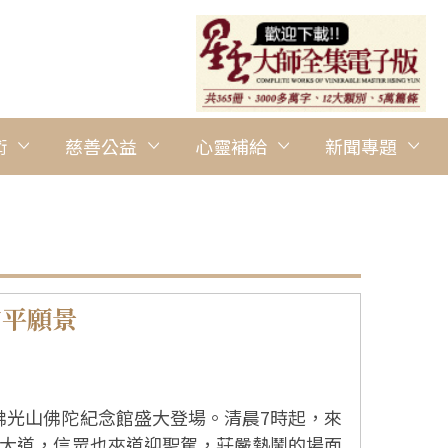
術
慈善公益
心靈補給
新聞專題
和平願景
在佛光山佛陀紀念館盛大登場。清晨7時起，來
大道，信眾也夾道迎聖駕，莊嚴熱鬧的場面