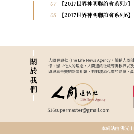
教、天主教的美國人，熱愛舞蹈，監寺永寧法
【2017世界神明聯誼會系列
藉此交流機會，讓年輕人認識佛教，期許佛法
【2017世界神明聯誼會系列
化。 「美國奧斯汀禪韻藝術團」成員包括金牛樂隊
和功夫才藝青少年，以〈一起來學佛〉和〈Ta
Me Home, Country Roads〉歌曲帶動現場氣
表演者透過藝術演出，搭建中西文化交流，結
〈Thank You to the Music〉作為壓軸，表達
帶給大眾力量與團結的感激之情。。 第一次參加的
印度教薩哈吉亞團「黑天神之大愛」，以戲碼
類之道》和《克里希納神與迦梨神之結合》，
關
人間通訊社 (The Life News Age
女行者和伴奏者表演，在印度傳統樂器的表演
懷、淑世化人的理念，人間通訊社報導佛教界以及
於
音樂無國界，讓現場大眾體會異國宗教的弘
時與真善美的新聞相會，刻刻增添心靈的能量，產
式。 菲律賓宿霧聖嬰團向來都是盛裝打扮，以華麗
我
服飾及曼妙舞姿，吸引眾人目光，並以鼓、鐵
們
樂器相互搭配，其傳統音感豐富，有種樂天知
拉丁魅力，多元有趣，帶動人們心裡那份喜悅感
516supermaster@gmail.com
本網站由 佛光山資訊