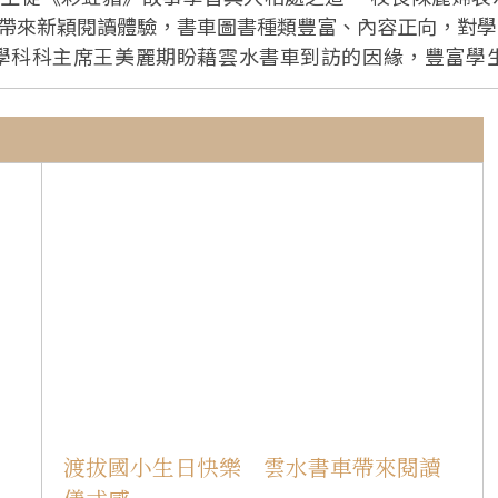
帶來新穎閱讀體驗，書車圖書種類豐富、內容正向，對學
，切忌自私驕傲；2C王樂瑤從故事中學習寬恕曾經傷害自
的孩子；1C劉博燁閱讀《就是愛踢足球》，夢想成為職
2C王承羽閱讀《Human Body》，對人體構造充滿
識更多海洋物種。
渡拔國小生日快樂 雲水書車帶來閱讀