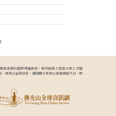
頁
更肩負人間真善美的國際傳播角色。秉持創辦人星雲大師人文關
知、慈善公益等訊息，讓閱聽大眾得以透過網路平台，時