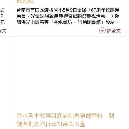
儀式感
來式
台南市官田區渡拔國小5月9日舉辦「67周年校慶運
Pi
動會、光電球場啟用典禮暨母親節慶祝活動」。邀
多元
請佛光山慧慈寺「雲水書坊． 行動圖書館」設站，
跡，
結合閱讀與科學益智闖關遊戲，吸引家長與孩子參
全文
詳全文
與。渡拔國小校長許坤鎮歡喜地說：「透過親子共
千里
讀及遊戲，讓校慶不只是競技，更成為家庭共學的
己的
溫馨時刻。」 現場熱鬧滾滾，小朋友利用運動競賽
生們
空檔，有的拉著爸媽的手、有的三五好友，開心地
涯留
加入闖關遊戲，尋找喜愛的繪本或故事書閱讀。因
應母親節的到來，書車義工鄭士林和海鷗叔叔李豈
之
輝除了手捏動物、寶劍、棒棒糖等氣球造型，還加
同學
碼氣球花朵，讓小朋友可以送給媽咪作為母親節的
許多
禮物，讓親子間的情感更加溫。 許坤鎮表示，雲水
未來
書車帶來一種「閱讀的儀式感」，讓校園角落總能
印
響起朗朗讀書聲，激發孩子對知識的渴望。對學生
而言，書車不僅是資源，更是溫暖的陪伴。透過書
美拍
車定期更新藏書，讓偏鄉孩子能與都市學生同步，
生活
接觸最新的科普、文學與繪本。雲水書車的到來，
森
雲水書車故事組到訪佛教榮茵學校 閱
將知識種子播撒在孩子心田，讓他們在跑道上衝刺
讀與創意同行感知善美力量
自
的同時，心靈也能飛翔。 教導主任徐郁雁感謝書車