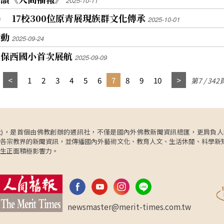
2025-10-11
讀區
有彼此配合，才能發揮最大的力量。藉此引導孩子
明白團結、尊重與包容對和諧相處的關鍵作用。 副
 17校300位原青展現族群文化傳承
2025-10-01
近代
校長楊淑慧表示，學生喜愛佛誕卡比賽等主題活
雲水
動，從中收穫更多學習與體驗機會。雲水書車曾到
活動
2025-09-24
3
校提供流動圖書館服務。學校重視正向教育與價值
、保西國小首次展航
世史
觀培養，而書車多種類型的繪本啟迪思維，助益學
2025-09-09
古鑑
生品格與智慧成長。 孖生兄弟梁正廣、梁正和分別
在生日卡繪畫了兩個小蛋糕和一個大蛋糕，哥哥說
1
2
3
4
5
6
7
8
9
10
第7 / 342
的存
不習慣繪畫，但此次創作讓他感到開心。弟弟表
望透
示，大蛋糕是畫給佛陀的，希望佛陀「吃得飽足，
吃得開心」，還打算再加上朱古力。 潘彥霖喜愛繪
示，
畫，立志將來成為中文老師。在他心目中，佛陀會
遷，
念詩，充滿智慧。他在送給佛陀的生日卡上畫上煙
ncy，簡稱人間社)，是首個由佛教創辦的通訊社，不僅是國內外佛教新聞資訊總匯，
，令
花，為佛陀慶祝生日。 陳穎睿在佛學課堂聽過悉達
各宗教界的新聞資訊，並傳播國內外藝術文化、教育人文、生活休閒、科學新
多太子的故事，於是在送給佛陀的生日卡上，畫上
生正面積極影響力。
悉達多太子坐在草地上，四周開滿鮮花，天空高掛
太陽。她解釋，太陽寓意有光，有光才會有電，祝
佛陀笑口常開。
newsmaster@merit-times.com.tw