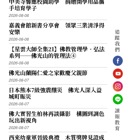
中美寺響應校園助學 捐贈開學用品攜
手培育學子
2026-08-08
嘉義會館新書分享會 領眾三業清淨得
安樂
追
蹤
2026-08-08
我
【星雲大師全集21】佛教管理學．弘法
們
系列──佛光山的管理法④
2026-08-08
佛光山蘭陽仁愛之家歡慶父親節
2026-08-07
日本熊本7級強震釀災 佛光人深入益
城町賑災
2026-08-07
讀
佛大實習生柏林再談攝影 構圖到調色
報
玩出新視角
教
2026-08-07
育
西來幼童軍晉級典禮 木質獎牌見證成