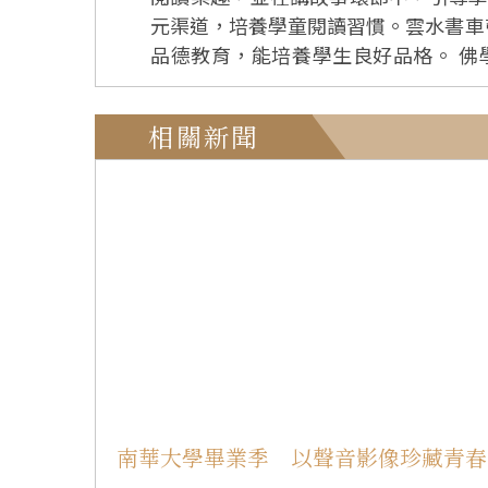
元渠道，培養學童閱讀習慣。雲水書車
品德教育，能培養學生良好品格。 佛學科科主席王美麗期盼藉雲水書車到訪的因緣，豐富學生的閱讀經驗。另外透過生動有趣的故事講
解，讓學生在輕鬆氛圍中汲取常識。 學生聽完《彩虹豬》故事後分享心得。3A蔡芷晴體會做人不可高傲，也不宜過度自卑，才能保持良好
的人際關係；3C劉博瀚領悟為人處世
相關新聞
優點，少計較缺點。 書車閱讀區書香瀰漫。3A陳尚頎閱讀《數一數找眼力大考驗》，增加對交通工具運作的認識；3D文希睿沉浸於《香噴
噴的小公主》，嚮往成為可愛又受歡迎
苦》，感念媽媽的辛勞及無微不至的愛；
世界》，對海洋生物充滿好奇，希望認
南華大學畢業季 以聲音影像珍藏青春