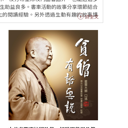
生助益良多。書車活動的故事分享環節結合
詳全文
己的人；2E禇洛菡學會多欣賞與讚美他人的
業足球員；1D李銘俊細讀《媽媽煮菜好辛
興趣；2C劉易承選讀《繞著地球跑一圈—海底