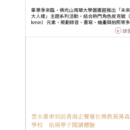
畢業季來臨，佛光山南華大學圖書館推出「未
大人樣」主題系列活動，結合熱門角色皮克敏（
kmin）元素，規劃錄音、書寫、繪畫與拍照等
互動體驗，透過影音、文字、圖像紀錄青春軌
詳
為青春歲月留下最動人的見證。 南華大學圖書館表
示，「未來式大人樣」主題系列活動，規劃「
傳音．萬里傳情」、「寫明信片」、「畫出自
樣子」及「畢業美拍」等互動體驗，邀請畢業
走進圖書館，在溫馨互動的環境中，為大學生
下珍貴回憶。 活動自推出以來深受學生喜愛，其中
「千里傳音．萬里傳情」成為最受歡迎的體驗
一。學生可錄製一段想對自己、家人、師長或
說的話，將感謝、祝福與夢想化為聲音典藏。
人藉此向陪伴成長的親友表達感恩，也有人為
的自己留下鼓勵與期許，為青春歲月留下溫暖
記。 畢業生6月2日更邀請校長高俊雄、副校長兼
圖書資訊處處長賴淑玲共同參與活動，在畢業
區開心合影。師生齊聚留下珍貴畫面，為校園
雲水書車到訪香海正覺蓮社佛教黃藻
增添溫馨而難忘的回憶。 高俊雄表示，大學教育除
學校 拓展學子閱讀體驗
了專業知識的培養，更重要的是引導學生認識