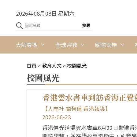
2026年08月08日 星期六
大師專區
全球宗教
國際兩岸
首頁
>
教育人文
>
校園風光
校園風光
香港雲水書車到訪香海正覺
【人間社 關榮蓮 香港報導】
2026-06-23
香港佛光道場雲水書車6月22日駛進香
閱讀樂趣，並在講故事環節中，引導學生從《彩虹豬》故事學習與