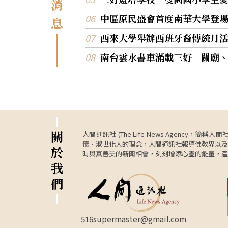
消
車藏書種類豐富，學生找到合適的書本後在閱
最溫暖而珍貴的回憶。
細讀，並與同學分享書中內容。 2A班鄧浩霖挑選
中區原民盛會首度南華大學登場
息
了一本關於「發明」的圖書，內容涵蓋上古至
的重要創新。他透露常到學校圖書館閱讀，而
西來大學舉辦西班牙裔傳統月
書車帶來多元類型的圖書，讓他拓闊閱讀體驗。 
南台雲水書車滿載三好 關廟
A班吳煥潤喜愛文字類歷史故事書，選讀《
3》，專注秦至漢時期，相信學習歷史能以
今，思考當今國家與世界局勢。 3B班鄭煒諾專注
投入閱讀《恐龍物語》，表示對外星人及恐龍
在充滿好奇，也對其真實性抱有疑問，因此希
過閱讀更多相關書籍，解開心中的疑團。 5A班丘
凱俊選讀《科學實驗王—地形與水文》。他表
書中以漫畫形式講述冰河時期的山河與河流變
關
人間通訊社 (The Life News Age
內容結合天文和地理，既生動有趣又富知識性
懷、淑世化人的理念，人間通訊社報導佛教界以及
於
他愛不釋手。
時與真善美的新聞相會，刻刻增添心靈的能量，產
我
們
516supermaster@gmail.com