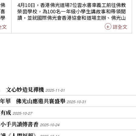
新篇
蒞臨學校，運動會除了此起彼落的加油聲，也多了
社佛
4月10日，香港佛光道場7位雲水書車義工前往佛教
理
一頁頁動人的讀書聲。在母親節感恩時刻，孩子與
「喜
榮茵學校，為100名一年級小學生講故事和帶領閱
感
家長一起走進書香世界，感受閱讀帶來的溫暖與陪
小學
讀，並就國際佛光會香港協會和道場主辦、佛光山
伴。操場上有活力與歡笑，書車旁有安靜與感動，
掘閱
佛香講堂協辦2026「和諧共生」佛誕徵文比賽小學
全文
詳全文
學習
讓校園充滿愛與幸福的溫度。謝謝義工，為學校增
組，安排繪製生日卡送給佛陀。優秀作品將於5月2
的探
添一碗暖暖心靈雞湯。 第一次當義工的許心怡分
」，
4日佛誕節，在維園佛誕嘉年華展出。 學校老師介
室、
享，雲水書車提供多類型書籍讓小朋友閱讀，處於
讓他
紹佛誕，解釋「生日卡」的概念，讓學生自由運用
點
識字階段的低年級小朋友需要大人伴讀，漫畫或繪
下閱
色彩與簡單構圖表達心意，培養創造力、美感與自
本都可以讓他們從中認識更多字；中高年級學生如
使學
信心。孩子們在輕鬆氛圍下分享想法，專注投入創
意象
果功課壓力大，優良的漫畫書可以適時紓壓，並具
作。 主任梁頴汶表示，大部份小一學生年僅6歲，
許多
有啟發作用，讓他們能正向面對學業與同儕相處。
續閱
第一次繪畫佛誕卡，對佛誕的概念仍然十分初淺，
念，
們依
然而對佛教文化有了初步的認識。有一位學生被問
讀所
到：「佛陀做你的老師好嗎？」小朋友直接答道：
求學
果。
「好呀，我會聽話。」短短一句話，流露出純真的
展 文心妙造見禪機
2025-11-01
與活
多元
信任與尊重，也充分展現了小學生內心對於「老
秋季嘉年華 佛光山應邀共襄盛舉
的過
師」形象的單純理解─值得學習與聽從的引導者。
2025-10-31
感受
神內
雲水書車義工透過生動講解、互動遊戲及短片播
，也
社有成
放，引導認識「做好事、說好話、存好心」三好精
2025-10-27
氣有
神。學生一起做出「三好」手勢，在歡樂氣氛中學
去的
牽小手共讀傳書香
2025-10-24
學生
習把善念實踐於日常生活。 透過《星雲說喻》故事
、文
。書
〈五指為大〉，說明五根手指各有長短與功能，唯
愛讀《人間福報》
程中