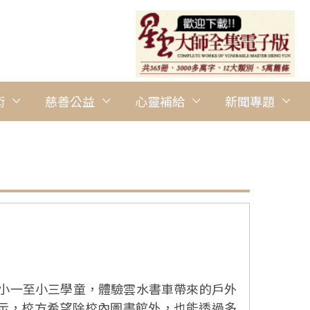
術
慈善公益
心靈補給
新聞專題
位小一至小三學童，體驗雲水書車帶來的戶外