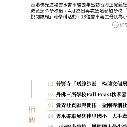
我、發展潛能並實踐生命價值。畢業象徵人生
香港佛光道場雲水書車繼去年出訪香海正覺蓮
章的開始，學校長期推動生命教育與三好校園
教黃藻森學校後，4月23日再次獲邀參加學校
念，希望學生在精進專業能力之餘，也能培養
悅閱讀周」跨學科活動，13位書車義工分別為
恩、關懷與自我反思的素養。 賴淑玲指出，圖書館
生導讀三好故事、陪伴閱讀，鼓勵從書本中發
詳
近年積極轉型為融合閱讀、創意、美感與跨域
讀的樂趣，約250名次學生及13名教師參與。 學生
的知識共享空間。本次活動融入皮克敏所象徵
雖然已經見過佛光山「雲水書坊—行動圖書館
索、合作、陪伴與成長精神，鼓勵學生走出教
但能夠在戶外進出書車和挑選喜愛的圖書，仍
漫步校園，在熟悉景色中重新感受大學生活的
們感到新鮮與興奮；也因為在輕鬆愉快的氛圍
滴。 活動中最受矚目的「畢業美拍區」，由圖書館
讀，透過義工引導和同學之間分享閱讀心得，
員以紙材、色紙及美工素材打造而成，鳳凰花
生們更容易理解書中內容。 學校安排各班書車巡
搭配畢業主題佈景，成為館內熱門打卡景點。
禮，不少學生更於午膳及放學後再到書車，繼
畢業生特地穿上學士服，與同學、師長合影留
讀未看完的圖書。當時間有限仍未讀畢時，他
記錄大學生涯最後的美好時光。 此外，多位外籍學
依不捨地向義工詢問能否借書回家。學生對閱
生也以中文、英文及母語書寫祝福，分享在台
展現的投入與熱情，正是雲水書車最動人的成
普賢寺「琇線造藝」楊琇文個
的成長與收穫，展現校園多元文化交流的溫暖
負責統籌的教師黎嘉莉表示，書車為學生營造
力。 參與活動的張姓學生表示，原本錄製聲音時有
丹佛三所學校Fall Feast
開放的閱讀環境與學習模式。學生在聆聽故事
些害羞，但當真正開口對未來的自己說話時，
程中啟發思考，從中體會「三好四給」的精
到滿滿力量，彷彿送給未來自己一份珍貴禮物
覺青社貢獻與開拓 金剛寺創
涵，從而培養正向價值觀，提升品德修養。 學生們
相
提醒自己不忘大學時期的夢想與努力。 南華大學表
紛紛表示，書車雙翼開展起來如跑車雙門般帥
示，希望透過畢業季系列活動，陪伴學生向過
雲水書車展翅佳里國小 大手
關
型，因此嚮往登上書車尋找心儀的圖書；也有
自己道別，並勇敢迎向未來。這些珍藏於聲音
在書車兩側展翼下細心翻閱，挑選理想的讀物
三好燈塔學校 雙園國小學生
字與影像中的青春印記，將成為畢業生人生旅