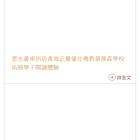
雲水書車到訪香海正覺蓮社佛教黃藻森學校
拓展學子閱讀體驗
詳全文