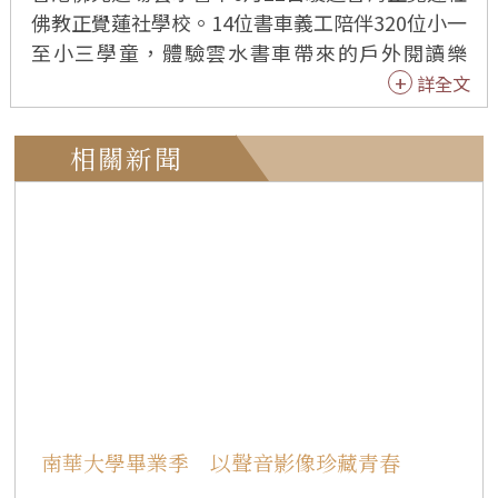
佛教正覺蓮社學校。14位書車義工陪伴320位小一
至小三學童，體驗雲水書車帶來的戶外閱讀樂
趣，並在講故事環節中，引導學生從《彩虹豬》
詳全文
故事學習與人相處之道。 校長陳麗嫦表示，校方
希望除校內圖書館外，也能透過多元渠道，培養
相關新聞
學童閱讀習慣。雲水書車帶來新穎閱讀體驗，書
車圖書種類豐富、內容正向，對學生助益良多。
書車活動的故事分享環節結合品德教育，能培養
學生良好品格。 佛學科科主席王美麗期盼藉雲水
書車到訪的因緣，豐富學生的閱讀經驗。另外透
過生動有趣的故事講解，讓學生在輕鬆氛圍中汲
取常識。 學生聽完《彩虹豬》故事後分享心得。3
A蔡芷晴體會做人不可高傲，也不宜過度自卑，才
能保持良好的人際關係；3C劉博瀚領悟為人處
世，切忌自私驕傲；2C王樂瑤從故事中學習寬恕
南華大學畢業季 以聲音影像珍藏青春
曾經傷害自己的人；2E禇洛菡學會多欣賞與讚美