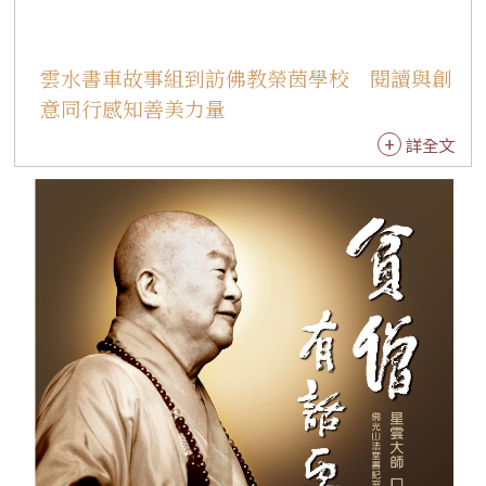
雲水書車故事組到訪佛教榮茵學校 閱讀與創
意同行感知善美力量
詳全文