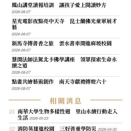
鳳山講堂讀報培訓 讓孩子愛上閱讀妙方
2026-08-07
星光電影夜點亮中天寺 昆士蘭佛光童軍展才
藝
2026-08-07
新馬寺傳書香之旅 雲水書車開進麻坡校園
2026-08-07
慧開法師法駕北卡佛學講座 領眾探索生命永
續之道
2026-08-07
點畫共繪藝術創作 南天寺獻禮傳燈六十
2026-08-07
相
關
消
息
南華大學生物多樣性週 里山永續行動走入
生活
2026-05-23
消防英雄進校園 三好善童學防災
2026-04-30