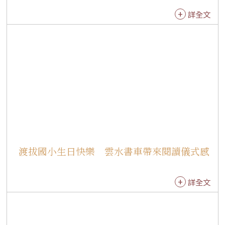
他人的優點，少計較缺點。 書車閱讀區書香瀰
詳全文
漫。3A陳尚頎閱讀《數一數找眼力大考驗》，增
加對交通工具運作的認識；3D文希睿沉浸於《香
噴噴的小公主》，嚮往成為可愛又受歡迎的孩
子；1C劉博燁閱讀《就是愛踢足球》，夢想成為
職業足球員；1D李銘俊細讀《媽媽煮菜好辛
苦》，感念媽媽的辛勞及無微不至的愛；2C王承
羽閱讀《Human Body》，對人體構造充滿興
趣；2C劉易承選讀《繞著地球跑一圈—海底世
界》，對海洋生物充滿好奇，希望認識更多海洋
物種。
渡拔國小生日快樂 雲水書車帶來閱讀儀式感
詳全文