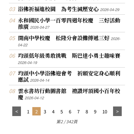
浴佛祈福進校園 為考生減壓安心
2026-04-29
永和國民小學一百零四週年校慶 三好活動
推廣
2026-04-27
開南中學校慶 松隆分會設攤傳遞三好
2026-
04-22
均頭低年級勇敢挑戰 斯巴達小勇士趣味賽
2026-04-19
均頭中小學浴佛迎會考 祈願安定身心順利
應試
2026-04-14
雲水書坊行動圖書館 禮讚坪頂國小百年校
慶
2026-04-12
1
2
3
4
5
6
7
8
9
10
第2 / 342頁