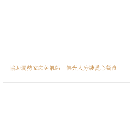
協助弱勢家庭免飢餓 佛光人分裝愛心餐食