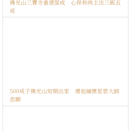
佛光山三寶寺重建落成 心保和尚主法三皈五
戒
500戒子佛光山短期出家 禮祖緬懷星雲大師
悲願