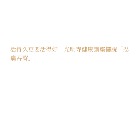
活得久更要活得好 光明寺健康講座擺脫「忍
痛吞聲」