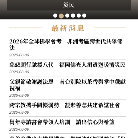
──佛光山的管理法⑤
──佛光山的管理法④
佛法
災民
五戒
災
最
新
消
息
2026年全球佛學會考 非洲考區跨世代共學佛
法
2026-08-09
慈悲願行馳援八代 福岡佛光人捐資送暖濟災民
2026-08-09
父親節敬謝護法恩 南台別院以茶香與掌中戲獻
祝福
2026-08-09
跨宗教攜手關懷弱勢 凝聚善念共建希望社會
2026-08-09
萬年寺讀書會帶領人培訓 讀出信心與希望
2026-08-09