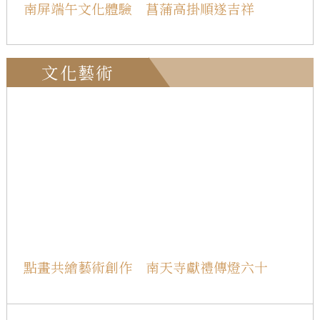
南屏端午文化體驗 菖蒲高掛順遂吉祥
文化藝術
點畫共繪藝術創作 南天寺獻禮傳燈六十