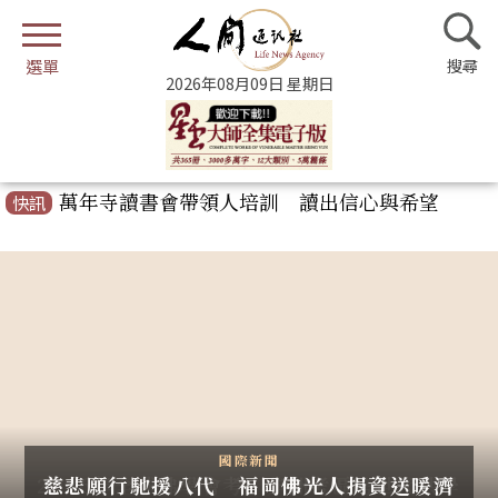
2026年08月09日 星期日
萬年寺讀書會帶領人培訓 讀出信心與希望
快訊
2026年全球佛學會考 非洲考區跨世代共學佛法
慈悲願行馳援八代 福岡佛光人捐資送暖濟災民
父親節敬謝護法恩 南台別院以茶香與掌中戲獻
祝福
跨宗教攜手關懷弱勢 凝聚善念共建希望社會
教育人文
國際新聞
大師專區
大師專區
國際新聞
佛光新聞
日本熊本7級強震釀災 佛光人深入益城町賑
2026年全球佛學會考 非洲考區跨世代共學
【星雲大師全集21】佛教管理學．弘法系列
【星雲大師全集21】佛教管理學．弘法系列
慈悲願行馳援八代 福岡佛光人捐資送暖濟
佛光山三寶寺重建落成 心保和尚主法三皈