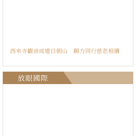
西來寺觀音成道日朝山 願力同行慈悲相續
放眼國際