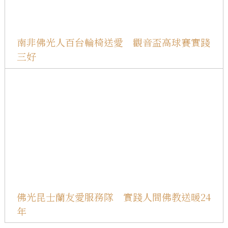
南非佛光人百台輪椅送愛 觀音盃高球賽實踐
三好
佛光昆士蘭友愛服務隊 實踐人間佛教送暖24
年