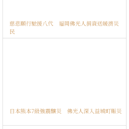
慈悲願行馳援八代 福岡佛光人捐資送暖濟災
民
日本熊本7級強震釀災 佛光人深入益城町賑災