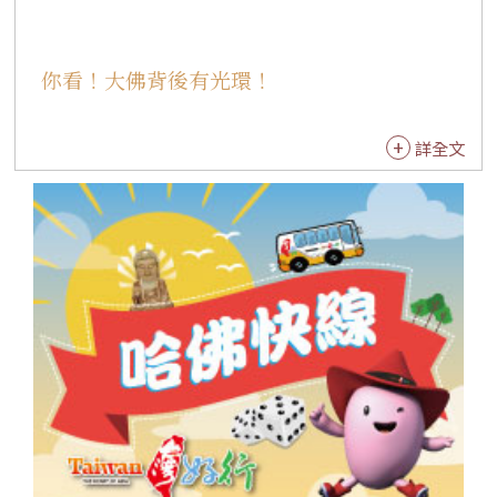
流暢度、文法拼字、用語一致性及佛光山官方詞
彙符合度等面向進行全面分析。系統除提供整體
你看！大佛背後有光環！
評估結果外，也能自動標示待修正內容、說明原
因並提出具體建議，協助譯者有效提升譯稿品質
與審校效率。 佛光山人間佛教研究院表示，目前
詳全文
平台已正式開放(http://foguang.ai)，提供全球
佛教翻譯工作者免費使用。展望未來，FoGuang
AI將於六個月內陸續推出西班牙文、法文、德文
及葡萄牙文等多語言功能，進一步拓展全球服務
範圍。未來不同語言背景的使用者都能透過平台
學習佛法、查詢佛教知識及參與翻譯工作，推動
人間佛教跨越語言與文化界限。