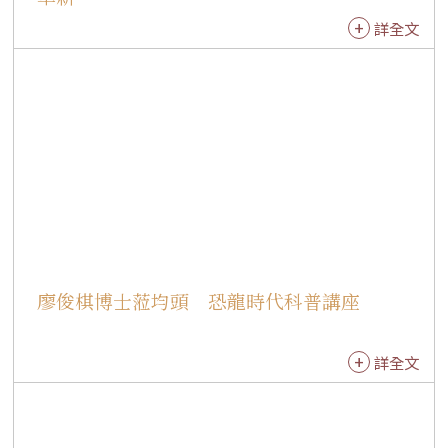
佛典平行語料；佛光山人間佛教研究院則建置涵
詳全文
蓋藏經、《星雲大師全集》及人間佛教中英雙語
內容的30萬筆專業語料庫，為模型訓練奠定穩固
基礎。 不同於一般通用型AI翻譯工具，FoGuang
AI以人間佛教語料為核心訓練，能精準掌握佛光
山專有名詞、佛教術語及弘法語境。系統完整學
習多年累積的翻譯慣例與用語規範，有效降低專
業術語誤譯風險，協助全球佛光人以多元語言準
確傳達人間佛教思想，提升國際弘法與跨文化交
流品質。 FoGuang AI 2.0由佛光山人間佛教研究
院副院長妙光法師擔任專案指導，有在法師負責
廖俊棋博士蒞均頭 恐龍時代科普講座
數位基礎設施建置及資料集整理，知悅法師主導
平台設計、介面規劃與軟體開發。Google軟體工
程師Alex Amies博士擔任技術專家，日本東北大
詳全文
學日本學國際共同研究中心特任助教授、MITRA
專案技術長Sebastian Nehrdich博士則負責後端
系統與翻譯模型訓練，共同推動平台升級。 經過