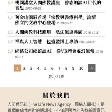
桃園講堂人間佛教講座 曾志朗談AI世代的
省思
2020-09-22
舊金山灣區首場「宗教與醫療科學」論壇
佛立門文教中心登場
2019-07-11
人間佛教科技應用 弘法無遠弗屆
2018-10-31
禪與人工智慧 包盛盈博士專訪
2018-08-08
網路公司總監談AI 從VR體會虛幻無常
2018-
07-31
1
2
3
4
5
6
7
8
9
10
第1 / 31頁
關
於
我
們
人間通訊社 (The Life News Agency，簡稱人間社)，是
首個由佛教創辦的通訊社，不僅是國內外佛教新聞資訊