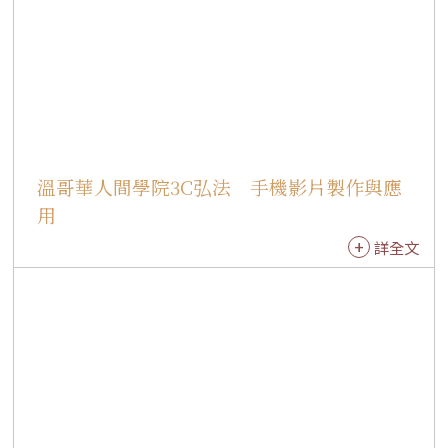
持續研發，FoGuang AI已從單純翻譯工具發展為
整合翻譯、編輯、品質評分與詞彙管理的智慧平
台。新版介面可依不同文本類型選擇翻譯模式，
包括佛教經典、《星雲大師全集》、佛光山新聞
及人間佛教相關文獻，並可調整直譯與意譯比
例、術語深度、梵文呈現方式及語體正式程度等
設定，提供更符合需求的翻譯成果。 平台同時導
溫哥華人間學院3C弘法 手機影片製作與應
入語境詞彙解釋功能，使用者點選詞彙即可獲得A
用
I依據上下文產生的詞義分析與說明，協助譯者深
詳全文
入掌握原文脈絡，提升譯文精準度與可讀性。 在
文件處理方面，FoGuang AI 2.0提供完整的翻譯
工作環境，支援PDF、Word、圖片及文字檔上
傳，並結合OCR光學字元辨識技術，自動擷取文
字內容進行翻譯。使用者可在同一平台完成翻
譯、編輯、儲存與匯出作業，同時享有字數統
計、自動儲存及雙語對照稿輸出等便利功能。 此
外，平台新增譯稿品質評分機制，可從忠實度、