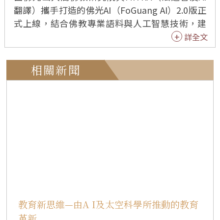
翻譯）攜手打造的佛光AI（FoGuang AI）2.0版正
式上線，結合佛教專業語料與人工智慧技術，建
構兼具翻譯、編輯、評估及詞彙管理功能的智慧
詳全文
平台，開啟佛教翻譯AI與專業譯者協作的新里程
碑，為全球弘法與文化交流注入嶄新動能。 新版
相關新聞
平台專為佛教經典、《星雲大師全集》、佛光山
外語新聞及當代人間佛教文獻翻譯而設計，透過
智慧科技協助全球修行者、學者與信眾突破語言
藩籬，深化佛法傳播與文化交流。 FoGuang AI計
畫始於2024年6月，佛光山人間佛教研究院與當時
設於美國加州大學柏克萊分校人工智慧研究實驗
室（BAIR）的MITRA計畫簽署合作協議，期望運
用AI技術促進佛教典籍與《星雲大師全集》的多
語言傳播，讓佛法智慧在數位時代以更有效率的
方式接軌全球。 MITRA長期投入佛教AI翻譯研
教育新思維—由A I及太空科學所推動的教育
究，累積超過300萬筆梵文、巴利文、藏文與漢文
革新