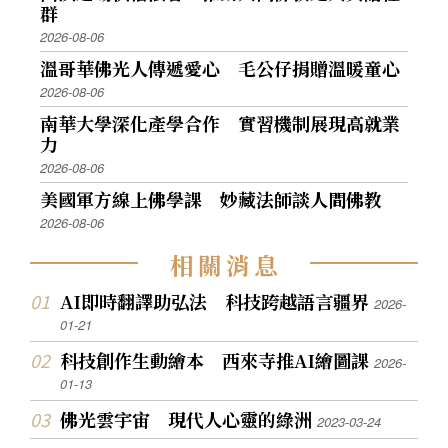
群
2026-08-06
溫哥華佛光人傳遞愛心 毛公仔捐贈溫暖童心
2026-08-06
南華大學深化產學合作 實習機制展現高就業
力
2026-08-06
美國軍方線上佛學課 妙藏法師談人間佛教
2026-08-06
相
關
消
息
AI即時翻譯助弘法 科技跨越語言疆界
2026-
01-21
科技創作生動繪本 西來寺推AI繪圖課
2026-
01-13
佛光雲宇宙 現代人心靈的綠洲
2023-03-24