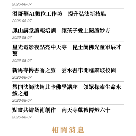
2026-08-07
溫哥華AI數位工作坊 提升弘法新技能
2026-08-07
鳳山講堂讀報培訓 讓孩子愛上閱讀妙方
2026-08-07
星光電影夜點亮中天寺 昆士蘭佛光童軍展才
藝
2026-08-07
新馬寺傳書香之旅 雲水書車開進麻坡校園
2026-08-07
慧開法師法駕北卡佛學講座 領眾探索生命永
續之道
2026-08-07
點畫共繪藝術創作 南天寺獻禮傳燈六十
2026-08-07
相
關
消
息