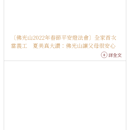
次來到佛教寺院，協助引導、拿香、大悲咒水與
來山遊客結緣，雖然不太會說中文，但三人透過
肢體動作跟遊客們互動，他們表示，很開心，同
時在這裡感到內心很平靜、歡喜，自己身為基督
徒來到寺院當義工，感受到佛光山對其他宗教非
〔佛光山2022年春節平安燈法會〕全家首次
常包容。問他們未來有因緣的話，還會不會想來
當義工 夏美真大讚：佛光山讓父母很安心
佛光山擔任義工？三人異口同聲表示，一定會再
詳全文
來到佛光山當義工。 大悲殿前廣場設有「觀音迷
宮」，來山民眾只要跟著地上貼的指引走，便能
認識四大菩薩，透過遊戲方式吸引大人小孩一起
互動、拍照；在大悲殿內，也看到民眾攜家帶眷
禮拜觀音，並透過「金卡吉印」祈願卡，為自
己、家人祈福，其中以「諸事吉祥」祈願卡最熱
門，寓意著新的一年，圓滿如意、諸事吉祥。 不
同於一般寺院，佛光山的第一座殿堂是大悲殿，
於1971年開光落成，此後，便有無數感人的感應
事跡，這是觀音菩薩的慈悲、無畏守護，如同佛