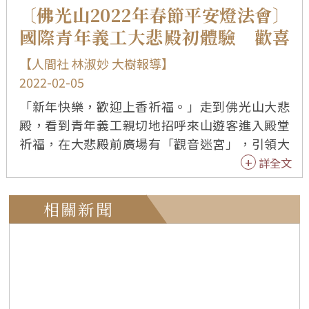
〔佛光山2022年春節平安燈法會〕
國際青年義工大悲殿初體驗 歡喜
感受宗教融合
【人間社 林淑妙 大樹報導】
2022-02-05
「新年快樂，歡迎上香祈福。」走到佛光山大悲
殿，看到青年義工親切地招呼來山遊客進入殿堂
祈福，在大悲殿前廣場有「觀音迷宮」，引領大
眾認識四大菩薩，另有「金卡吉印」祈願卡讓民
詳全文
眾祈福；來自印尼的曾惠靖、陳書娜、何智菲信
仰基督教，首次來到佛光山大悲殿擔任義工，他
相關新聞
們異口同聲表示，沒想到佛光山對於其他宗教信
仰是如此的包容，讓他們感到很歡喜。 來台就讀
大學的曾惠靖、陳書娜、何智菲，希望過年期間
能擔任義工，並了解台灣過年的文化，於是他們
在朋友的引薦下來到佛光山大悲殿擔任義工，首