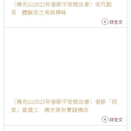
〔佛光山2022年春節平安燈法會〕宋代點
光山開山星雲大師今年的新春法語「處世無畏‧
和平共存」。
茶 體驗茶之美與禪味
詳全文
〔佛光山2022年春節平安燈法會〕春節「回
家」當義工 佛光青年實踐佛法
詳全文