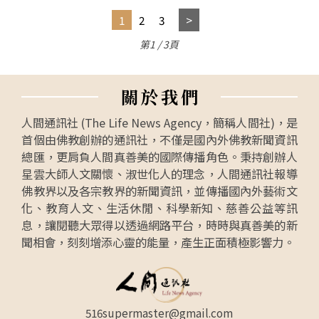
1
2
3
第1 / 3頁
關
於
我
們
人間通訊社 (The Life News Agency，簡稱人間社)，是
首個由佛教創辦的通訊社，不僅是國內外佛教新聞資訊
總匯，更肩負人間真善美的國際傳播角色。秉持創辦人
星雲大師人文關懷、淑世化人的理念，人間通訊社報導
佛教界以及各宗教界的新聞資訊，並傳播國內外藝術文
化、教育人文、生活休閒、科學新知、慈善公益等訊
息，讓閱聽大眾得以透過網路平台，時時與真善美的新
聞相會，刻刻增添心靈的能量，產生正面積極影響力。
516supermaster@gmail.com