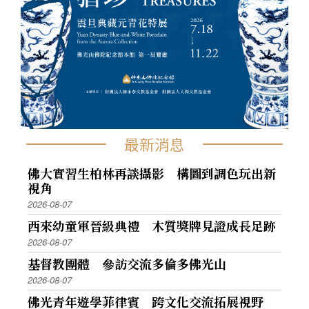
最新消息
佛大實習生柏林再談攝影 構圖到調色玩出新
視角
2026-08-07
西來幼童軍晉級典禮 木質獎牌見證成長足跡
2026-08-07
基督教團體 參訪交流多倫多佛光山
2026-08-07
佛光青年遊學菲律賓 跨文化交流拓展視野