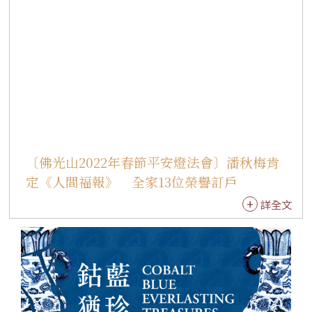
〔佛光山2022年春節平安燈法會〕潘秋梅肯
定《人間福報》 全家13位榮譽訂戶
詳全文