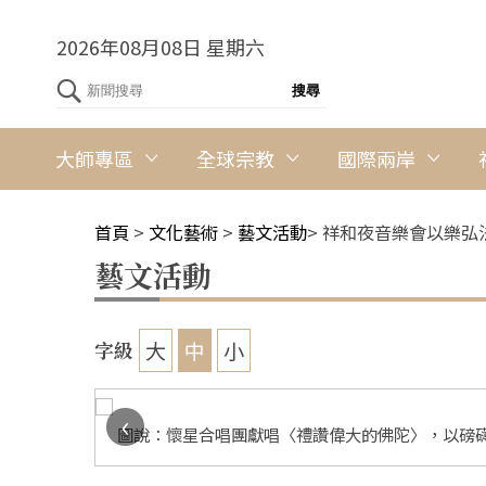
2026年08月08日 星期六
大師專區
全球宗教
國際兩岸
首頁
>
文化藝術
>
藝文活動
>
祥和夜音樂會以樂弘
藝文活動
大
中
小
字級
‹
間社記者黃
圖說：懷星合唱團獻唱〈禮讚偉大的佛陀〉，以磅礴