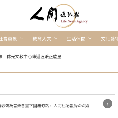
社會萬象
教育人文
生活休閒
文化藝
法 佛光文教中心傳遞溫暖正能量
›
歌聲為音樂會畫下圓滿句點。 人間社記者黃玲玲攝