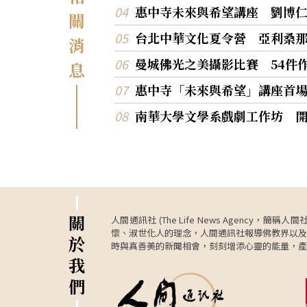
惠中寺​未來與希望講座 劉博
關
台北中華文化夏令營 亞利桑
消
曼城佛光之美攝影比賽 54件
息
惠中寺「未來與希望」講座首
南華大學文學系戲劇工作坊 
關
人間通訊社 (The Life News Age
懷、淑世化人的理念，人間通訊社報導佛教界以及
於
時與真善美的新聞相會，刻刻增添心靈的能量，產
我
們