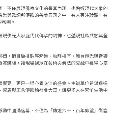
術，不僅展現佛教文化的豐富內涵，也貼近現代大眾的
音樂與歌詞所傳遞的善美意涵之中，有人專注聆聽，有
的氛圍。
展現佛光大家庭代代傳承的精神，也體現社區共融與全
熱烈，節目編排循序漸進、動靜相宜。舞台燈光與音響
觀賞體驗，讓現場觀眾在藝術與佛法的交融中獲得心靈
樂饗宴，更是一場心靈交流的盛會。主辦單位希望透過
、感恩與正念傳遞給社會大眾，讓更多人在繁忙生活中
感動中圓滿落幕，不僅為「傳燈六十・百年仰望」衛塞