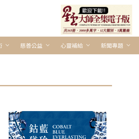
術
慈善公益
心靈補給
新聞專題
圖說：Plan B榮樂隊與人間音緣工作坊演出〈走出去〉、〈菩薩青年
Medley〉，展現青年弘法的活力與熱情。 人間社記者黃玲玲攝