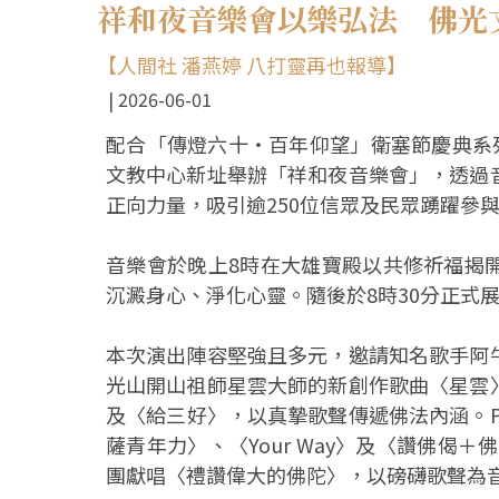
祥和夜音樂會以樂弘法 佛光
【人間社 潘燕婷 八打靈再也報導】
2026-06-01
配合「傳燈六十‧百年仰望」衛塞節慶典系
文教中心新址舉辦「祥和夜音樂會」，透過
正向力量，吸引逾250位信眾及民眾踴躍參
音樂會於晚上8時在大雄寶殿以共修祈福揭
沉澱身心、淨化心靈。隨後於8時30分正式
本次演出陣容堅強且多元，邀請知名歌手阿
光山開山祖師星雲大師的新創作歌曲〈星雲
及〈給三好〉，以真摯歌聲傳遞佛法內涵。P
薩青年力〉、〈Your Way〉及〈讚佛偈＋
團獻唱〈禮讚偉大的佛陀〉，以磅礴歌聲為