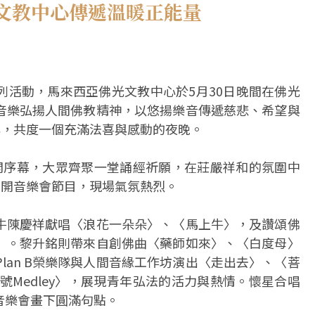
文教中心傳遞溫暖正能量
列活動，馬來西亞佛光文教中心於5月30日晚間在佛光
音樂弘揚人間佛教精神，以悠揚樂音傳遞慈悲、希望與
與，共度一個充滿法喜與感動的夜晚。
開序幕，大眾齊聚一堂誦經祈願，在莊嚴祥和的氛圍中
展開音樂會節目，現場氣氛熱烈。
牛陳慶祥獻唱〈浪花一朵朵〉、〈馬上牛〉，及讚頌佛
〉。黎升銘則帶來自創佛曲〈藥師如來〉、〈白度母〉
lan B榮樂隊與人間音緣工作坊演出〈走出去〉、〈菩
佛號Medley〉，展現青年弘法的活力與熱情。懷星合唱
音樂會畫下圓滿句點。