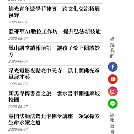
佛光青年遊學菲律賓 跨文化交流拓展
視野
2026-08-07
溫哥華AI數位工作坊 提升弘法新技能
2026-08-07
追
蹤
鳳山講堂讀報培訓 讓孩子愛上閱讀妙
我
方
們
2026-08-07
星光電影夜點亮中天寺 昆士蘭佛光童
軍展才藝
2026-08-07
新馬寺傳書香之旅 雲水書車開進麻坡
校園
2026-08-07
讀
慧開法師法駕北卡佛學講座 領眾探索
報
生命永續之道
教
2026-08-07
育