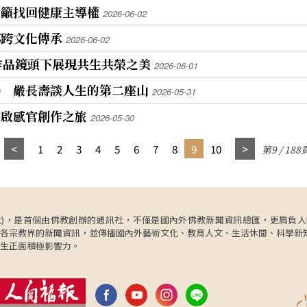
仁籲找回健康主導權
2026-06-02
那跨文化傳承
2026-06-02
作品鏡頭下展現共生共榮之美
2026-06-01
場 嚴長壽談人生的第二座山
2026-05-31
開啟感官創作之旅
2026-05-30
1
2
3
4
5
6
7
8
9
10
第9 / 188
ncy，簡稱人間社)，是首個由佛教創辦的通訊社，不僅是國內外佛教新聞資訊總匯，
各宗教界的新聞資訊，並傳播國內外藝術文化、教育人文、生活休閒、科學新
生正面積極影響力。