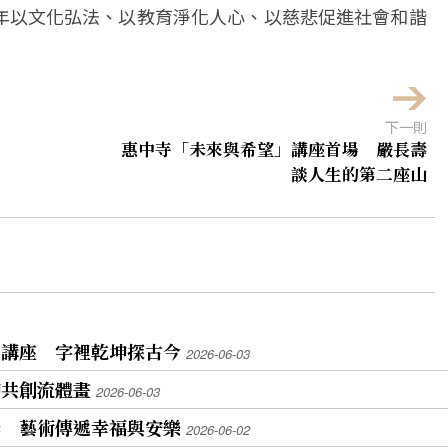
年以文化弘法、以教育淨化人心、以慈悲促進社會和諧
下一則
惠中寺「未來與希望」講座首場 嚴長壽
談人生的第二座山
」講座 字裡乾坤探古今
2026-06-03
印共創流體畫
2026-06-03
獎 藝術傳遞幸福與安樂
2026-06-02