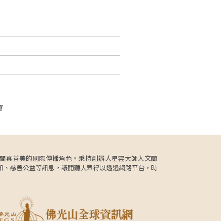
頁
更肩負人間真善美的國際傳播角色。秉持創辦人星雲大師人文關
知、慈善公益等訊息，讓閱聽大眾得以透過網路平台，時