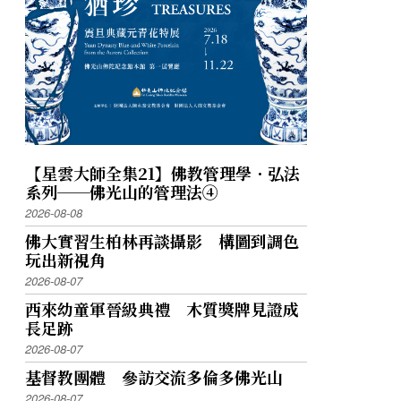
【星雲大師全集21】佛教管理學．弘法
系列──佛光山的管理法④
2026-08-08
佛大實習生柏林再談攝影 構圖到調色
玩出新視角
2026-08-07
西來幼童軍晉級典禮 木質獎牌見證成
長足跡
2026-08-07
基督教團體 參訪交流多倫多佛光山
2026-08-07