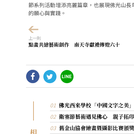
節系列活動增添亮麗篇章，也展現佛光山長
的願心與實踐。
上一則
點畫共繪藝術創作 南天寺獻禮傳燈六十
佛光西來學校「中國文字之美
衛塞節藝術遇見佛心 親子拓
舊金山協會繪畫暨攝影比賽頒
相