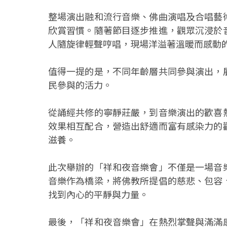
整場演出融和流行音樂、佛曲演唱及合唱藝
欣賞習慣。隨著節目逐步推進，觀眾沉浸於
人隨旋律輕聲哼唱，現場洋溢著溫暖而感動
值得一提的是，不同年齡層共同參與演出，
民參與的活力。
從誦經共修的寧靜莊嚴，到音樂演出的歡喜
效果相互配合，營造出舒適而富有感染力的
滋養。
此次舉辦的「祥和夜音樂會」不僅是一場音
音樂作為橋梁，將佛教所提倡的慈悲、包容
找到內心的平靜與力量。
最後，「祥和夜音樂會」在熱烈掌聲與滿滿