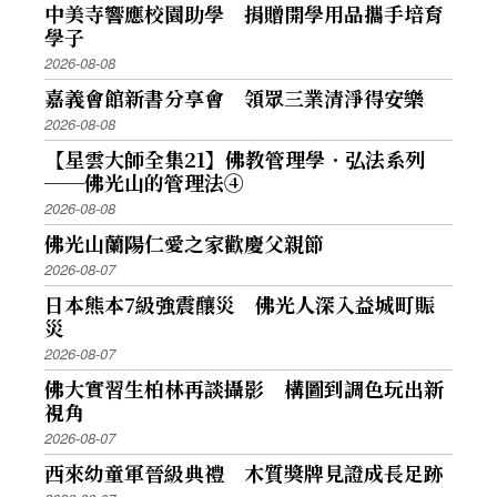
中美寺響應校園助學 捐贈開學用品攜手培育
學子
2026-08-08
嘉義會館新書分享會 領眾三業清淨得安樂
2026-08-08
【星雲大師全集21】佛教管理學．弘法系列
──佛光山的管理法④
2026-08-08
佛光山蘭陽仁愛之家歡慶父親節
2026-08-07
日本熊本7級強震釀災 佛光人深入益城町賑
災
2026-08-07
佛大實習生柏林再談攝影 構圖到調色玩出新
視角
2026-08-07
西來幼童軍晉級典禮 木質獎牌見證成長足跡