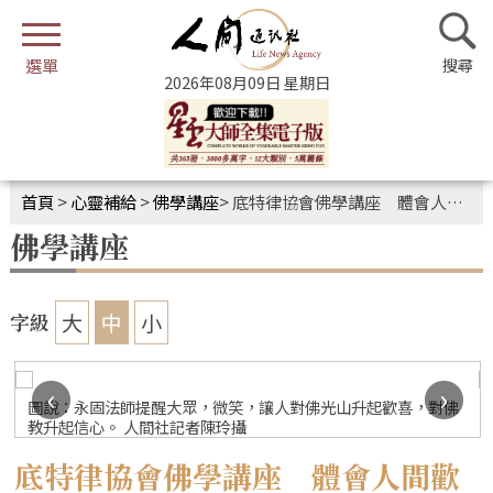
2026年08月09日 星期日
首頁
>
心靈補給
>
佛學講座
>
底特律協會佛學講座 體會人間歡喜修行
佛學講座
大
中
小
字級
‹
›
社
圖說：永固法師提醒大眾，微笑，讓人對佛光山升起歡喜，對佛
教升起信心。 人間社記者陳玲攝
底特律協會佛學講座 體會人間歡