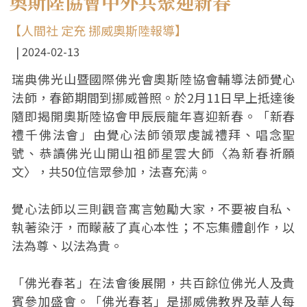
奧斯陸協會中外共聚迎新春
【人間社 定充 挪威奧斯陸報導】
2024-02-13
瑞典佛光山暨國際佛光會奧斯陸協會輔導法師覺心
法師，春節期間到挪威普照。於2月11日早上抵達後
隨即揭開奧斯陸協會甲辰辰龍年喜迎新春。「新春
禮千佛法會」由覺心法師領眾虔誠禮拜、唱念聖
號、恭讀佛光山開山祖師星雲大師〈為新春祈願
文〉，共50位信眾參加，法喜充满。
覺心法師以三則觀音寓言勉勵大家，不要被自私、
執著染汙，而矇蔽了真心本性；不忘集體創作，以
法為尊、以法為貴。
「佛光春茗」在法會後展開，共百餘位佛光人及貴
賓參加盛會。「佛光春茗」是挪威佛教界及華人每