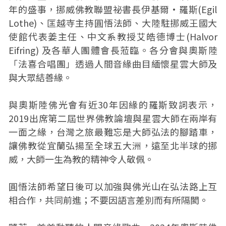
年的盛事，挪威佛教聯盟祕書長伊基爾·羅斯(Egil
Lothe)、匡越寺主持圓悟法師、大陸駐挪威王國大
使館代表姜主任、中文系教授艾皓德博士(Halvor
Eifring) 及各華人團體會長蒞臨。各分會與奧斯陸
「法喜合唱團」透過人間音緣曲目緬懷星雲大師及
與大眾結善緣。
與奧斯陸佛光會有近30年因緣的羅斯致詞表示，
2019出席第二屆世界佛教論壇與星雲大師在兩岸有
一面之緣，台灣之旅最難忘是大師弘法的腳踏車，
讓佛教從宜蘭弘揚至全球五大洲，遠至北半球的挪
威，大師一生為教的精神令人敬佩。
圓悟法師希望日後可以加強與佛光山在弘法路上互
相合作，共同前進；不要因語言差別而有所隔閡。