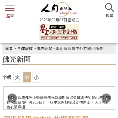
2026年08月07日 星期五
首頁
>
全球宗教
>
佛光新聞
>
奧斯陸協會中外共聚迎新春
佛光新聞
大
中
小
字級
‹
›
圖說：瑞典佛光山暨國際佛光會奧斯陸協會輔導法師覺心法師贈
送《獻給旅行者365日》，給中文系教授艾皓德博士。 人間社記
者孔繁熹攝