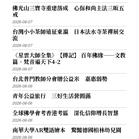
佛光山三寶寺重建落成 心保和尚主法三皈五
戒
2026-08-07
台灣小小茶師遠征東瀛 日本法水寺茶禪展交
流
2026-08-07
《星雲大師全集》【傳記】 百年佛緣──文教
篇．梵音遍天下4-2
2026-08-07
台北普門教師分會贈公益米 嘉惠弱勢
2026-08-06
青年公益旅行 三好生活營圓滿
2026-08-06
全球佛學會考香港考區 深化信仰增長智慧
2026-08-06
南華大學AR雙語繪本 驚豔德國柏林幼兒園
2026-08-06