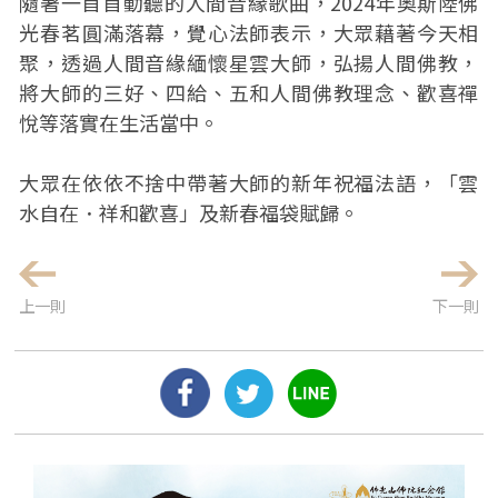
隨著一首首動聽的人間音緣歌曲，2024年奧斯陸佛
光春茗圓滿落幕，覺心法師表示，大眾藉著今天相
聚，透過人間音緣緬懷星雲大師，弘揚人間佛教，
將大師的三好、四給、五和人間佛教理念、歡喜禪
悅等落實在生活當中。
大眾在依依不捨中帶著大師的新年祝福法語，「雲
水自在．祥和歡喜」及新春福袋賦歸。
上一則
下一則