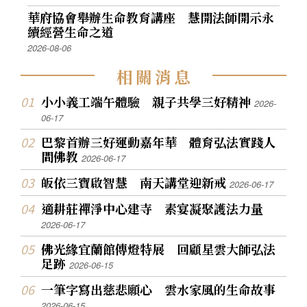
華府協會舉辦生命教育講座 慧開法師開示永
續經營生命之道
2026-08-06
相
關
消
息
小小義工端午體驗 親子共學三好精神
2026-
06-17
巴黎首辦三好運動嘉年華 體育弘法實踐人
間佛教
2026-06-17
皈依三寶啟智慧 南天講堂迎新戒
2026-06-17
適耕莊禪淨中心建寺 素宴凝聚護法力量
2026-06-17
佛光緣宜蘭館傳燈特展 回顧星雲大師弘法
足跡
2026-06-15
一筆字寫出慈悲願心 雲水家風的生命故事
2026-06-15