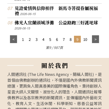
見證愛情與信仰相伴 新馬寺菩提眷屬祝福
禮
2026-06-15
佛光人宜蘭頭城淨灘 公益路跑三好護地球
2026-06-15
1
2
3
4
5
6
7
8
9
10
第9 / 987頁
關
於
我
們
人間通訊社 (The Life News Agency，簡稱人間社)，是
首個由佛教創辦的通訊社，不僅是國內外佛教新聞資訊
總匯，更肩負人間真善美的國際傳播角色。秉持創辦人
星雲大師人文關懷、淑世化人的理念，人間通訊社報導
佛教界以及各宗教界的新聞資訊，並傳播國內外藝術文
化、教育人文、生活休閒、科學新知、慈善公益等訊