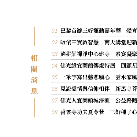
巴黎首辦三好運動嘉年華 體
皈依三寶啟智慧 南天講堂迎
適耕莊禪淨中心建寺 素宴凝
相
佛光緣宜蘭館傳燈特展 回顧
關
一筆字寫出慈悲願心 雲水家
消
見證愛情與信仰相伴 新馬寺
息
佛光人宜蘭頭城淨灘 公益路
香雲寺功夫夏令營 三好種子