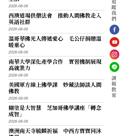
追
2026-08-06
蹤
我
西澳道場供僧法會 推動人間佛教走入
們
英語社群
2026-08-06
溫哥華佛光人傳遞愛心 毛公仔捐贈溫
暖童心
2026-08-06
南華大學深化產學合作 實習機制展現
高就業力
2026-08-06
讀
報
美國軍方線上佛學課 妙藏法師談人間
教
佛教
育
2026-08-06
糊塗是大智慧 芝加哥佛學講座「轉念
成智」
2026-08-06
澳洲南天寺毓麟祈福 中西方寶寶同沐