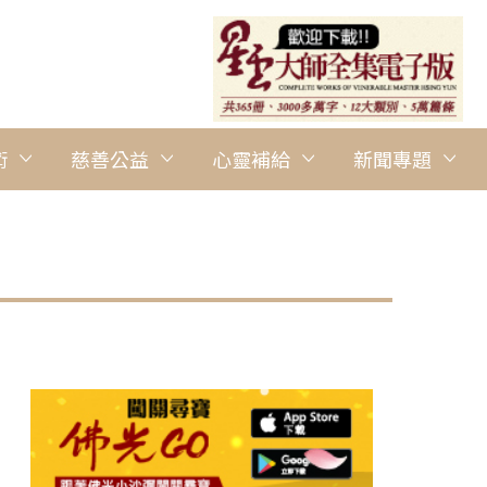
術
慈善公益
心靈補給
新聞專題
圖說：身著格格裝的佛光一，二代，手捧精心製作的供菜進入壇場