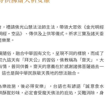
法會，禮請佛光山慧法法師主法，帶領大眾依《金光明經
明經‧空品》、傳供及上供等儀式。祈求三寶及諸天垂
居樂業。
境隨俗，融合中華固有文化，呈現不同的樣貌，而成了
初九這天有「拜天公」的習俗，佛教稱為「齋天」。大
有情，普同供養。齋天的意義在於感謝諸佛菩薩過去一
，這也是與中華民族敬天畏地的想法融合。
為樂故施，後必得安樂」，台語也有諺語「誠意食水
供酥酡妙味，必定會受龍天佛法的庇佑，災難消除，身