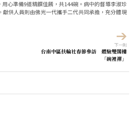
用心準備9道精饌佳餚，共144碗。病中的督導李淑珍
。獻供人員則由佛光一代攜手二代共同承擔，充分體現
下一則
台南中區扶輪社春節參訪 體驗雙閣樓
「碗裡禪」