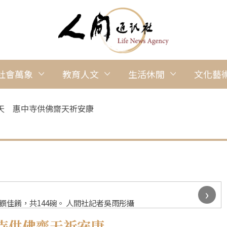
社會萬象
教育人文
生活休閒
文化藝
天 惠中寺供佛齋天祈安康
›
佳餚，共144碗。 人間社記者吳雨彤攝
寺供佛齋天祈安康