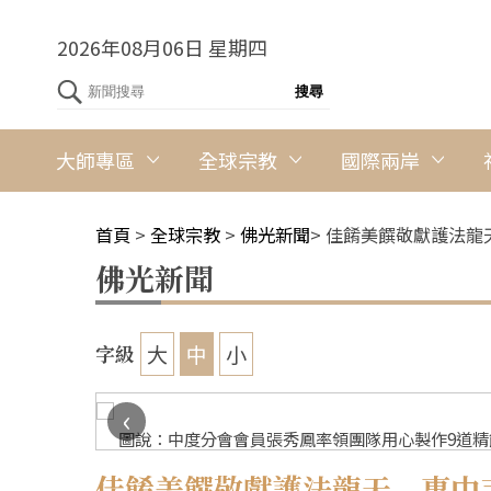
2026年08月06日 星期四
大師專區
全球宗教
國際兩岸
首頁
>
全球宗教
>
佛光新聞
>
佳餚美饌敬獻護法龍
佛光新聞
大
中
小
字級
‹
圖說：中度分會會員張秀鳳率領團隊用心製作9道精饌
佳餚美饌敬獻護法龍天 惠中