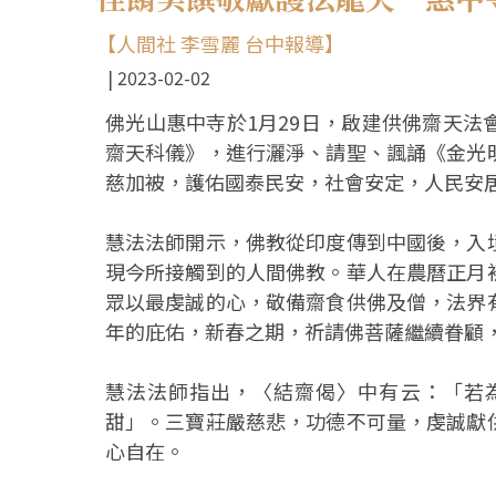
【人間社 李雪麗 台中報導】
2023-02-02
佛光山惠中寺於1月29日，啟建供佛齋天
齋天科儀》，進行灑淨、請聖、諷誦《金光
慈加被，護佑國泰民安，社會安定，人民安
慧法法師開示，佛教從印度傳到中國後，入
現今所接觸到的人間佛教。華人在農曆正月
眾以最虔誠的心，敬備齋食供佛及僧，法界
年的庇佑，新春之期，祈請佛菩薩繼續眷顧
慧法法師指出，〈結齋偈〉中有云：「若
甜」。三寶莊嚴慈悲，功德不可量，虔誠獻
心自在。