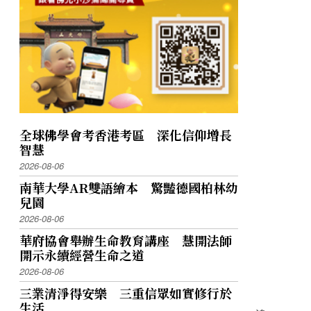
全球佛學會考香港考區 深化信仰增長
智慧
2026-08-06
南華大學AR雙語繪本 驚豔德國柏林幼
兒園
2026-08-06
華府協會舉辦生命教育講座 慧開法師
開示永續經營生命之道
2026-08-06
三業清淨得安樂 三重信眾如實修行於
生活