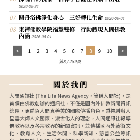
2026-05-31
關丹浴佛淨化身心 三好轉化生命
2026-06-01
東禪佛教學院福慧雙修 行動體現人間佛教
內涵
2026-06-01
1
2
3
4
5
6
7
8
9
10
第8 / 289頁
關
於
我
們
人間通訊社 (The Life News Agency，簡稱人間社)，是
首個由佛教創辦的通訊社，不僅是國內外佛教新聞資訊
總匯，更肩負人間真善美的國際傳播角色。秉持創辦人
星雲大師人文關懷、淑世化人的理念，人間通訊社報導
佛教界以及各宗教界的新聞資訊，並傳播國內外藝術文
化、教育人文、生活休閒、科學新知、慈善公益等訊