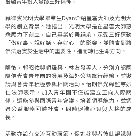
鼓勵青年投入實踐三好精神。
菲律賓光明大學畢業生Dyan介紹星雲大師及光明大
學的創立背景。她指出，光明大學是在星雲大師慈
悲願力下創立，自己畢業於舞蹈系，深受三好運動
「做好事、說好話、存好心」的影響，並體會到將
佛法落實於生活中的重要性，進而轉化生命方向。
隨後，郭昭佑與顏羅興、林友發等人，分別介紹國
際佛光會青年團的發展及海外公益旅行經驗，並邀
請與會青年積極參與相關活動。怡朗佛光緣監寺妙
仁法師表示，加入青年團不僅能建立正向人際關
係，還能參與國際青年會議、培養領導能力，並透
過公益服務回饋社會，同時促進心靈與人格的成
長。
活動亦設有交流互動環節，促進參與者彼此認識與