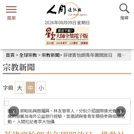
2026年08月09日 星期日
首頁
>
全球宗教
>
宗教新聞
>
菲律賓怡朗青年團開放日 推動社區青年認識人間佛教
宗教新聞
大
中
小
字級
‹
›
圖說：郭昭佑與顏羅興、林友發等人，分別介紹國際佛光會青年
團的發展及海外公益旅行經驗，並邀請與會青年積極參與相關活
動。 人間社記者李大怡攝