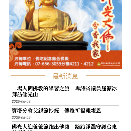
最新消息
一場人間佛教的學習之旅 卑詩省議員屈潔冰
拜訪佛光山
2026-08-09
寶塔分會父親節抄經 傳燈祈福報親恩
2026-08-09
佛光人迎爸爸節跑出健康 路跑淨灘守護台東