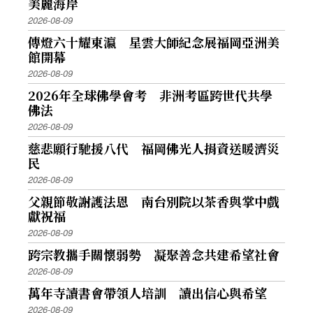
美麗海岸
2026-08-09
傳燈六十耀東瀛 星雲大師紀念展福岡亞洲美
館開幕
2026-08-09
2026年全球佛學會考 非洲考區跨世代共學
佛法
2026-08-09
慈悲願行馳援八代 福岡佛光人捐資送暖濟災
民
2026-08-09
父親節敬謝護法恩 南台別院以茶香與掌中戲
獻祝福
2026-08-09
跨宗教攜手關懷弱勢 凝聚善念共建希望社會
2026-08-09
萬年寺讀書會帶領人培訓 讀出信心與希望
2026-08-09