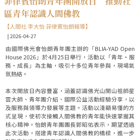
菲律賓怡朗青年團開放日 推動社
區青年認識人間佛教
【人間社 李大怡 菲律賓怡朗報導】
2026-04-27
由國際佛光會怡朗青年團主辦的「BLIA-YAD Open
House 2026」於4月25日舉行，活動以「青年・服
務・成長」為主軸，吸引十多位青年參與，現場氣
氛熱絡。
本次開放日內容豐富，涵蓋認識佛光山開山祖師星
雲大師、青年團介紹、國際公益活動經驗分享，以
及服務與領導力發展等主題。活動以淺顯易懂的方
式呈現，使初次接觸人間佛教的青年能快速掌握其
核心精神。怡朗青年團團長郭昭佑表示，期望透過
此次活動，搭建青年認識人間佛教的橋樑，進一步