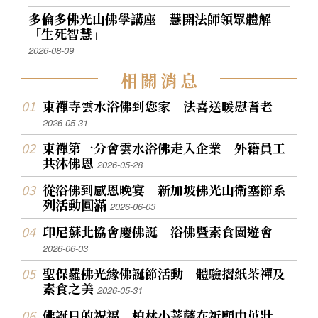
多倫多佛光山佛學講座 慧開法師領眾體解
「生死智慧」
2026-08-09
相
關
消
息
東禪寺雲水浴佛到您家 法喜送暖慰耆老
2026-05-31
東禪第一分會雲水浴佛走入企業 外籍員工
共沐佛恩
2026-05-28
從浴佛到感恩晚宴 新加坡佛光山衛塞節系
列活動圓滿
2026-06-03
印尼蘇北協會慶佛誕 浴佛暨素食園遊會
2026-06-03
聖保羅佛光緣佛誕節活動 體驗摺紙茶禪及
素食之美
2026-05-31
佛誕日的祝福 柏林小菩薩在祈願中茁壯