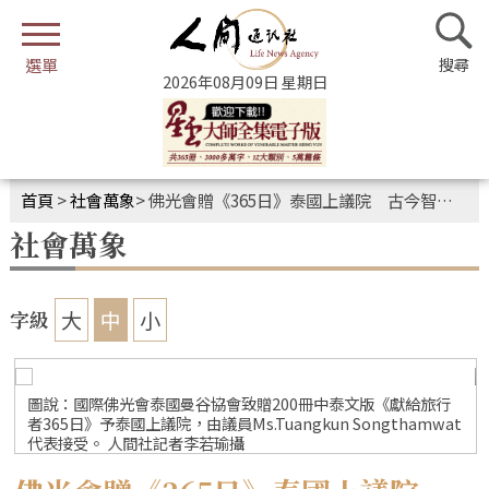
2026年08月09日 星期日
首頁
>
社會萬象
>
佛光會贈《365日》泰國上議院 古今智慧帶來心靈啟發
社會萬象
大
中
小
字級
圖說：國際佛光會泰國曼谷協會致贈200冊中泰文版《獻給旅行
t
者365日》予泰國上議院，由議員Ms.Tuangkun Songthamwat
代表接受。 人間社記者李若瑜攝