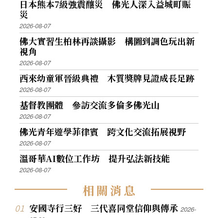
日本熊本7級強震釀災 佛光人深入益城町賑
災
2026-08-07
佛大實習生柏林再談攝影 構圖到調色玩出新
視角
2026-08-07
西來幼童軍晉級典禮 木質獎牌見證成長足跡
2026-08-07
基督教團體 參訪交流多倫多佛光山
2026-08-07
佛光青年遊學菲律賓 跨文化交流拓展視野
2026-08-07
溫哥華AI數位工作坊 提升弘法新技能
2026-08-07
相
關
消
息
安國寺行三好 三代喜同堂信仰與傳承
2026-