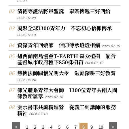
07-20
清德寺護法將軍聖誕 奉茶傳遞三好四給
2026-07-20
凝聚全球1300青年力 不忘初心信仰傳承
2026-07-19
資深青年回娘家 信仰傳承燈燈相續
2026-07-19
紐西蘭南島協會T-EARTH 森众植樹 配合
基督城市政府種下850株樹苗
2026-07-19
慧傳法師關懷光明大學 勉勵深耕三好教育
2026-06-24
佛光體系青年大會師 1300位青年共創人間
佛教新篇章
2026-07-18
雲水書車共識精進營 從義工到講師的服務
精神
2026-07-18
1
2
3
4
5
6
7
8
9
10