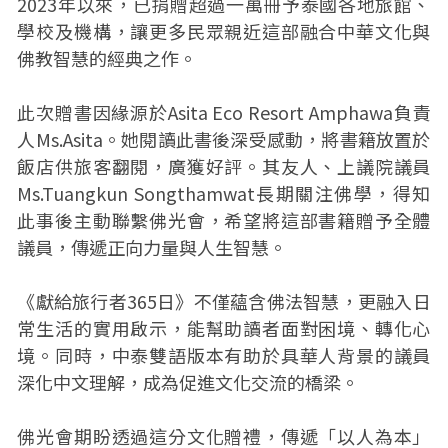
2023年以來，已捐贈超過一萬冊予泰國各地旅館、
學校及機構，讓更多民眾親近這部融合中華文化與
佛教智慧的經典之作。
此次贈書因緣源於Asita Eco Resort Amphawa負責
人Ms.Asita。她閱讀此書後深受感動，將書籍放置於
飯店供旅客翻閱，廣獲好評。其友人、上議院議員
Ms.Tuangkun Songthamwat長期關注佛學，得知
此事後主動聯繫佛光會，希望將這部書籍贈予全體
議員，傳遞正向力量與人生智慧。
《獻給旅行者365日》不僅蘊含佛法智慧，更融入日
常生活的實用啟示，能幫助讀者面對困境、轉化心
境。同時，中泰雙語版本有助於具華人背景的議員
深化中文理解，成為促進文化交流的橋梁。
佛光會期盼透過這分文化贈禮，傳遞「以人為本」