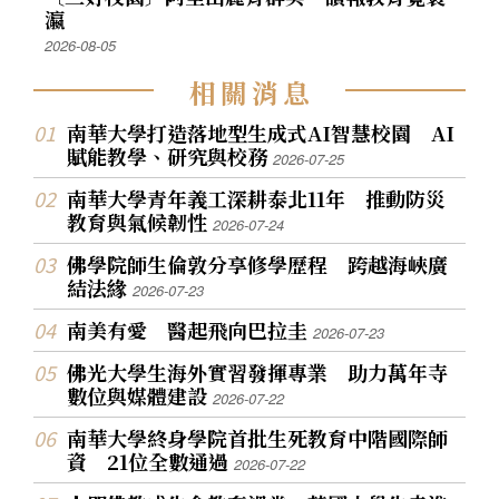
瀛
2026-08-05
相
關
消
息
南華大學打造落地型生成式AI智慧校園 AI
賦能教學、研究與校務
2026-07-25
南華大學青年義工深耕泰北11年 推動防災
教育與氣候韌性
2026-07-24
佛學院師生倫敦分享修學歷程 跨越海峽廣
結法緣
2026-07-23
南美有愛 醫起飛向巴拉圭
2026-07-23
佛光大學生海外實習發揮專業 助力萬年寺
數位與媒體建設
2026-07-22
南華大學終身學院首批生死教育中階國際師
資 21位全數通過
2026-07-22