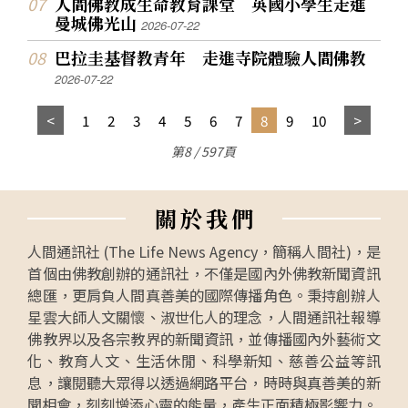
人間佛教成生命教育課堂 英國小學生走進
曼城佛光山
2026-07-22
巴拉圭基督教青年 走進寺院體驗人間佛教
2026-07-22
1
2
3
4
5
6
7
8
9
10
第8 / 597頁
關
於
我
們
人間通訊社 (The Life News Agency，簡稱人間社)，是
首個由佛教創辦的通訊社，不僅是國內外佛教新聞資訊
總匯，更肩負人間真善美的國際傳播角色。秉持創辦人
星雲大師人文關懷、淑世化人的理念，人間通訊社報導
佛教界以及各宗教界的新聞資訊，並傳播國內外藝術文
化、教育人文、生活休閒、科學新知、慈善公益等訊
息，讓閱聽大眾得以透過網路平台，時時與真善美的新
聞相會，刻刻增添心靈的能量，產生正面積極影響力。