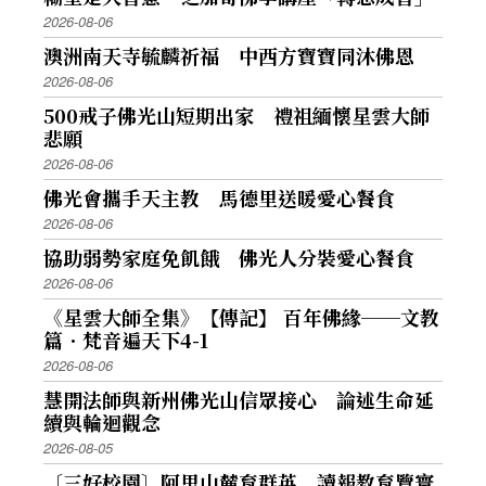
2026-08-06
澳洲南天寺毓麟祈福 中西方寶寶同沐佛恩
2026-08-06
500戒子佛光山短期出家 禮祖緬懷星雲大師
悲願
2026-08-06
佛光會攜手天主教 馬德里送暖愛心餐食
2026-08-06
協助弱勢家庭免飢餓 佛光人分裝愛心餐食
2026-08-06
《星雲大師全集》【傳記】 百年佛緣──文教
篇．梵音遍天下4-1
2026-08-06
慧開法師與新州佛光山信眾接心 論述生命延
續與輪迴觀念
2026-08-05
〔三好校園〕阿里山麓育群英 讀報教育覽寰