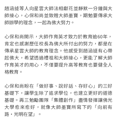
趙涵㨗等人向星雲大師法相獻花並靜默一分鐘與大
師接心，心保和尚並致贈大師墨寶，期勉要傳承大
師辦學的理念，一起為佛大努力。
心保和尚開示，大師作育英才致力於教育逾60年，
肯定也感謝歷任校長為佛大所付出的努力，都是在
傳承星雲大師的教育理念。他感受到趙涵㨗有心帶
起佛大，希望透過禮祖和大師接心，更能了解大師
作育英才的用心，不僅要提升高等教育也要健全人
格教育。
心保和尚盼在「做好事、說好話、存好心」的三好
基礎下，讓學生除了追求學位，也建立更好的道德
基礎。再三勉勵團隊「集體創作」盡情發揮讓佛光
大學愈來愈好，就像大師墨寶所寫下的「向前有
路‧光明在望」。