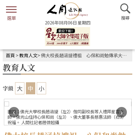
2026年08月06日 星期四
首頁
>
教育人文
>
佛大校長趙涵㨗禮祖 心保和尚勉傳承大師教育理念
教育人文
大
中
小
字級
‹
›
圖說：佛光大學校長趙涵㨗（左2）偕同副校長等人禮拜星雲大
師，佛光山住持心保和尚（左3）、佛大董事長慈惠法師（右3）
祝福。 人間社記者趙啓超攝