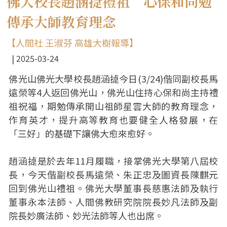
佛大校長趙涵㨗禮祖 心保和尚勉
傳承大師教育理念
【人間社 王淑芬 高雄大樹報導】
2025-03-24
佛光山佛光大學校長趙涵㨗今日(3/24)偕同副校長馬
遠榮等4人返回佛光山，佛光山住持心保和尚主持禮
祖祝福，期勉傳承開山祖師星雲大師的教育理念，
作育英才，提升高等教育也要健全人格發展，在
「三好」的基礎下讓佛大愈來愈好。
趙涵㨗是於去年11月履職，接掌佛光大學第八屆校
長，今天偕副校長馬遠榮、朱正忠及圖資長陳麒元
回到佛光山禮祖。佛光大學董事長慈惠法師及執行
董事永本法師、人間佛教研究院院長妙凡法師及副
院長妙廣法師、妙光法師等人也出席。