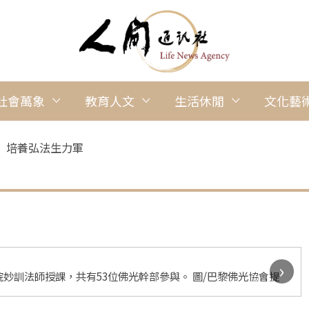
社會萬象
教育人文
生活休閒
文化藝
 培養弘法生力軍
›
妙訓法師授課，共有53位佛光幹部參與。 圖/巴黎佛光協會提