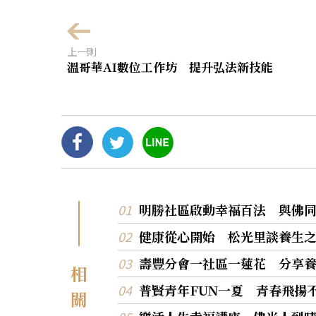
上一則
溫哥華AI數位工作坊 提升弘法新技能
明勝社區啟動幸福百法 與佛
健康從心開始 松光里談養生
壽豐分會一社區一蓮花 分享
相
普賢青年FUN一夏 青春飛揚
關