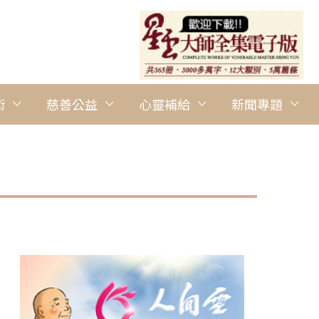
術
慈善公益
心靈補給
新聞專題
圖說：妙訓法師介紹三段式演講法。 圖/巴黎佛光協會提供