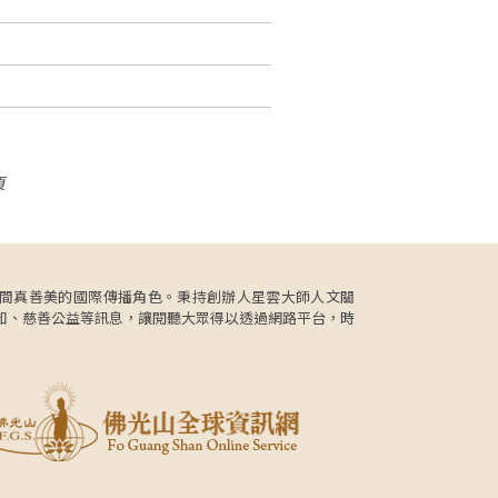
頁
更肩負人間真善美的國際傳播角色。秉持創辦人星雲大師人文關
知、慈善公益等訊息，讓閱聽大眾得以透過網路平台，時