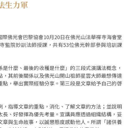
法生力軍
際佛光會巴黎協會10月20日在佛光山法華禪寺海會堂
寺監院妙訓法師授課，共有53位佛光幹部參與培訓課
係是什麼、最後的收穫是什麼」的三段式演講法概念，
點，其前後關係以及佛光山開山祖師星雲大師最想傳達
重點，舉出實際經驗分享。第三段是文章給予自己的啓
例，指導文章的重點，消化、了解文章的方法；並說明
太長、好發揮為優先考量。宣講員應透過組織結構，妥
文章與生命故事，以誠懇態度感動他人。所謂「諸供養