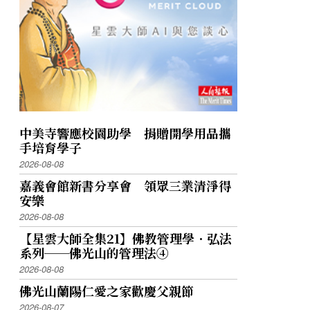
中美寺響應校園助學 捐贈開學用品攜
手培育學子
2026-08-08
嘉義會館新書分享會 領眾三業清淨得
安樂
2026-08-08
【星雲大師全集21】佛教管理學．弘法
系列──佛光山的管理法④
2026-08-08
佛光山蘭陽仁愛之家歡慶父親節
2026-08-07