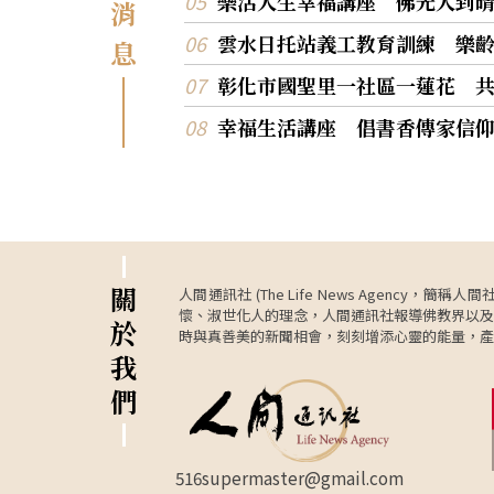
樂活人生幸福講座 佛光人到
消
雲水日托站義工教育訓練 樂
息
彰化市國聖里一社區一蓮花 
幸福生活講座 倡書香傳家信
關
人間通訊社 (The Life News Age
懷、淑世化人的理念，人間通訊社報導佛教界以及
於
時與真善美的新聞相會，刻刻增添心靈的能量，產
我
們
516supermaster@gmail.com