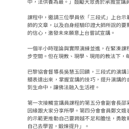
中，法供養為最。」鼓勵大眾勇於承擔宣講
課程中，邀請三位學員依「三段式」上台示
師的文章，以及自身經驗印證大師所說的要
的信心，激發未來願意上台嘗試宣講。
一個半小時理論與實際演練並進，在緊湊課
步空間。但在現教、現學、現用的教法下，
巴黎協會督導長吳慧玉回饋，三段式的演講
髓表達出來，掌握宣講的技巧，提升演講的
到生命中，讓佛法融入生活裡。
第一次接觸宣講員課程的第五分會副會長邵
因緣跟大家分享所學。第四分會會員鄭文娥
的示範更推動自己要跨越不足和膽怯，勇敢
自己去學習，鍛煉提升」。