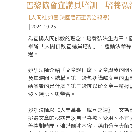
巴黎協會宣講員培訓 培養弘
【人間社 如喜 法國碧西聖喬治報導】
2024-10-25
為宣揚人間佛教的理念，培養弘法生力軍，國
舉辦「人間佛教宣講員培訓」，禮請法華禪
程。
妙訓法師介紹「文章說什麼、文章與我的關
及其時間、結構。第一段包括講解文章的重
給讀者的是什麼？第二段可以從文章中選擇
發、領悟、與學習。
妙訓法師以《人間萬事．脫困之道》一文為
挑選文章的秘訣是以自己喜歡、受用、不宜
善控制時間，清楚闡述內容，藉由分享大師