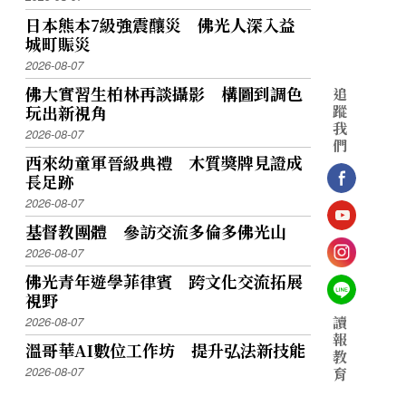
日本熊本7級強震釀災 佛光人深入益
城町賑災
2026-08-07
佛大實習生柏林再談攝影 構圖到調色
追
蹤
玩出新視角
我
2026-08-07
們
西來幼童軍晉級典禮 木質獎牌見證成
長足跡
2026-08-07
基督教團體 參訪交流多倫多佛光山
2026-08-07
佛光青年遊學菲律賓 跨文化交流拓展
視野
讀
2026-08-07
報
溫哥華AI數位工作坊 提升弘法新技能
教
2026-08-07
育