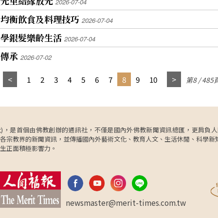
晴光里結緣放光
2026-07-04
齡均衡飲食及料理技巧
2026-07-04
共學銀髮樂齡生活
2026-07-04
仰傳承
2026-07-02
1
2
3
4
5
6
7
8
9
10
第8 / 485
ncy，簡稱人間社)，是首個由佛教創辦的通訊社，不僅是國內外佛教新聞資訊總匯，
各宗教界的新聞資訊，並傳播國內外藝術文化、教育人文、生活休閒、科學新
生正面積極影響力。
newsmaster@merit-times.com.tw