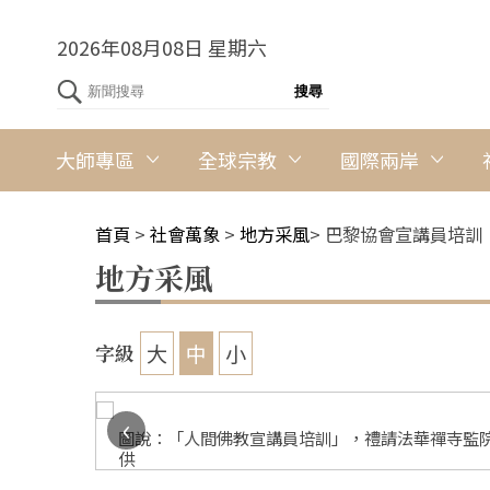
2026年08月08日 星期六
大師專區
全球宗教
國際兩岸
首頁
>
社會萬象
>
地方采風
>
巴黎協會宣講員培訓
地方采風
大
中
小
字級
‹
圖說：「人間佛教宣講員培訓」，禮請法華禪寺監院
供