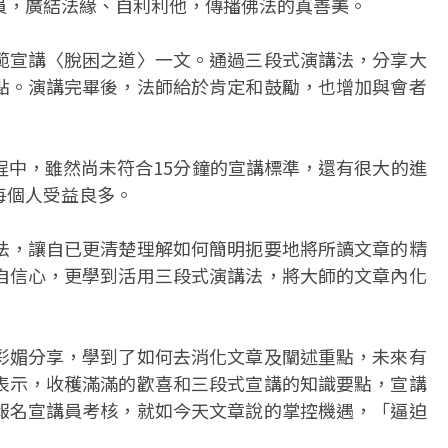
員，廣結法緣、自利利他，傳播佛法的真善美。
範宣講〈脫困之道〉一文。通過三段式演講法，分享大
點。演講完畢後，法師給於肯定和鼓勵，也增加與會者
程中，雖然尚未符合15分鐘的宣講標準，還有很大的進
每個人受益良多。
法，讓自已更清楚理解如何簡明扼要地將所讀文章的精
自信心，更學到活用三段式演講法，將大師的文章內化
彩媚分享，學到了如何去消化文章及闡述重點，未來有
表示，收穫滿滿的歡喜和三段式宣講的知識要點，宣講
報名宣講員考核，就如今天文章說的掌控機遇，「逼迫