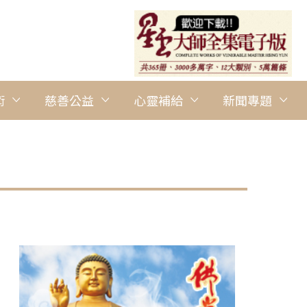
術
慈善公益
心靈補給
新聞專題
圖說：「陳澄波數位版畫展」10月7日於南華大學登場，使命副校