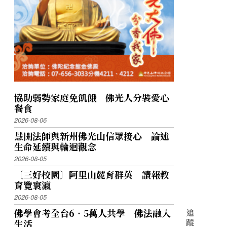
協助弱勢家庭免飢餓 佛光人分裝愛心
餐食
2026-08-06
慧開法師與新州佛光山信眾接心 論述
生命延續與輪迴觀念
2026-08-05
〔三好校園〕阿里山麓育群英 讀報教
育覽寰瀛
2026-08-05
佛學會考全台6‧5萬人共學 佛法融入
追
蹤
生活