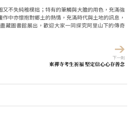
圖又不失純稚樸拙；特有的筆觸與大膽的用色，充滿強
畫作中亦懷抱對鄉土的熱情，充滿時代與土地的訊息，
盡藏圖書館展出，歡迎大家一同探究阿里山下的傳奇
下一則
東禪寺考生祈福 堅定信心心存善念