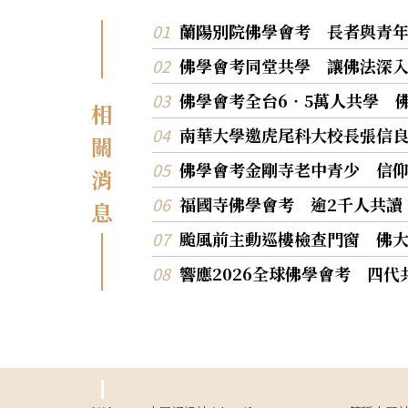
蘭陽別院佛學會考 長者與青
佛學會考同堂共學 讓佛法深
佛學會考全台6‧5萬人共學 
相
南華大學邀虎尾科大校長張信
關
佛學會考金剛寺老中青少 信
消
福國寺佛學會考 逾2千人共讀
息
颱風前主動巡樓檢查門窗 佛
響應2026全球佛學會考 四