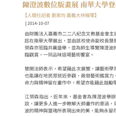
陳澄波數位版畫展 南華大學登
【人間社記者 劉家均 嘉義大林報導】
2014-10-07
由財團法人嘉義市二二八紀念文教基金會主辦
起在南華大學展出，並由該校使命副校長慧
榮森亦蒞臨共襄盛舉，並為師生導覽陳澄波的
臨觀賞，一同品味這場藝術饗宴。
慧開法師表示，希望藉此次展覽，讓藝術學
也能讓在地民眾就近參觀，啟發藝術鑑賞力
命力與精神留在畫作中，希望亦能藉此鼓勵
江榮森指出，近年來，基金會為陳澄波舉辦
說，讓更多人進一步瞭解大師畫作的意涵，
波的精神與靈魂所表現出來的美，能夠永留