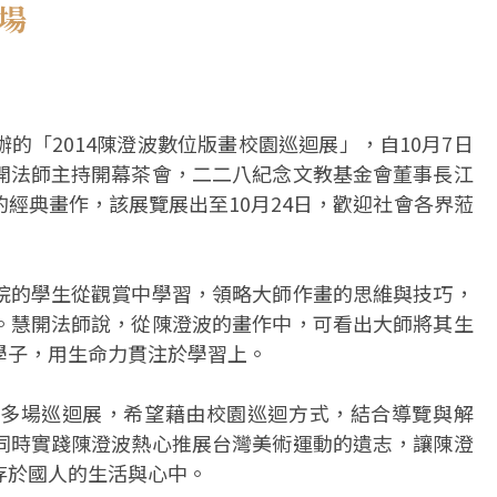
場
的「2014陳澄波數位版畫校園巡迴展」，自10月7日
開法師主持開幕茶會，二二八紀念文教基金會董事長江
經典畫作，該展覽展出至10月24日，歡迎社會各界蒞
院的學生從觀賞中學習，領略大師作畫的思維與技巧，
。慧開法師說，從陳澄波的畫作中，可看出大師將其生
學子，用生命力貫注於學習上。
多場巡迴展，希望藉由校園巡迴方式，結合導覽與解
同時實踐陳澄波熱心推展台灣美術運動的遺志，讓陳澄
存於國人的生活與心中。