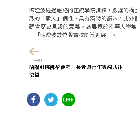
陳澄波經過嚴格的正統學院訓練，嚴謹的構
烈的「素人」個性，具有獨特的韻味。此外
蘊含歷史見證的意義。該展覽於南華大學無
─「陳澄波數位版畫校園巡迴展」。
上一則
蘭陽別院佛學會考 長者與青年雲端共沐
法益