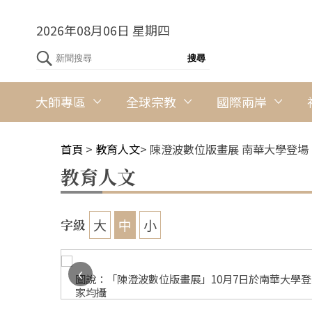
2026年08月06日 星期四
大師專區
全球宗教
國際兩岸
首頁
>
教育人文
>
陳澄波數位版畫展 南華大學登場
教育人文
大
中
小
字級
‹
澄波數位
圖說：「陳澄波數位版畫展」10月7日於南華大學
家均攝