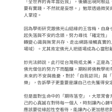
「全世界的青年靠近我」，後續出現阿根廷
要有實踐，不然就是妄想。」勉眾透過微笑
人掌控。
因為學術研究跟佛光山結緣的王雪梅，自身
起失落與不安的念頭，努力尋找「確定性」
轉變心識與無常共存、走出網路接觸真實的
場域）。尤其肯定佛光人把道場成為心靈慰
妙光法師說，此行從台灣飛抵北美，正是為
佛光僧信的努力下而醞釀，期盼將佛教學術
未來的不安與擔憂，對於「自我認同」與「
樂」，告訴學子更重要是讓自己也先獲得安
但是面對生命中的「期待落空」，大眾常會
己的心真誠在對待每一個人，時刻讓內心歸
應該要從緣起性空看待，能讓內心更加慈悲