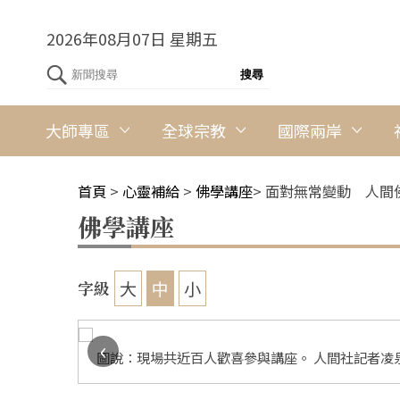
2026年08月07日 星期五
大師專區
全球宗教
國際兩岸
首頁
>
心靈補給
>
佛學講座
>
面對無常變動 人間
佛學講座
大
中
小
字級
‹
思考，面對
圖說：現場共近百人歡喜參與講座。 人間社記者凌