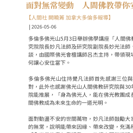
面對無常變動 人間佛教帶你
【人間社 闕曉菁 加拿大多倫多報導】
2026-05-06
多倫多佛光山5月3日舉辦佛學講座「人間
究院院長妙凡法師及研究院副院長妙光法師
談，由國際佛光會檀講師呂杰主持，帶領現
何讓心安住當下。
多倫多佛光山住持覺凡法師首先感謝三位與
對，此外也感謝佛光山人間佛教研究院與3
院能推展，「身為佛光人，能在佛光教團成
間佛教成為未來生命的一道光明。
面對動盪不安的世間萬物，妙凡法師鼓勵大
的無常，說明能帶來因緣、帶來改變，充滿