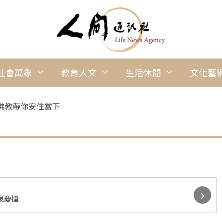
社會萬象
教育人文
生活休閒
文化藝
佛教帶你安住當下
›
泉慶攝