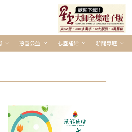
術
慈善公益
心靈補給
新聞專題
圖說：佛光人專注聆聽。 人間社記者Harry Ho攝