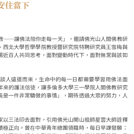
安住當下
佛教──讓佛法陪你走每一天」，邀請佛光山人間佛教研
、西北大學哲學學院教授暨研究院特聘研究員王雪梅與
場近百人共同思考，面對變動時代下，面對無常與該如
談人遠道而來，生命中的每一日都需要學習用佛法面
0年來的護法信徒，讓多倫多大學三一學院人間佛教研究
長是一件非常驕傲的事情」，期待透過大眾的努力，人
家以三法印去面對，引用佛光山開山祖師星雲大師詮釋
積極正向。曾在中華青年總團領職時，每日早課發願：