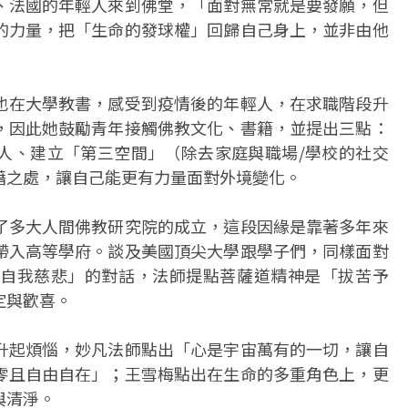
、法國的年輕人來到佛堂，「面對無常就是要發願，但
的力量，把「生命的發球權」回歸自己身上，並非由他
也在大學教書，感受到疫情後的年輕人，在求職階段升
，因此她鼓勵青年接觸佛教文化、書籍，並提出三點：
人、建立「第三空間」（除去家庭與職場/學校的社交
藉之處，讓自己能更有力量面對外境變化。
了多大人間佛教研究院的成立，這段因緣是靠著多年來
帶入高等學府。談及美國頂尖大學跟學子們，同樣面對
自我慈悲」的對話，法師提點菩薩道精神是「拔苦予
定與歡喜。
升起煩惱，妙凡法師點出「心是宇宙萬有的一切，讓自
零且自由自在」；王雪梅點出在生命的多重角色上，更
與清淨。