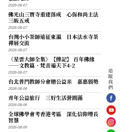
2026-08-07
佛光山三寶寺重建落成 心保和尚主法
三皈五戒
2026-08-07
台灣小小茶師遠征東瀛 日本法水寺茶
禪展交流
2026-08-07
《星雲大師全集》【傳記】 百年佛緣
──文教篇．梵音遍天下4-2
追
2026-08-07
蹤
台北普門教師分會贈公益米 嘉惠弱勢
我
們
2026-08-06
青年公益旅行 三好生活營圓滿
2026-08-06
全球佛學會考香港考區 深化信仰增長
智慧
2026-08-06