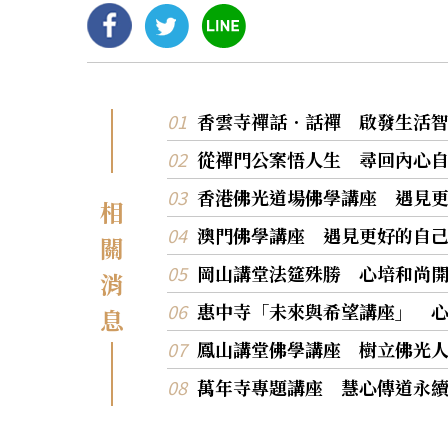
香雲寺禪話．話禪 啟發生活
從禪門公案悟人生 尋回內心
香港佛光道場佛學講座 遇見
相
澳門佛學講座 遇見更好的自
關
岡山講堂法筵殊勝 心培和尚
消
惠中寺「未來與希望講座」 
息
鳳山講堂佛學講座 樹立佛光
萬年寺專題講座 慧心傳道永