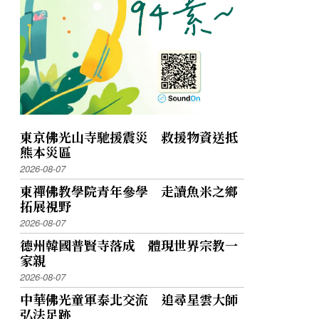
東京佛光山寺馳援震災 救援物資送抵
熊本災區
2026-08-07
東禪佛教學院青年參學 走讀魚米之鄉
拓展視野
2026-08-07
德州韓國普賢寺落成 體現世界宗教一
家親
2026-08-07
中華佛光童軍泰北交流 追尋星雲大師
弘法足跡