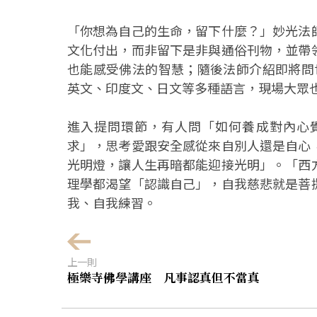
「你想為自己的生命，留下什麼？」妙光法
文化付出，而非留下是非與通俗刊物，並帶
也能感受佛法的智慧；隨後法師介紹即將問世的
英文、印度文、日文等多種語言，現場大眾
進入提問環節，有人問「如何養成對內心
求」，思考愛跟安全感從來自別人還是自心
光明燈，讓人生再暗都能迎接光明」。「西
理學都渴望「認識自己」，自我慈悲就是菩
我、自我練習。
上一則
極樂寺佛學講座 凡事認真但不當真