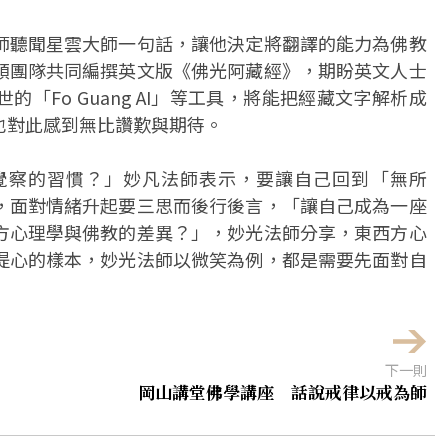
師聽聞星雲大師一句話，讓他決定將翻譯的能力為佛教
領團隊共同編撰英文版《佛光阿藏經》，期盼英文人士
「Fo Guang AI」等工具，將能把經藏文字解析成
也對此感到無比讚歎與期待。
覺察的習慣？」妙凡法師表示，要讓自己回到「無所
，面對情緒升起要三思而後行後言，「讓自己成為一座
方心理學與佛教的差異？」，妙光法師分享，東西方心
提心的樣本，妙光法師以微笑為例，都是需要先面對自
下一則
岡山講堂佛學講座 話說戒律以戒為師