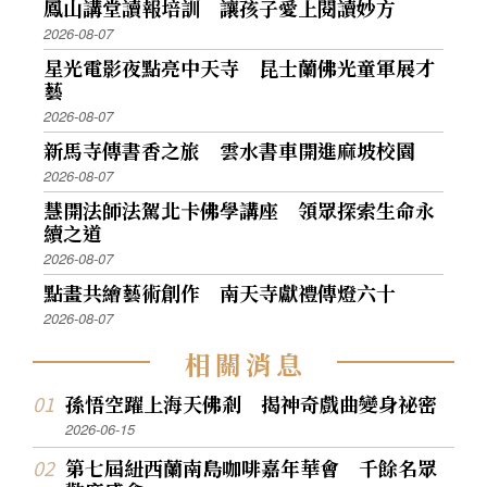
鳳山講堂讀報培訓 讓孩子愛上閱讀妙方
2026-08-07
星光電影夜點亮中天寺 昆士蘭佛光童軍展才
藝
2026-08-07
新馬寺傳書香之旅 雲水書車開進麻坡校園
2026-08-07
慧開法師法駕北卡佛學講座 領眾探索生命永
續之道
2026-08-07
點畫共繪藝術創作 南天寺獻禮傳燈六十
2026-08-07
相
關
消
息
孫悟空躍上海天佛剎 揭神奇戲曲變身祕密
2026-06-15
第七屆紐西蘭南島咖啡嘉年華會 千餘名眾