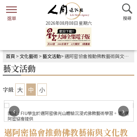
2026年08月08日 星期六
首頁
>
文化藝術
>
藝文活動
>
邁阿密協會推動佛教藝術與文化教育 FIU師生體驗敦煌美學
藝文活動
大
中
小
字級
‹
›
圖說：FIU學生於邁阿密佛光山體驗沉浸式佛教藝術學習。 圖/邁
阿密協會提供
邁阿密協會推動佛教藝術與文化教