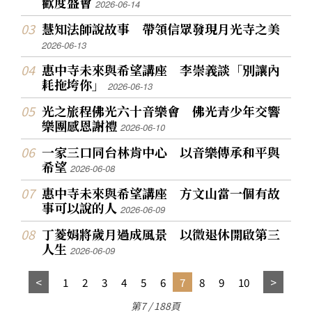
歡度盛會
2026-06-14
慧知法師說故事 帶領信眾發現月光寺之美
2026-06-13
惠中寺未來與希望講座 李崇義談「別讓內
耗拖垮你」
2026-06-13
光之旅程佛光六十音樂會 佛光青少年交響
樂團感恩謝禮
2026-06-10
一家三口同台林肯中心 以音樂傳承和平與
希望
2026-06-08
惠中寺未來與希望講座 方文山當一個有故
事可以說的人
2026-06-09
丁菱娟將歲月過成風景 以微退休開啟第三
人生
2026-06-09
1
2
3
4
5
6
7
8
9
10
第7 / 188頁