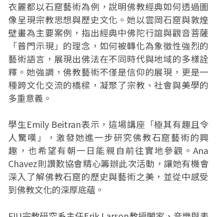
衣麗都以石窟藝術為例，說明佛教經典如何透過圖
像呈現宗教思想與歷史文化。她以雲岡石窟與敦煌
壁畫為主要案例，指出經典中佛陀行誼與觀音菩薩
「普門示現」的理念，如何被轉化為象徵性強烈的
藝術語言，展現出佛法在不同時代與地域的多樣詮
釋。她強調，佛教藝術不僅是信仰的展現，更是一
種跨文化交流的橋樑，凝聚了宗教、社會與美學的
多重意義。
學生Emily Beitran表示，這場講座「極其有趣且令
人驚嘆」，激發她進一步研究佛教石窟藝術的興
趣，也希望有朝一日能親自前往實地參觀。Ana
Chavez則讚歎協會精心籌辦此次活動，讓她有機會
深入了解佛教石窟的歷史與藝術之美，並從中感受
到佛教文化的深厚底蘊。
FIU宗教研究系主任Erik Larson教授闔家、音樂與表