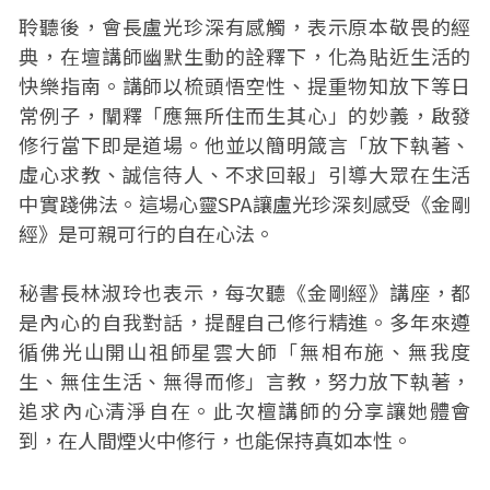
聆聽後，會長盧光珍深有感觸，表示原本敬畏的經
典，在壇講師幽默生動的詮釋下，化為貼近生活的
快樂指南。講師以梳頭悟空性、提重物知放下等日
常例子，闡釋「應無所住而生其心」的妙義，啟發
修行當下即是道場。他並以簡明箴言「放下執著、
虛心求教、誠信待人、不求回報」引導大眾在生活
中實踐佛法。這場心靈SPA讓盧光珍深刻感受《金剛
經》是可親可行的自在心法。
秘書長林淑玲也表示，每次聽《金剛經》講座，都
是內心的自我對話，提醒自己修行精進。多年來遵
循佛光山開山祖師星雲大師「無相布施、無我度
生、無住生活、無得而修」言教，努力放下執著，
追求內心清淨自在。此次檀講師的分享讓她體會
到，在人間煙火中修行，也能保持真如本性。