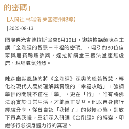
的密碼」
【人間社 林瑞儀 美國德州報導】
2025-08-13
國際佛光會達拉斯協會8月10日，邀請檀講師陳森主
講「金剛經的智慧－幸福的密碼」，吸引約80位信
眾與嘉賓踴躍參與，達拉斯講堂三樓法堂座無虛
席，現場氣氛熱烈。
陳森幽默風趣的將《金剛經》深奧的般若智慧，轉
化為現代人易於理解與實踐的「幸福攻略」，強調
學佛的關鍵不僅在「學」，更在「行」，唯有將佛
法落實於日常生活，才能真正受益。他以自身修行
經驗分享，從曾自認「我懂了」的傲慢心態，到放
下貢高我慢，重新深入研讀《金剛經》的轉變，印
證修行必須身體力行的真理。