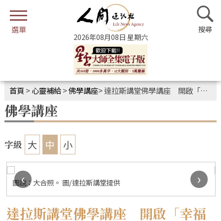
2026年08月08日 星期六
首頁
>
心靈補給
>
佛學講座
>
達拉斯講堂佛學講座 開啟「幸福的密碼」
佛學講座
大
中
小
字級
‹
›
圖說：大合照。 圖/達拉斯講堂提供
達拉斯講堂佛學講座 開啟「幸福