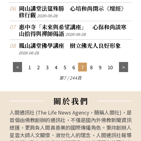
岡山講堂法筵殊勝 心培和尚開示《壇經》
修行觀
2026-06-28
惠中寺「未來與希望講座」 心保和尚談寒
山拾得與禪師偈語
2026-06-28
鳳山講堂佛學講座 樹立佛光人良好形象
2026-06-28
1
2
3
4
5
6
7
8
9
10
第7 / 244頁
關
於
我
們
人間通訊社 (The Life News Agency，簡稱人間社)，是
首個由佛教創辦的通訊社，不僅是國內外佛教新聞資訊
總匯，更肩負人間真善美的國際傳播角色。秉持創辦人
星雲大師人文關懷、淑世化人的理念，人間通訊社報導