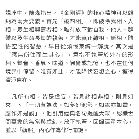
講座中，陳森指出，《金剛經》的核心精神可以歸
納為兩大要義。首先「破四相」，即破除我相、人
相、眾生相與壽者相。唯有放下對自我、他人、群
體以及生命長短的執著，才能真正離相、斷相，體
悟空性的智慧，早日從煩惱束縛中解脫。其次是
「應無所住而生其心」，意指不執著於外在的形
相、聲音、香氣、味道、觸覺或記憶，也不在任何
境界中停留。唯有如此，才能降伏妄想之心，獲得
清淨自在。
「凡所有相，皆是虛妄，若見諸相非相，則見如
來」、「一切有為法，如夢幻泡影，如露亦如電，
應作如是觀」，他引用經典名句提醒大眾，認識世
間萬象的無常與虛幻，放下執著，回歸清淨本心，
並以「觀照」內心作為修行關鍵。