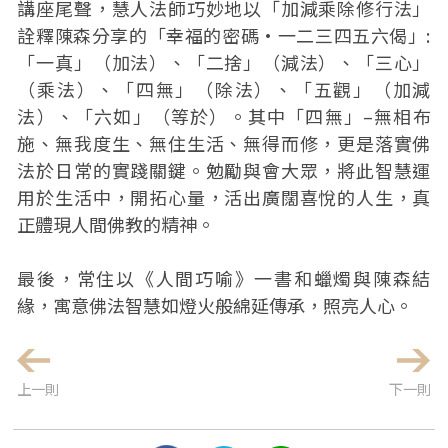
講座尾聲，慧人法師巧妙地以「加減乘除修行法」
詮釋陳森分享的「幸福的密碼•一二三四五六偈」:
「一真」（加法）、「二捨」（減法）、「三心」
（乘法）、「四無」（除法）、「五觀」（加減
法）、「六如」（等於）。其中「四無」–無相布
施、無我度生、無住生活、無得而修，更是落實佛
法於日常的實踐關鍵。勉勵與會大眾，將此智慧運
用於生活中，開拓心量，活出廣闊喜悅的人生，真
正體現人間佛教的精神。
最後，常住以《人間巧喻》一書和蠟燭與陳森結
緣，寓意佛法智慧如燈火般綿延傳承，照亮人心。
上一則
下一則