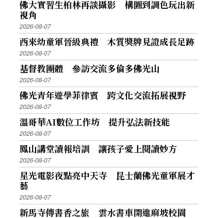
佛大實習生柏林再談攝影 構圖到調色玩出新
視角
2026-08-07
西來幼童軍晉級典禮 木質獎牌見證成長足跡
2026-08-07
基督教團體 參訪交流多倫多佛光山
2026-08-07
佛光青年遊學菲律賓 跨文化交流拓展視野
2026-08-07
溫哥華AI數位工作坊 提升弘法新技能
2026-08-07
鳳山講堂讀報培訓 讓孩子愛上閱讀妙方
2026-08-07
星光電影夜點亮中天寺 昆士蘭佛光童軍展才
藝
2026-08-07
新馬寺傳書香之旅 雲水書車開進麻坡校園