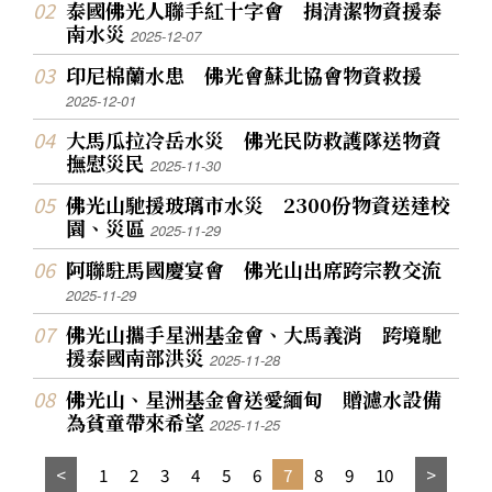
泰國佛光人聯手紅十字會 捐清潔物資援泰
南水災
2025-12-07
印尼棉蘭水患 佛光會蘇北協會物資救援
2025-12-01
大馬瓜拉冷岳水災 佛光民防救護隊送物資
撫慰災民
2025-11-30
佛光山馳援玻璃市水災 2300份物資送達校
園、災區
2025-11-29
阿聯駐馬國慶宴會 佛光山出席跨宗教交流
2025-11-29
佛光山攜手星洲基金會、大馬義消 跨境馳
援泰國南部洪災
2025-11-28
佛光山、星洲基金會送愛緬甸 贈濾水設備
為貧童帶來希望
2025-11-25
1
2
3
4
5
6
7
8
9
10