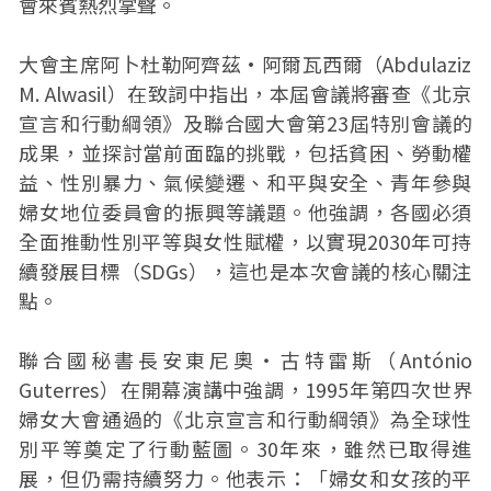
會來賓熱烈掌聲。
大會主席阿卜杜勒阿齊茲·阿爾瓦西爾（Abdulaziz
M. Alwasil）在致詞中指出，本屆會議將審查《北京
宣言和行動綱領》及聯合國大會第23屆特別會議的
成果，並探討當前面臨的挑戰，包括貧困、勞動權
益、性別暴力、氣候變遷、和平與安全、青年參與
婦女地位委員會的振興等議題。他強調，各國必須
全面推動性別平等與女性賦權，以實現2030年可持
續發展目標（SDGs），這也是本次會議的核心關注
點。
聯合國秘書長安東尼奧・古特雷斯（António
Guterres）在開幕演講中強調，1995年第四次世界
婦女大會通過的《北京宣言和行動綱領》為全球性
別平等奠定了行動藍圖。30年來，雖然已取得進
展，但仍需持續努力。他表示：「婦女和女孩的平