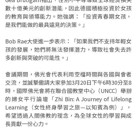
數十億美元的創新潛能，因此德國積極投資於女孩
的教育與領導能力。她強調：「投資青春期女孩，
是我們能做的最具遠見的決策。」
Bob Rae大使進一步表示：「如果我們不支持年輕女
孩的發展，她們將無法發揮潛力，導致社會失去許
多創新與突破的可能性。」
會議期間，佛光會代表利用空檔時間與各國與會者
交流，並誠摯邀請大家參加3月20日下午6時30分至8
時，國際佛光會將在聯合國教堂中心（UNCC）舉辦
的婦女平行論壇「Zhi Bin: A Journey of Lifelong
Learning（女性終身學習之旅—以知賓為例）」，
希望透過人間佛教的理念，為全球女性的學習與成
長貢獻一份心力。