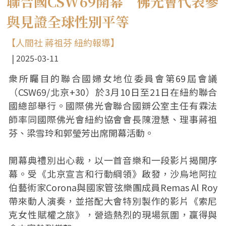
聯合國CSW69開幕 佛光會代表參
與見證全球性別平等
【人間社 蔣祖芬 紐約報導】
2025-03-11
衆所矚目的聯合國婦女地位委員會第69屆會議
（CSW69/北京+30）於3月10日至21日在紐約聯合
國總部舉行。國際佛光會聯合國辧公室主任有霖法
師率同國際佛光會紐約協會會長陳澄慧、理事蔣祖
芬、梁雪玲和郭瑩芳出席開幕活動。
開幕典禮別出心裁，以一首音樂和一段影片揭開序
幕。受《北京宣言和行動綱領》啟發，沙烏地阿拉
伯藝術家Corona與國家管弦樂團成員Remas Al Roy
帶來動人演奏，並搭配大會特別製作的影片《索尼
克女性賦權之旅》，營造熱烈的現場氛圍，贏得與