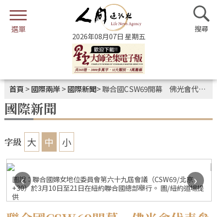
2026年08月07日 星期五
首頁
>
國際兩岸
>
國際新聞
>
聯合國CSW69開幕 佛光會代表參與見證全球性別平等
國際新聞
大
中
小
字級
‹
›
圖說：聯合國婦女地位委員會第六十九屆會議（CSW69/北京
+30）於3月10日至21日在紐約聯合國總部舉行。 圖/紐約道場提
供