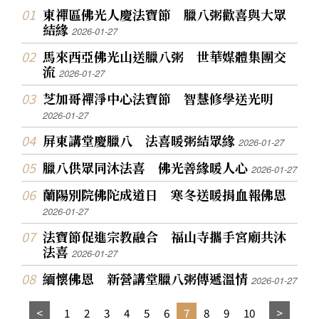
東禪區佛光人慶法寶節 臘八粥歡喜與大眾
結緣
2026-01-27
馬來西亞佛光山送臘八粥 世華媒體集團交
流
2026-01-27
芝加哥禪淨中心法寶節 智慧修學送光明
2026-01-27
屏東講堂慶臘八 法喜暖粥結眾緣
2026-01-27
臘八供眾同沐法喜 佛光善緣暖人心
2026-01-27
蘭陽別院佛陀成道日 寒冬送暖捐血報佛恩
2026-01-27
法寶節促進宗教融合 福山寺攜手宮廟共沐
法喜
2026-01-27
緬懷佛恩 新營講堂臘八粥傳遞溫情
2026-01-27
1
2
3
4
5
6
7
8
9
10