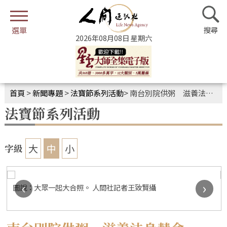
2026年08月08日 星期六
首頁
>
新聞專題
>
法寶節系列活動
>
南台別院供粥 滋養法身慧命
法寶節系列活動
大
中
小
字級
‹
›
圖說：大眾一起大合照。 人間社記者王致賢攝