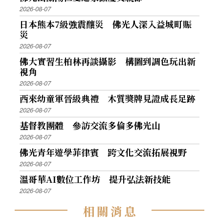
2026-08-07
日本熊本7級強震釀災 佛光人深入益城町賑
災
2026-08-07
佛大實習生柏林再談攝影 構圖到調色玩出新
視角
2026-08-07
西來幼童軍晉級典禮 木質獎牌見證成長足跡
2026-08-07
基督教團體 參訪交流多倫多佛光山
2026-08-07
佛光青年遊學菲律賓 跨文化交流拓展視野
2026-08-07
溫哥華AI數位工作坊 提升弘法新技能
2026-08-07
相
關
消
息