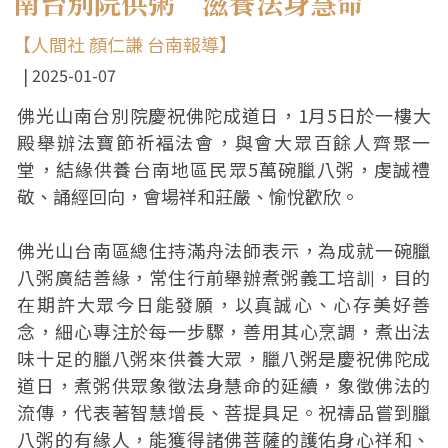
南台別院供粥 滋養法身慧命
【人間社 顏仁謙 台南報導】
2025-01-07
佛光山南台別院慶祝佛陀成道日，1月5日於一樓大
殿舉辦法寶節祈褔法會，與會大眾百餘人齊聚一
堂，結緣供養台南地區民眾5萬碗臘八粥，虔誠禮
敬、誦經回向，會場祥和莊嚴、愉悅歡欣。
佛光山台南區總住持滿舟法師表示，為成就一碗臘
八粥廣結善緣，常住行前舉辦煮粥義工培訓，目的
在期許大眾今日能發願，以真誠心、心存美好善
念，細心專注於每一步驟，善用其心烹調，煮出法
味十足的臘八粥來供養大眾，臘八粥是慶祝佛陀成
道日，煮粥供眾象徵法身慧命的延續，象徵佛法的
流傳，代表著智慧增長、菩提具足。祝禱品嘗到臘
八粥的有緣人，能獲得諸佛菩薩的護佑身心祥和、