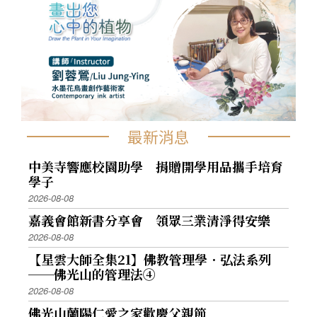
最新消息
中美寺響應校園助學 捐贈開學用品攜手培育
學子
2026-08-08
嘉義會館新書分享會 領眾三業清淨得安樂
2026-08-08
【星雲大師全集21】佛教管理學．弘法系列
──佛光山的管理法④
2026-08-08
佛光山蘭陽仁愛之家歡慶父親節