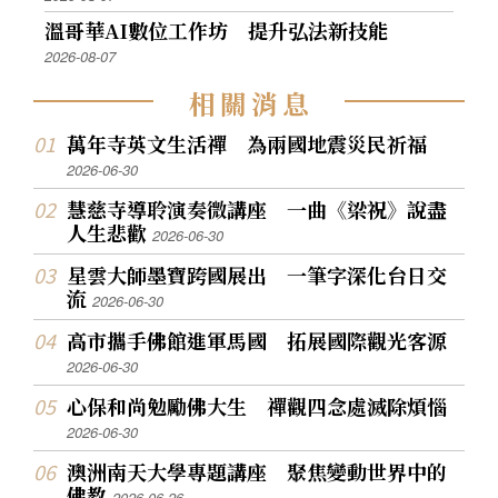
溫哥華AI數位工作坊 提升弘法新技能
2026-08-07
相
關
消
息
萬年寺英文生活禪 為兩國地震災民祈福
2026-06-30
慧慈寺導聆演奏微講座 一曲《梁祝》說盡
人生悲歡
2026-06-30
星雲大師墨寶跨國展出 一筆字深化台日交
流
2026-06-30
高市攜手佛館進軍馬國 拓展國際觀光客源
2026-06-30
心保和尚勉勵佛大生 禪觀四念處滅除煩惱
2026-06-30
澳洲南天大學專題講座 聚焦變動世界中的
佛教
2026-06-26