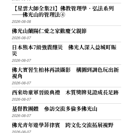
【星雲大師全集21】佛教管理學．弘法系列
──佛光山的管理法④
2026-08-08
佛光山蘭陽仁愛之家歡慶父親節
2026-08-07
日本熊本7級強震釀災 佛光人深入益城町賑
災
2026-08-07
佛大實習生柏林再談攝影 構圖到調色玩出新
視角
2026-08-07
西來幼童軍晉級典禮 木質獎牌見證成長足跡
2026-08-07
基督教團體 參訪交流多倫多佛光山
2026-08-07
佛光青年遊學菲律賓 跨文化交流拓展視野
2026-08-07