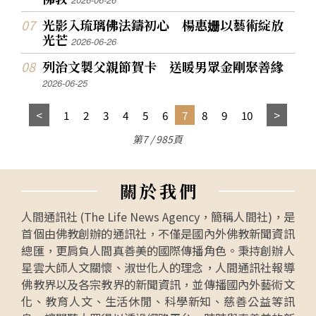
光影入琉璃佛法鑄初心 楊惠姗以藝術綻放
光芒
2026-06-26
列治文製父親節賀卡 送暖男眾金剛聚善緣
2026-06-25
1
2
3
4
5
6
7
8
9
10
第7 / 985頁
關
於
我
們
人間通訊社 (The Life News Agency，簡稱人間社)，是
首個由佛教創辦的通訊社，不僅是國內外佛教新聞資訊
總匯，更肩負人間真善美的國際傳播角色。秉持創辦人
星雲大師人文關懷、淑世化人的理念，人間通訊社報導
佛教界以及各宗教界的新聞資訊，並傳播國內外藝術文
化、教育人文、生活休閒、科學新知、慈善公益等訊