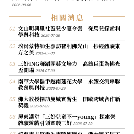
2026-08-06
相
關
消
息
文山明興里社區兒少夏令營 從馬兒探索科
學與科技
2026-07-29
埃爾蒙特師生參訪智利佛光山 抄經體驗東
方之美
2026-07-30
三好ING舞蹈團藝文培力 高雄巨蛋為佛光
盃開場
2026-07-30
南華大學攜手越南蓮花大學 永續交流串聯
教育與科技
2026-07-29
佛大教授探訪曼城實習生 開啟跨域合作新
契機
2026-07-29
屏東講堂「三好兒童不一young」探索營
體驗遊戲引領實踐三好
2026-07-29
培育寺志寫手為寺院留歷史 佛大第五屆工