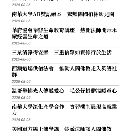
2026-08-06
南華大學AR雙語繪本 驚豔德國柏林幼兒園
2026-08-06
華府協會舉辦生命教育講座 慧開法師開示永
續經營生命之道
2026-08-06
三業清淨得安樂 三重信眾如實修行於生活
2026-08-06
西澳道場供僧法會 推動人間佛教走入英語社
群
2026-08-06
溫哥華佛光人傳遞愛心 毛公仔捐贈溫暖童心
2026-08-06
南華大學深化產學合作 實習機制展現高就業
力
2026-08-06
美國軍方線上佛學課 妙藏法師談人間佛教