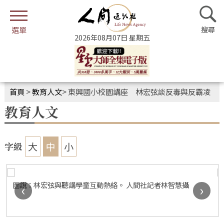
2026年08月07日 星期五
首頁
>
教育人文
>
東興國小校園講座 林宏弦談反毒與反霸凌
教育人文
大
中
小
字級
圖說：林宏弦與聽講學童互動熱絡。 人間社記者林智慧攝
‹
›
人