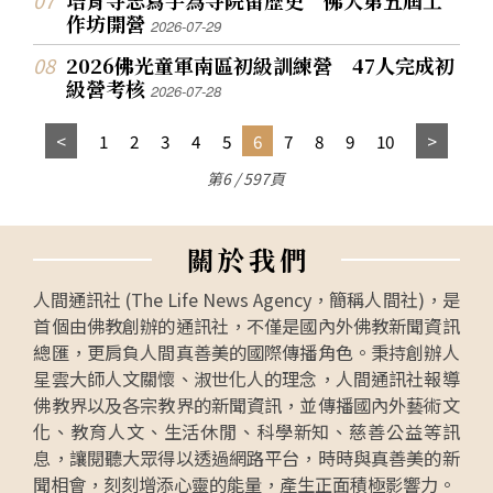
作坊開營
2026-07-29
2026佛光童軍南區初級訓練營 47人完成初
級營考核
2026-07-28
1
2
3
4
5
6
7
8
9
10
第6 / 597頁
關
於
我
們
人間通訊社 (The Life News Agency，簡稱人間社)，是
首個由佛教創辦的通訊社，不僅是國內外佛教新聞資訊
總匯，更肩負人間真善美的國際傳播角色。秉持創辦人
星雲大師人文關懷、淑世化人的理念，人間通訊社報導
佛教界以及各宗教界的新聞資訊，並傳播國內外藝術文
化、教育人文、生活休閒、科學新知、慈善公益等訊
息，讓閱聽大眾得以透過網路平台，時時與真善美的新
聞相會，刻刻增添心靈的能量，產生正面積極影響力。