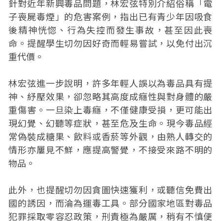
針對近年新興毒品問題，林宏弦特別介紹俗稱「電
子喪屍毒煙」的危害案例，指出已有青少年因吸食
後精神恍惚、行為失控而發生事故，甚至因此喪
命。提醒學生切勿因好奇而輕易嘗試，以免付出沉
重代價。
林宏弦進一步說明，許多年輕人誤以為毒品具有提
神、紓壓效果，卻忽略其高度成癮性與對身體的嚴
重傷害。一旦染上毒癮，不僅健康受損，更可能出
現幻覺、幻聽等症狀，甚至危及生命。現今毒品經
常偽裝成糖果、飲料或香菸等外觀，由熟人轉交的
情形亦屢見不鮮，應提高警覺，不接受來路不明的
物品。
此外，也提醒切勿因貪圖快速獲利，或聽信免費出
國的誘因，而淪為運毒工具。部分國家地區對毒品
犯罪採取零容忍政策，刑責極為嚴厲，稍有不慎便