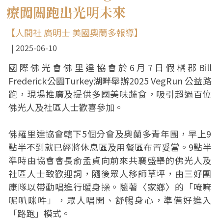
療闖關跑出光明未來
【人間社 廣明士 美國奧蘭多報導】
2025-06-10
國際佛光會佛里達協會於6月7日假橘郡Bill
Frederick公園Turkey湖畔舉辦2025 VegRun 公益路
跑，現場推廣及提供多國美味蔬食，吸引超過百位
佛光人及社區人士歡喜參加。
佛羅里達協會轄下5個分會及奧蘭多青年團，早上9
點半不到就已經將休息區及用餐區布置妥當。9點半
準時由協會會長俞孟貞向前來共襄盛舉的佛光人及
社區人士致歡迎詞，隨後眾人移師草坪，由三好團
康隊以帶動唱進行暖身操。隨著〈家鄉〉的「唵嘛
呢叭咪吽」，眾人唱開、舒𣈱身心，準備好進入
「路跑」模式。