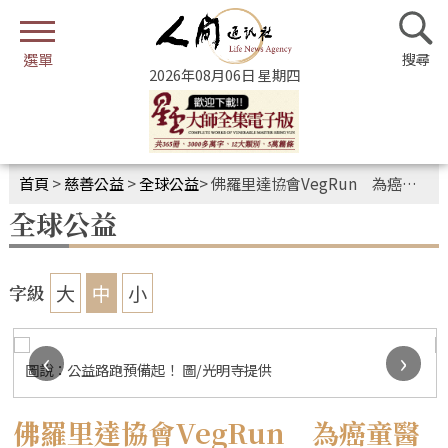
2026年08月06日 星期四
首頁
>
慈善公益
>
全球公益
>
佛羅里達協會VegRun 為癌童醫療闖關跑出光明未來
全球公益
大
中
小
字級
‹
›
圖說：公益路跑預備起！ 圖/光明寺提供
佛羅里達協會VegRun 為癌童醫