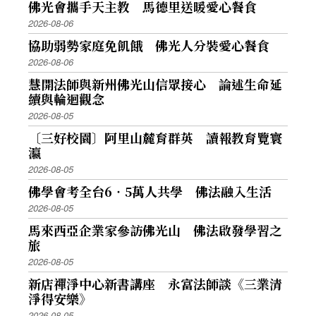
佛光會攜手天主教 馬德里送暖愛心餐食
2026-08-06
協助弱勢家庭免飢餓 佛光人分裝愛心餐食
2026-08-06
慧開法師與新州佛光山信眾接心 論述生命延
續與輪迴觀念
2026-08-05
〔三好校園〕阿里山麓育群英 讀報教育覽寰
瀛
2026-08-05
佛學會考全台6‧5萬人共學 佛法融入生活
2026-08-05
馬來西亞企業家參訪佛光山 佛法啟發學習之
旅
2026-08-05
新店禪淨中心新書講座 永富法師談《三業清
淨得安樂》
2026-08-05