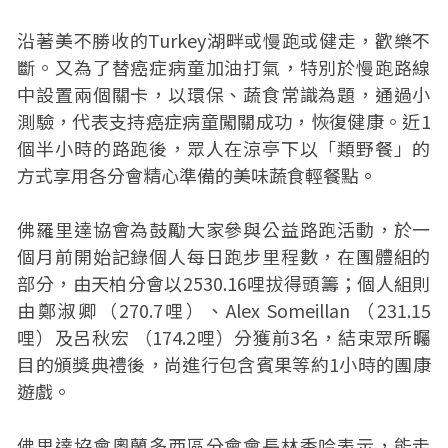
沿著美不勝收的Turkey湖畔或慢跑或健走，歡樂不
斷。又為了替癌症病童加油打氣，特別於慢跑路線
中設置兩個關卡，以環保、蔬食常識為題，通過小
測驗，代表支持癌症病童闖關成功，恢復健康。近1
個半小時的路跑後，眾人在涼亭下以「類野餐」的
方式享用各分會精心準備的美味蔬食輕餐點。
佛羅里達協會為鼓勵大家參與公益路跑活動，於一
個月前開始記錄個人每日跑步里程數，在團體組的
部分，由天柏分會以2530.16哩拔得頭籌；個人組則
由鄭淑卿（270.7哩）、Alex Someillan （231.15
哩）及呂秋宏 （174.2哩）分獲前3名，結束眾所矚
目的頒獎典禮後，尚進行包含賓果等約1小時的團康
遊戲。
佛里達協會奧蘭多西區分會會長林香吟表示，能走