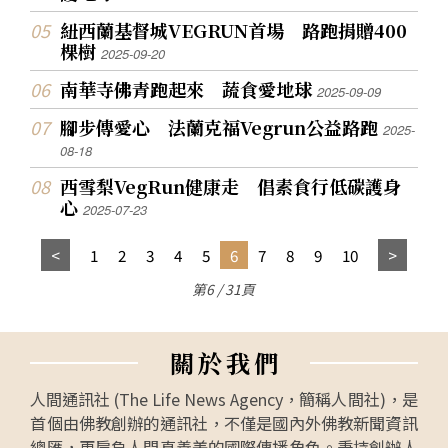
紐西蘭基督城VEGRUN首場 路跑捐贈400
棵樹
2025-09-20
南華寺佛青跑起來 蔬食愛地球
2025-09-09
腳步傳愛心 法蘭克福Vegrun公益路跑
2025-
08-18
西雪梨VegRun健康走 倡素食行低碳護身
心
2025-07-23
1
2
3
4
5
6
7
8
9
10
第6 / 31頁
關
於
我
們
人間通訊社 (The Life News Agency，簡稱人間社)，是
首個由佛教創辦的通訊社，不僅是國內外佛教新聞資訊
總匯，更肩負人間真善美的國際傳播角色。秉持創辦人