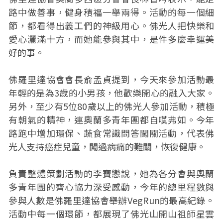
路中做善事，健身積福一舉兩得。活動的每一個細
節，都看得出義工們的神級用心。佛光人把快樂和
愛心灑滿十方，而她能參與其中，是件多麼幸運美
好的事。
佛羅里達協會會長俞孟貞提到，今天來參加活動最
年輕的是為3歲的小男孩，他歡樂開心的融入大家。
另外，至少有5位80歲以上的佛光人參加活動，積極
有朝氣的精神，連奧蘭多青年團都自嘆弗如。今年
路跑中增加環保、蔬食常識問答闖關活動，代表佛
光人支持癌症兒童，闖過病痛的難關，恢復健康。
負責整體策劃活動的李寶戀說，她為各分會與奧蘭
多青年團的齊心協力深受感動，今年的總里程數與
參與人數是佛羅里達協會舉辦VegRun的最高紀錄。
活動中每一個環節，都展現了佛光山開山祖師星雲