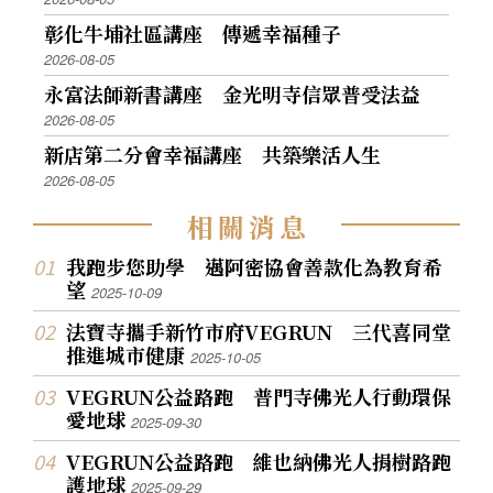
彰化牛埔社區講座 傳遞幸福種子
2026-08-05
永富法師新書講座 金光明寺信眾普受法益
2026-08-05
新店第二分會幸福講座 共築樂活人生
2026-08-05
相
關
消
息
我跑步您助學 邁阿密協會善款化為教育希
望
2025-10-09
法寶寺攜手新竹市府VEGRUN 三代喜同堂
推進城市健康
2025-10-05
VEGRUN公益路跑 普門寺佛光人行動環保
愛地球
2025-09-30
VEGRUN公益路跑 維也納佛光人捐樹路跑
護地球
2025-09-29