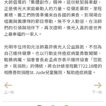
大師倡導的「集體創作」精神，這份默契與奉獻，
正是佛光大家庭最動人的力量。從健走募款、里程
累積、義工們熱情準備來自各國的美食，到現場合
唱團與團康隊的節目帶動，無不令人動容，在法師
們的引領與陪伴下，再次證明，佛光人真的是世界
上最幸福的一家人。
光明寺住持如元法師嘉許佛光人公益路跑，不但為
自己維持健康，也以行動支持癌症病童勇敢闖關、
戰勝病魔。協會會長俞孟貞亦表示維持協會「您跑
步，我捐款」的傳統，將合計總里程數7722.18哩的
相應善款捐贈St. Jude兒童醫院，幫助癌症病童。
上一則
下一則