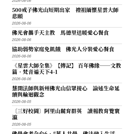
2026-08-06
500戒子佛光山短期出家 禮祖緬懷星雲大師
悲願
2026-08-06
佛光會攜手天主教 馬德里送暖愛心餐食
2026-08-06
協助弱勢家庭免飢餓 佛光人分裝愛心餐食
2026-08-06
《星雲大師全集》【傳記】 百年佛緣──文教
篇．梵音遍天下4-1
2026-08-06
慧開法師與新州佛光山信眾接心 論述生命延
續與輪迴觀念
2026-08-05
〔三好校園〕阿里山麓育群英 讀報教育覽寰
瀛
2026-08-05
佛學會考全台6‧5萬人共學 佛法融入生活