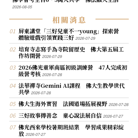
2026-08-05
相
關
消
息
屏東講堂「三好兒童不一young」探索營
體驗遊戲引領實踐三好
2026-07-29
培育寺志寫手為寺院留歷史 佛大第五屆工
作坊開營
2026-07-29
2026佛光童軍南區初級訓練營 47人完成初
級營考核
2026-07-28
法華禪寺Gemini AI課程 佛大生教學世代
共學
2026-07-28
佛大生海外實習 法國道場拓展視野
2026-07-28
三好故事傳善念 童心說法展自信
2026-07-27
佛光西來學校暑期班結業 學習成果精彩綻
放
2026-07-27