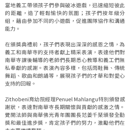
當地義工帶領孩子們參與破冰遊戲，迅速縮短彼此
的距離，造了輕鬆愉快的氛圍；孩子們按年級分
組，藉由參加不同的小遊戲，促進團隊協作和溝通
能力。
在頒獎典禮前，孩子們表現出深深的感恩之情，為
義工和南華寺的支持者獻上精采表演，表達他們對
南華寺課後輔導的老師們長期悉心教導和義工們無
私奉獻的感謝。表演內容多樣，包括雨鞋舞、傳統
舞蹈、歌曲和朗誦等，展現孩子們的才華和對愛心
支持的回報。
Zithobeni育幼院經理Penuel Mahlangu特別頒發感
謝狀，表達對南華寺長期關懷與貢獻的感激之情。
覺開法師與南華佛光青年團團長范姜千琹頒發全勤
獎和最佳進步獎，肯定孩子們的努力，激勵他們在