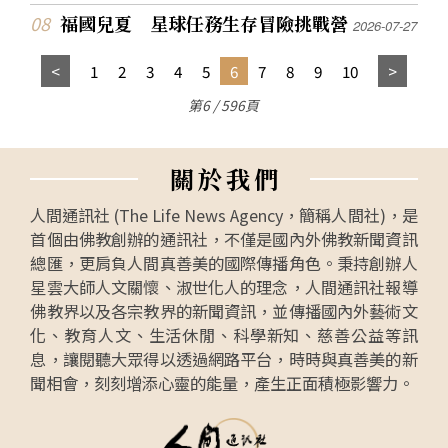
福國兒夏 星球任務生存冒險挑戰營
2026-07-27
1
2
3
4
5
6
7
8
9
10
第6 / 596頁
關
於
我
們
人間通訊社 (The Life News Agency，簡稱人間社)，是
首個由佛教創辦的通訊社，不僅是國內外佛教新聞資訊
總匯，更肩負人間真善美的國際傳播角色。秉持創辦人
星雲大師人文關懷、淑世化人的理念，人間通訊社報導
佛教界以及各宗教界的新聞資訊，並傳播國內外藝術文
化、教育人文、生活休閒、科學新知、慈善公益等訊
息，讓閱聽大眾得以透過網路平台，時時與真善美的新
聞相會，刻刻增添心靈的能量，產生正面積極影響力。