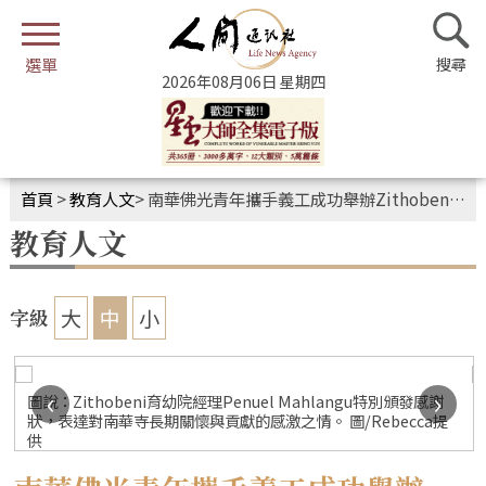
2026年08月06日 星期四
首頁
>
教育人文
>
南華佛光青年攜手義工成功舉辦Zithobeni和Rethabiseng育兒院半日營活動
教育人文
大
中
小
字級
‹
›
圖說：Zithobeni育幼院經理Penuel Mahlangu特別頒發感謝
狀，表達對南華寺長期關懷與貢獻的感激之情。 圖/Rebecca提
供