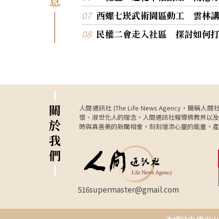
息
西螺七崁武術園區動工 雲林
民權二會走入社區 探討如何
關
人間通訊社 (The Life News Age
懷、淑世化人的理念，人間通訊社報導佛教界以及
於
時與真善美的新聞相會，刻刻增添心靈的能量，產
我
們
516supermaster@gmail.com
本網站由 佛光山資訊