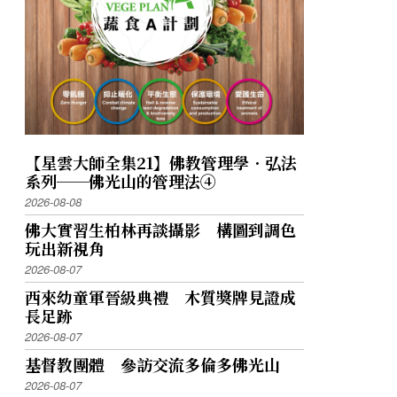
【星雲大師全集21】佛教管理學．弘法
系列──佛光山的管理法④
2026-08-08
佛大實習生柏林再談攝影 構圖到調色
玩出新視角
2026-08-07
西來幼童軍晉級典禮 木質獎牌見證成
長足跡
2026-08-07
基督教團體 參訪交流多倫多佛光山
2026-08-07