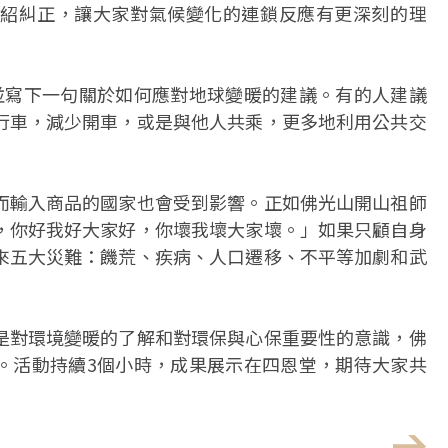
紹糾正，讓大家對氣候變化的連鎖反應有更深刻的理
得，並寫下一句關於如何應對地球變暖的建議。有的人建議
行車，減少開車，或是與他人共乘，更多地利用公共交
而輸入商品的國家也會受到影響。正如佛光山開山祖師
，你好我好大家好，你壞我壞大家壞。」如果只顧自身
來五大災難：饑荒、疾病、人口遷移、不平等加劇和武
是對環境變暖的了解和對環保與心保重要性的意識，佛
。活動持續3個小時，成果展示在四恩堂，期待大家共