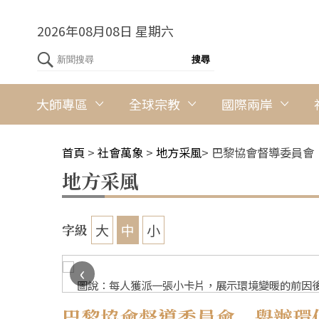
2026年08月08日 星期六
大師專區
全球宗教
國際兩岸
首頁
>
社會萬象
>
地方采風
>
巴黎協會督導委員會
地方采風
大
中
小
字級
‹
圖說：每人獲派一張小卡片，展示環境變暖的前因後
巴黎協會督導委員會 舉辦環