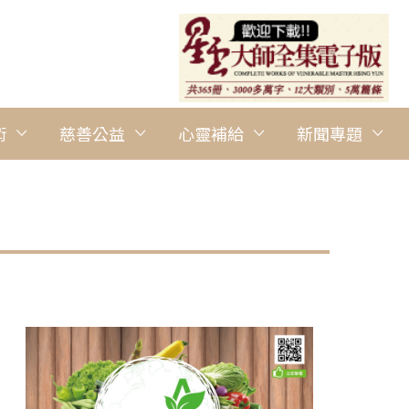
術
慈善公益
心靈補給
新聞專題
圖說：Evelyne為大家解說氣候變化的連鎖反應。 圖/國際佛光會