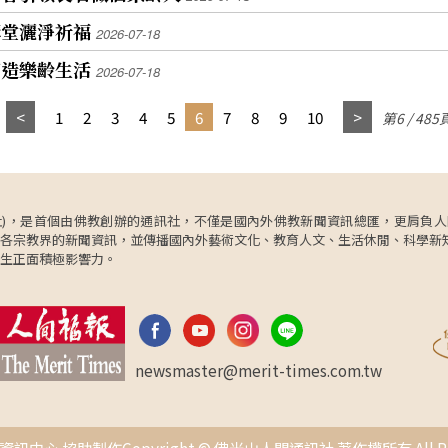
講堂灑淨祈福
2026-07-18
打造樂齡生活
2026-07-18
1
2
3
4
5
6
7
8
9
10
第6 / 485
ncy，簡稱人間社)，是首個由佛教創辦的通訊社，不僅是國內外佛教新聞資訊總匯，
各宗教界的新聞資訊，並傳播國內外藝術文化、教育人文、生活休閒、科學新
生正面積極影響力。
newsmaster@merit-times.com.tw
中心 協助製作Copyright © 佛光山人間通訊社 著作權所有 All Right