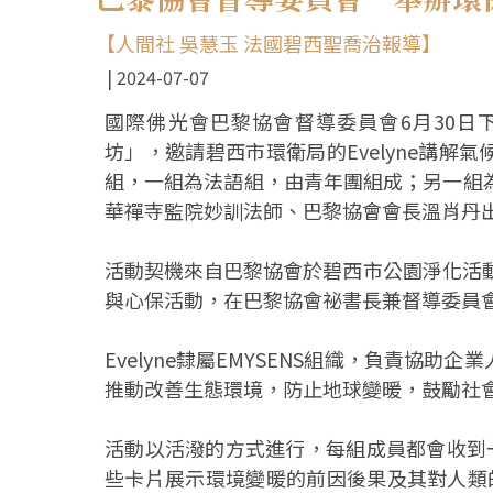
【人間社 吳慧玉 法國碧西聖喬治報導】
2024-07-07
國際佛光會巴黎協會督導委員會6月30日
坊」，邀請碧西市環衛局的Evelyne講
組，一組為法語組，由青年團組成；另一組
華禪寺監院妙訓法師、巴黎協會會長溫肖丹
活動契機來自巴黎協會於碧西市公園淨化活動，與
與心保活動，在巴黎協會祕書長兼督導委員
Evelyne隸屬EMYSENS組織，負責協
推動改善生態環境，防止地球變暖，鼓勵社
活動以活潑的方式進行，每組成員都會收到
些卡片展示環境變暖的前因後果及其對人類的