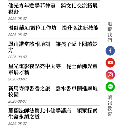
佛光青年遊學菲律賓 跨文化交流拓展
視野
2026-08-07
追
溫哥華AI數位工作坊 提升弘法新技能
蹤
我
2026-08-07
們
鳳山講堂讀報培訓 讓孩子愛上閱讀妙
方
2026-08-07
星光電影夜點亮中天寺 昆士蘭佛光童
軍展才藝
2026-08-07
新馬寺傳書香之旅 雲水書車開進麻坡
校園
讀
2026-08-07
報
教
慧開法師法駕北卡佛學講座 領眾探索
育
生命永續之道
2026-08-07