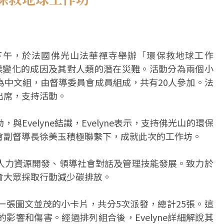
下午，於法國佛光山法華禪寺舉辦「環保救地球工作
解氣候變化的成因及其對人類的潛在災難。活動分為兩個小
為中文組，由督導委員會成員組成，共有20人參加。法
出席，支持活動。
Evelyne結識，Evelyne表示，支持佛光山的環保
會副督導長徐美玉積極聯繫下，成就此次的工作坊。
助企業人力資源開發、領導社會對話及管理技能發展。致力於
會大眾採取行動減少碳排放。
一張圖文並茂的小卡片，共分5次派發，總計25張。這
影響和傷害。經過排列組合後，Evelyne詳細解說其