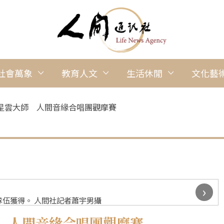
社會萬象
教育人文
生活休閒
文化藝
星雲大師 人間音緣合唱團觀摩賽
›
伍獲得。 人間社記者蕭宇男攝
 人間音緣合唱團觀摩賽