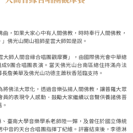
佛曲，如果大家心中有人間佛教，時時奉行人間佛教，
。」佛光山開山祖師星雲大師如是說。
星雲大師人間音緣合唱團觀摩賽」，由國際佛光會中華總
組成9團合唱團表演。當天佛光山台南區總住持滿舟法
導長詹美華及佛光山功德主蕭秋香蒞臨支持。
為將佛法大眾化，透過音樂弘揚人間佛教，讓普羅大眾
會員的表現令人感動．鼓勵大家繼續以音聲供養諸佛菩
落。
淋、臺南大學音樂學系老師陸一嬋，及曾任於國立傳統
男中音的天台合唱團指揮丁紀維。評審結束後，李德淋