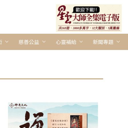
術
慈善公益
心靈補給
新聞專題
圖說：「緬懷星雲大師人間音緣合唱團觀摩賽」，佛光山台南區總