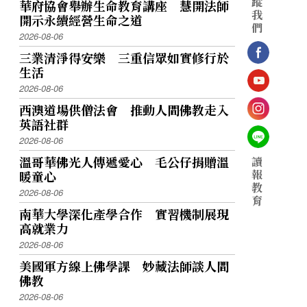
蹤
華府協會舉辦生命教育講座 慧開法師
我
開示永續經營生命之道
們
2026-08-06
三業清淨得安樂 三重信眾如實修行於
生活
2026-08-06
西澳道場供僧法會 推動人間佛教走入
英語社群
2026-08-06
溫哥華佛光人傳遞愛心 毛公仔捐贈溫
讀
報
暖童心
教
2026-08-06
育
南華大學深化產學合作 實習機制展現
高就業力
2026-08-06
美國軍方線上佛學課 妙藏法師談人間
佛教
2026-08-06