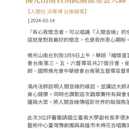
【人間社 洪專博 台南報導】
2024-03-14
「有心我懷念者，可以唱誦『人間音緣』的
這就是對我最好的懷念，也是我所衷心期盼
佛光山南台別院3月9日上午，舉辦「緬懷
會台南第三、五、六督導區共27個分會，
師、國際佛光會中華總會台南第五督導區督
滿舟法師說明人間音緣的緣起，並講述大師
身心健康。同時也讚歎這次觀摩賽所有與會
薩與大眾，將人間音緣傳唱到世界的每個角
此次3位評審邀請國立臺南大學副校長李德
藝術中心臺灣豫劇團與高雄市木棉花合唱團