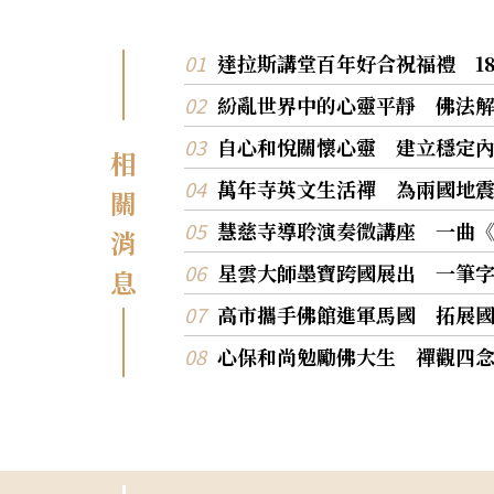
達拉斯講堂百年好合祝福禮 1
紛亂世界中的心靈平靜 佛法
自心和悅關懷心靈 建立穩定
相
萬年寺英文生活禪 為兩國地
關
慧慈寺導聆演奏微講座 一曲
消
星雲大師墨寶跨國展出 一筆
息
高市攜手佛館進軍馬國 拓展
心保和尚勉勵佛大生 禪觀四