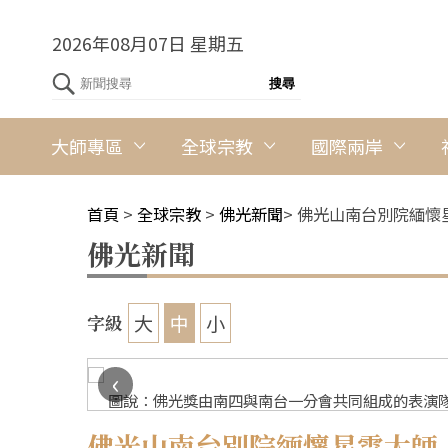
2026年08月07日 星期五
大師專區
全球宗教
國際兩岸
首頁
>
全球宗教
>
佛光新聞
>
佛光山南台別院緬懷
佛光新聞
大
中
小
字級
‹
圖說：佛光獎由南四與南台一分會共同組成的表演隊
佛光山南台別院緬懷星雲大師