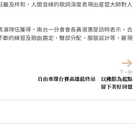
莊嚴及祥和，人間音緣的歌詞深度表現出星雲大師對人
表演隊伍獲得，南台一分會會長黃淑惠受訪時表示，合
不斷的練習及歌曲選定、聲部分配、服裝設計等，展現
下一則
自由車環台賽高雄最終站 以佛館為起點
留下美好回憶