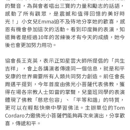
的聲音，為與會者唱出三寶的力量和勵志的話語，
感動了所有觀眾，是震撼和值得回憶的美好時
光！」小女兒Emma迫不及待地分享她的歡喜，感
恩有機會參加這次的活動。看到印度舞的表演，知
道舞者是經過10年的苦練後才有今天的成績，她今
後也會更加努力用功。
協會長王克英，表示正如星雲大師所提倡的「共生
吉祥」，會上各講演者傳達同一個信息，就是和平
安康的世界需要所有人類共同努力創造。前任會長
周邁平提到，今年首度由佛光小菩薩代表佛教，獲
得在場各宗教人士如雷的掌聲，兒童班同學的表演
體現了佛教「慈悲包容」、「平等和諧」的特質，
更可以在輕鬆快樂中學習佛法。主辦單位的Tom
Cordaro力邀佛光小菩薩們能夠再次來演出，分享歡
喜，傳遞和平。