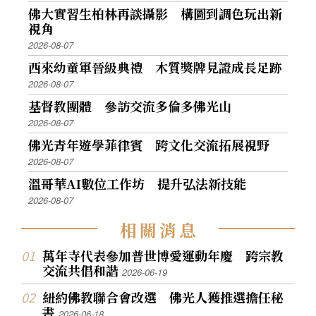
佛大實習生柏林再談攝影 構圖到調色玩出新
視角
2026-08-07
西來幼童軍晉級典禮 木質獎牌見證成長足跡
2026-08-07
基督教團體 參訪交流多倫多佛光山
2026-08-07
佛光青年遊學菲律賓 跨文化交流拓展視野
2026-08-07
溫哥華AI數位工作坊 提升弘法新技能
2026-08-07
相
關
消
息
萬年寺代表參加普世博愛運動年慶 跨宗教
交流共倡和諧
2026-06-19
紐約佛教聯合會改選 佛光人獲推選擔任秘
書
2026-06-18