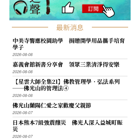
最新消息
中美寺響應校園助學 捐贈開學用品攜手培育
學子
2026-08-08
嘉義會館新書分享會 領眾三業清淨得安樂
2026-08-08
【星雲大師全集21】佛教管理學．弘法系列
──佛光山的管理法④
2026-08-08
佛光山蘭陽仁愛之家歡慶父親節
2026-08-07
日本熊本7級強震釀災 佛光人深入益城町賑
災
2026-08-07