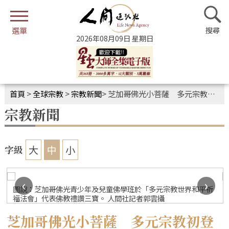
2026年08月09日 星期日
首頁
>
全球宗教
>
宗教新聞
>
芝加哥佛光小菩薩 多元宗教初登場信仰傳承遍十方
宗教新聞
大
中
小
字級
‹
›
圖說：芝加哥佛光青少年及兒童佛學班於「多元宗教世界和平祈
福法會」代表佛教禮讚三寶。 人間社記者郭雲攝
芝加哥佛光小菩薩 多元宗教初登