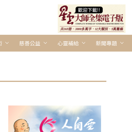
術
慈善公益
心靈補給
新聞專題
圖說：《星雲大師人間佛教傳燈錄》英譯版第一、二冊於2026年6月
圖/財團法人佛光山人間佛教研究院提供