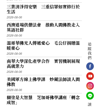
三業清淨得安樂 三重信眾如實修行於
生活
2026-08-06
西澳道場供僧法會 推動人間佛教走入
英語社群
2026-08-06
溫哥華佛光人傳遞愛心 毛公仔捐贈溫
追
暖童心
蹤
我
2026-08-06
們
南華大學深化產學合作 實習機制展現
高就業力
2026-08-06
美國軍方線上佛學課 妙藏法師談人間
佛教
2026-08-06
糊塗是大智慧 芝加哥佛學講座「轉念
成智」
讀