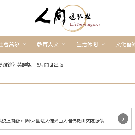
社會萬象
教育人文
生活休閒
文化藝
傳燈錄》英譯版 6月問世出版
›
線上閱讀。 圖/財團法人佛光山人間佛教研究院提供