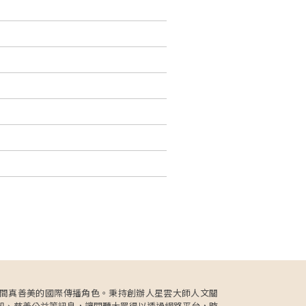
更肩負人間真善美的國際傳播角色。秉持創辦人星雲大師人文關
知、慈善公益等訊息，讓閱聽大眾得以透過網路平台，時