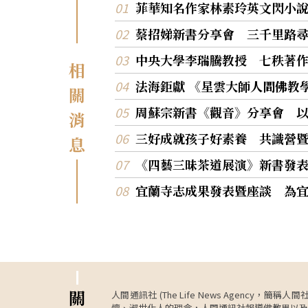
菲華知名作家林素玲英文閃小
蔡招娣新書分享會 三千里路
中央大學李瑞騰教授 七秩著
相
法海鉅獻 《星雲大師人間佛教
關
周蘇宗新書《觀音》分享會 
消
三好成就孩子好素養 共識營
息
《四藝三昧茶道展演》新書發
宜蘭寺志成果發表暨座談 為
關
人間通訊社 (The Life News Age
懷、淑世化人的理念，人間通訊社報導佛教界以及