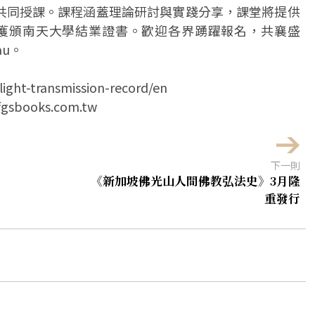
共同授課。課程涵蓋理論研討與實踐分享，課堂將提供
者將獲頒南天大學結業證書。歡迎各界踴躍報名，共襄盛
au。
ght-transmission-record/en
books.com.tw
下一則
《新加坡佛光山人間佛教弘法史》3月隆
重發行