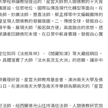
大學程恭讓教授提出的「星雲大師對人間佛教的十大貢
團建設、信眾地位、國際弘傳及現代化轉型等面向。在
法師、妙廣法師、慧喜法師、蔡孟樺等中文編輯團隊的
整呈現人間佛教的發展版圖。二、傳燈全球，發掘自心
得平衡，展現大師「般若與方便」高度融合的思想。透
球讀者回歸佛陀本懷，在日常中躬身實踐，發掘自心寶
定位如同《法苑珠林》、《閱藏知津》等大藏經綱目，
，具體落實了大師「法水長流五大洲」的悲願，讓非中
耕義理研習，星雲大師教育基金會、澳洲南天大學及佛
至21日，在澳洲南天大學及南天寺舉辦為期兩天的「星雲
可法師、紐西蘭佛光山住持滿信法師、人間佛教研究院