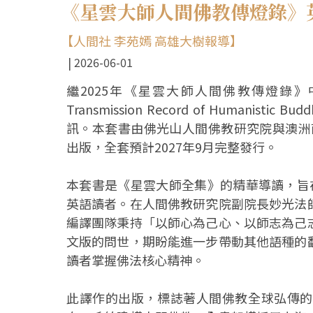
《星雲大師人間佛教傳燈錄》
【人間社 李苑嫣 高雄大樹報導】
2026-06-01
繼2025年《星雲大師人間佛教傳燈錄》
Transmission Record of Humanistic B
訊。本套書由佛光山人間佛教研究院與澳洲南
出版，全套預計2027年9月完整發行。
本套書是《星雲大師全集》的精華導讀，旨
英語讀者。在人間佛教研究院副院長妙光法
編譯團隊秉持「以師心為己心、以師志為己
文版的問世，期盼能進一步帶動其他語種的
讀者掌握佛法核心精神。
此譯作的出版，標誌著人間佛教全球弘傳的