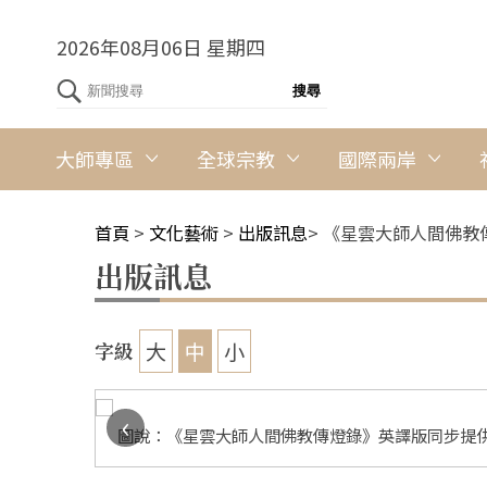
2026年08月06日 星期四
大師專區
全球宗教
國際兩岸
首頁
>
文化藝術
>
出版訊息
>
《星雲大師人間佛教
出版訊息
大
中
小
字級
‹
完整發行。
圖說：《星雲大師人間佛教傳燈錄》英譯版同步提供