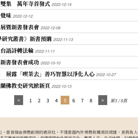
說雙集 萬年寺首發式
2022-12-14
尋覺味
2022-12-12
作展暨新書發表會
2022-12-08
學研究叢書》新書預購
2022-11-13
以台語詩轉法輪
2022-11-11
暨新書發表會成功
2022-10-10
表 展露「喫茶去」善巧智慧以淨化人心
2022-10-27
宜蘭佛教史研究掀新頁
2022-10-13
1
2
3
4
5
6
7
8
第5 / 8頁
ncy，簡稱人間社)，是首個由佛教創辦的通訊社，不僅是國內外佛教新聞資訊總匯，
各宗教界的新聞資訊，並傳播國內外藝術文化、教育人文、生活休閒、科學新