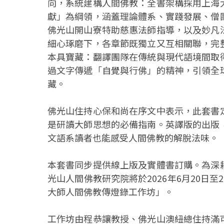
向，系統建構人間佛教：全書架構採用上海
獻」為綱領，涵蓋理論體系、實踐發展、僧
佛光山開山寮特助慈惠法師指導，以及妙凡
細心琢磨下，各章節既獨立又互相關聯，完
本具寶藏：翻譯團隊在傳統與現代語境間取
過文字傳遞「自覺與行佛」的精神，引領全
藏。
佛光山住持心保和尚在序文中表示，此套書
是研讀大師思想的必備指南。英譯版的出版
文語系讀者也能感受人間佛教的解脫法味。
本套書同步提供線上版及實體書訂購。為深
光山人間佛教研究院將於2026年6月20日
大師人間佛教傳燈錄工作坊」。
工作坊由程恭讓教授、佛光山澳紐總住持滿