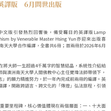
英譯版 6月問世出版
中文版引發熱烈回響後，備受矚目的英譯版Lamp
uddhism by Venerable Master Hsing Yun亦迎來出版喜
天大學合作編譯，全書共6冊；首兩冊於2026年6月
在將大師一生超過4千萬字的智慧結晶，系統性介紹給
師與澳洲南天大學人間佛教中心主任覺瑋法師帶領下，
志」的願力精進努力，於一年內完成前兩冊的編譯。英
翻譯，開啟跨語言、跨文化的「傳燈」弘法旅程，引領
重要里程碑，核心價值體現在兩個層面：一、十大面