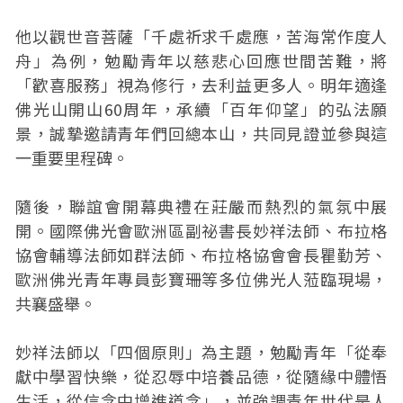
他以觀世音菩薩「千處祈求千處應，苦海常作度人
舟」為例，勉勵青年以慈悲心回應世間苦難，將
「歡喜服務」視為修行，去利益更多人。明年適逢
佛光山開山60周年，承續「百年仰望」的弘法願
景，誠摯邀請青年們回總本山，共同見證並參與這
一重要里程碑。
隨後，聯誼會開幕典禮在莊嚴而熱烈的氣氛中展
開。國際佛光會歐洲區副祕書長妙祥法師、布拉格
協會輔導法師如群法師、布拉格協會會長瞿勤芳、
歐洲佛光青年專員彭寶珊等多位佛光人蒞臨現場，
共襄盛舉。
妙祥法師以「四個原則」為主題，勉勵青年「從奉
獻中學習快樂，從忍辱中培養品德，從隨緣中體悟
生活，從信念中增進道念」，並強調青年世代是人