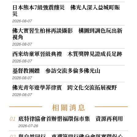
日本熊本7級強震釀災 佛光人深入益城町賑
災
2026-08-07
佛大實習生柏林再談攝影 構圖到調色玩出新
視角
2026-08-07
西來幼童軍晉級典禮 木質獎牌見證成長足跡
2026-08-07
基督教團體 參訪交流多倫多佛光山
2026-08-07
佛光青年遊學菲律賓 跨文化交流拓展視野
2026-08-07
相
關
消
息
底特律協會首辦惜福環保市集 資源再利用
2026-07-28
與自然同行 東禪第四行佛分會落實環保心