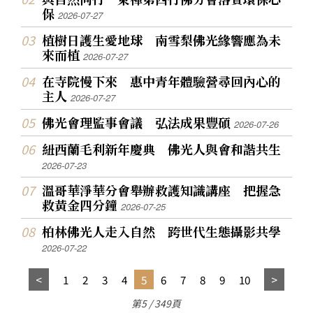
保
2026-07-27
植樹日護生愛地球 南雪梨佛光緣響應為未
來而植
2026-07-27
在寺院慢下來 惠中青年體驗營尋回內心的
主人
2026-07-27
佛光會理監事會議 弘法成果豐碩
2026-07-26
紐西蘭毛利新年慶典 佛光人與會和諧共生
2026-07-23
溫哥華淨華分會舉辦救護知識講座 把握急
救黃金四分鐘
2026-07-25
柏林佛光人走入自然 跨世代生態攝影共學
2026-07-22
1
2
3
4
5
6
7
8
9
10
第5 / 349頁