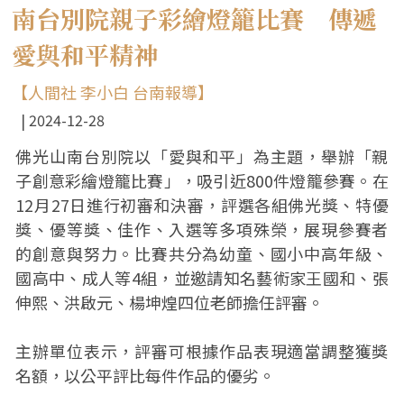
南台別院親子彩繪燈籠比賽 傳遞
愛與和平精神
【人間社 李小白 台南報導】
2024-12-28
佛光山南台別院以「愛與和平」為主題，舉辦「親
子創意彩繪燈籠比賽」，吸引近800件燈籠參賽。在
12月27日進行初審和決審，評選各組佛光獎、特優
獎、優等獎、佳作、入選等多項殊榮，展現參賽者
的創意與努力。比賽共分為幼童、國小中高年級、
國高中、成人等4組，並邀請知名藝術家王國和、張
伸熙、洪啟元、楊坤煌四位老師擔任評審。
主辦單位表示，評審可根據作品表現適當調整獲獎
名額，以公平評比每件作品的優劣。