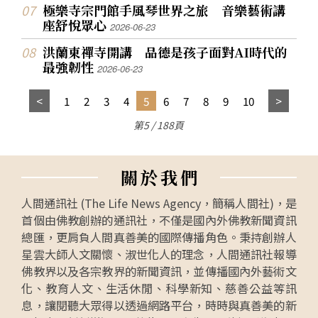
極樂寺宗門館手風琴世界之旅 音樂藝術講
座舒悅眾心
2026-06-23
洪蘭東禪寺開講 品德是孩子面對AI時代的
最強韌性
2026-06-23
1
2
3
4
5
6
7
8
9
10
第5 / 188頁
關
於
我
們
人間通訊社 (The Life News Agency，簡稱人間社)，是
首個由佛教創辦的通訊社，不僅是國內外佛教新聞資訊
總匯，更肩負人間真善美的國際傳播角色。秉持創辦人
星雲大師人文關懷、淑世化人的理念，人間通訊社報導
佛教界以及各宗教界的新聞資訊，並傳播國內外藝術文
化、教育人文、生活休閒、科學新知、慈善公益等訊
息，讓閱聽大眾得以透過網路平台，時時與真善美的新