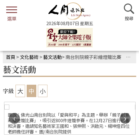
2026年08月07日 星期五
首頁
>
文化藝術
>
藝文活動
>
南台別院親子彩繪燈籠比賽 傳遞愛與和平精神
藝文活動
大
中
小
字級
圖說：佛光山南台別院以「愛與和平」為主題，舉辦「親子創意
‹
›
彩繪燈籠比賽」，吸引近800件燈籠參賽。在12月27日進行初審
和決審，邀請知名藝術家王國和、張伸熙、洪啟元、楊坤煌四位
老師擔任評審。 圖/南台別院提供