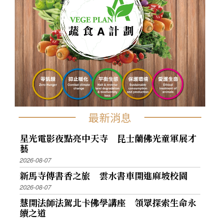
最新消息
星光電影夜點亮中天寺 昆士蘭佛光童軍展才
藝
2026-08-07
新馬寺傳書香之旅 雲水書車開進麻坡校園
2026-08-07
慧開法師法駕北卡佛學講座 領眾探索生命永
續之道