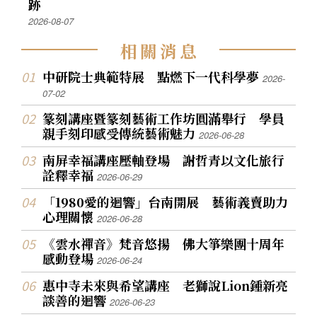
跡
2026-08-07
相
關
消
息
中研院士典範特展 點燃下一代科學夢
2026-
07-02
篆刻講座暨篆刻藝術工作坊圓滿舉行 學員
親手刻印感受傳統藝術魅力
2026-06-28
南屏幸福講座壓軸登場 謝哲青以文化旅行
詮釋幸福
2026-06-29
「1980愛的迴響」台南開展 藝術義賣助力
心理關懷
2026-06-28
《雲水禪音》梵音悠揚 佛大箏樂團十周年
感動登場
2026-06-24
惠中寺未來與希望講座 老獅說Lion鍾新亮
談善的迴響
2026-06-23