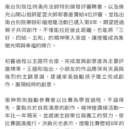
南台別院住持滿舟法師特別頒發評審聘書，以及佛
光山開山祖師星雲大師新春墨寶給4位評審，並指出
南台別院舉辦彩繪燈籠活動已邁入第8年，期望透過
親子共同創作，不僅能拉近彼此距離，也能將「三
好、四給、五和」的精神帶入家庭，讓燈籠成為象
徵光明與幸福的媒介。
初審過程以主題符合度、完成度與創意度為主要評
選標準。王國和指出，小朋友的作品應保有天真與
強烈的主觀意識，建議家長鼓勵孩子獨立完成創
作，展現純粹的創意。
張伸熙則鼓勵參賽者以比賽為學習過程，不論得
失，重點在於自我滿意的創作。楊坤煌讚揚活動一
年比一年精采，並感謝主辦單位與義工的努力，使
比賽圓滿進行。洪啟元也表示，燈籠比賽歷經8年的