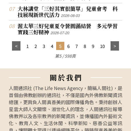
大林講堂「三好其實很簡單」兒童會考 科
技展現新世代活力
2026-08-03
渥太華三好兒童夏令營圓滿結營 多元學習
實踐三好精神
2026-07-20
1
2
3
4
5
6
7
8
9
10
第5 / 598頁
關
於
我
們
人間通訊社 (The Life News Agency，簡稱人間社)，是
首個由佛教創辦的通訊社，不僅是國內外佛教新聞資訊
總匯，更肩負人間真善美的國際傳播角色。秉持創辦人
星雲大師人文關懷、淑世化人的理念，人間通訊社報導
佛教界以及各宗教界的新聞資訊，並傳播國內外藝術文
化、教育人文、生活休閒、科學新知、慈善公益等訊
息，讓閱聽大眾得以透過網路平台，時時與真善美的新