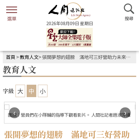
2026年08月09日 星期日
首頁
>
教育人文
>
張開夢想的翅膀 滿地可三好營助力未來職業選擇
教育人文
大
中
小
字級
‹
›
圖說：營員們在小隊輔的指導下觀看影片。 人間社記者趙淑萍攝
張開夢想的翅膀 滿地可三好營助