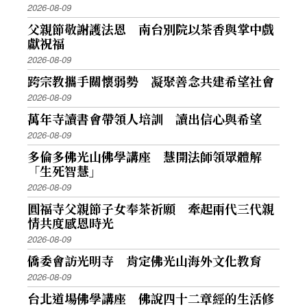
2026-08-09
父親節敬謝護法恩 南台別院以茶香與掌中戲
獻祝福
2026-08-09
跨宗教攜手關懷弱勢 凝聚善念共建希望社會
2026-08-09
萬年寺讀書會帶領人培訓 讀出信心與希望
2026-08-09
多倫多佛光山佛學講座 慧開法師領眾體解
「生死智慧」
2026-08-09
圓福寺父親節子女奉茶祈願 牽起兩代三代親
情共度感恩時光
2026-08-09
僑委會訪光明寺 肯定佛光山海外文化教育
2026-08-09
台北道場佛學講座 佛說四十二章經的生活修