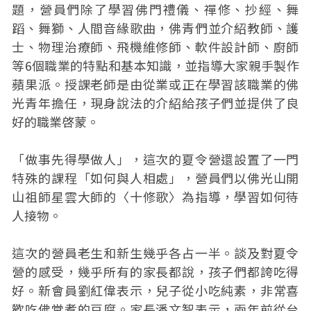
題，營員們除了學習佛門禮儀、禪修、抄經、舞
蹈、舞獅、人間音緣歌曲，佛青們並介紹教師、護
士、物理治療師、飛機維修師、軟件設計師、廚師
等6個職業的特點和基本知識，並指導大家親手製作
蘋果派。授課老師是由從業或正在學習該職業的佛
光青年擔任，現身說法的介紹給孩子們並提供了良
好的職業啓蒙。
「做事先得學做人」，這次的夏令營還設置了一門
特殊的課程「如何與人相處」，營員們以佛光山開
山祖師星雲大師的〈十修歌〉為指導，學習如何待
人接物。
這次的營員老生和新生幾乎各占一半。談及對夏令
營的感受，幾乎所有的家長都說，孩子們都誇吃得
好。新會員劉紅偉表示，兒子從小吃純素，非常喜
歡吃佛堂煮的豆腐。家長潘文智表示，兩年前從台