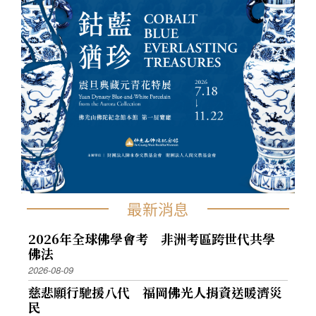
最新消息
2026年全球佛學會考 非洲考區跨世代共學
佛法
2026-08-09
慈悲願行馳援八代 福岡佛光人捐資送暖濟災
民