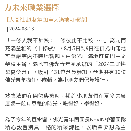
力未來職業選擇
【人間社 趙淑萍 加拿大滿地可報導】
2024-08-13
「一修人我不計較，二修彼此不比較……」高亢而
充滿童稚的〈十修歌〉，8月5日到9日在佛光山滿地
可華嚴寺内不時地響起。由佛光山滿地可普門中文
學校主辦，滿地可佛光青年團承辦的「2024三好快
樂夏令營」，吸引了31位營員參加，營期共有16位
佛光青年擔任小隊輔，為小朋友們保駕護行。
妙牧法師在開營典禮時，期許小朋友們在夏令營裏
度過一段有意義的時光，吃得好，學得好。
為了今年的夏令營，佛光青年團團長KEVIN帶著團隊
精心設置別具一格的精采課程，以職業夢想為主