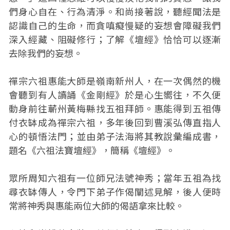
們身心自在、行為清淨。和尚接著說，聽經聞法是
認識自己的生命，而貪嗔癡慢疑的妄想會障礙我們
深入經藏、阻礙修行；了解《壇經》恰恰可以逐漸
去除我們的妄想。
禪宗六祖惠能大師是嶺南新州人，在一次偶然的機
會聽到有人讀誦《金剛經》於是心生嚮往，不久便
動身前往蘄州黃梅縣找五祖拜師。惠能得到五祖傳
付衣缽成為禪宗六祖，多年後回到曹溪弘傳直指人
心的頓悟法門；並由弟子法海將其教說彙編成書，
題名《六祖法寶壇經》，簡稱《壇經》。
眾所周知六祖有一位師兄法號神秀；當年五祖為找
尋衣缽傳人，令門下弟子作偈闡述見解，後人便時
常將神秀與惠能兩位大師的偈語拿來比較。