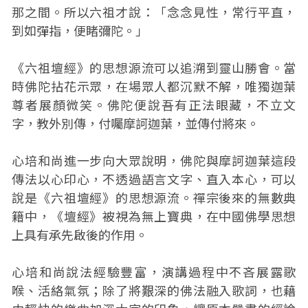
那之間。所以六祖才說：「念念見性，常行平直，
到如彈指，便睹彌陀。」
《六祖壇經》的思想源流可以追溯到靈山勝會。當
時佛陀拈花示眾，在場眾人都沉默不解，唯獨迦葉
尊者展顏微笑。佛陀便說吾有正法眼藏，不立文
字，教外別傳，付囑摩訶迦葉，並傳付將來。
心培和尚進一步向大眾說明，佛陀與摩訶迦葉這段
傳法以心印心，不透過語言文字、直入本心，可以
說是《六祖壇經》的思想源流。禪宗後來的無數典
籍中，《壇經》被視為無上寶典，在中國佛學思想
上具有承先啟後的作用。
心培和尚說法經驗豐富，演講過程中不吝展露歌
喉、活絡氣氛；除了將艱深的佛法融入歌詞，也藉