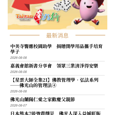
最新消息
中美寺響應校園助學 捐贈開學用品攜手培育
學子
2026-08-08
嘉義會館新書分享會 領眾三業清淨得安樂
2026-08-08
【星雲大師全集21】佛教管理學．弘法系列
──佛光山的管理法④
2026-08-08
佛光山蘭陽仁愛之家歡慶父親節
2026-08-07
日本熊本7級強震釀災 佛光人深入益城町賑