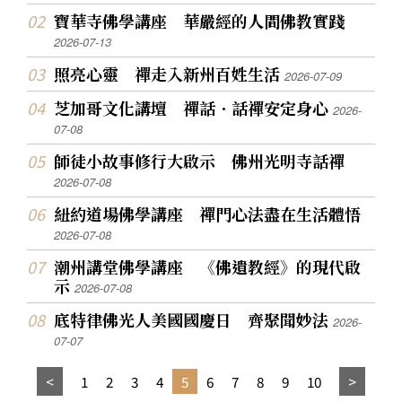
寶華寺佛學講座 華嚴經的人間佛教實踐
2026-07-13
照亮心靈 禪走入新州百姓生活
2026-07-09
芝加哥文化講壇 禪話．話禪安定身心
2026-
07-08
師徒小故事修行大啟示 佛州光明寺話禪
2026-07-08
紐約道場佛學講座 禪門心法盡在生活體悟
2026-07-08
潮州講堂佛學講座 《佛遺教經》的現代啟
示
2026-07-08
底特律佛光人美國國慶日 齊聚聞妙法
2026-
07-07
1
2
3
4
5
6
7
8
9
10