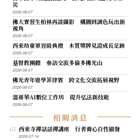
災
2026-08-07
佛大實習生柏林再談攝影 構圖到調色玩出新
視角
2026-08-07
西來幼童軍晉級典禮 木質獎牌見證成長足跡
2026-08-07
基督教團體 參訪交流多倫多佛光山
2026-08-07
佛光青年遊學菲律賓 跨文化交流拓展視野
2026-08-07
溫哥華AI數位工作坊 提升弘法新技能
2026-08-07
相
關
消
息
西來寺禪話話禪講座 行者養心自性顯發
2026-07-14