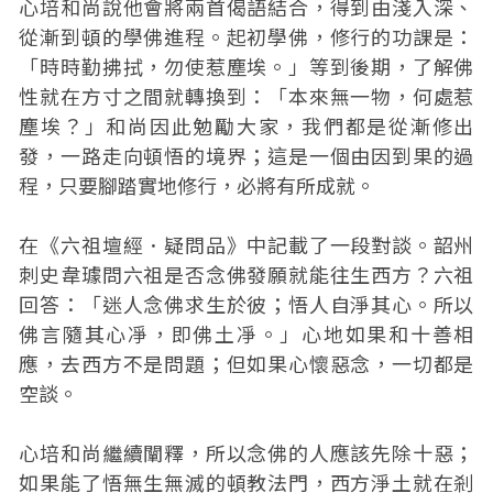
心培和尚說他會將兩首偈語結合，得到由淺入深、
從漸到頓的學佛進程。起初學佛，修行的功課是：
「時時勤拂拭，勿使惹塵埃。」等到後期，了解佛
性就在方寸之間就轉換到：「本來無一物，何處惹
塵埃？」和尚因此勉勵大家，我們都是從漸修出
發，一路走向頓悟的境界；這是一個由因到果的過
程，只要腳踏實地修行，必將有所成就。
在《六祖壇經．疑問品》中記載了一段對談。韶州
刺史韋璩問六祖是否念佛發願就能往生西方？六祖
回答：「迷人念佛求生於彼；悟人自淨其心。所以
佛言隨其心凈，即佛土凈。」心地如果和十善相
應，去西方不是問題；但如果心懷惡念，一切都是
空談。
心培和尚繼續闡釋，所以念佛的人應該先除十惡；
如果能了悟無生無滅的頓教法門，西方淨土就在剎