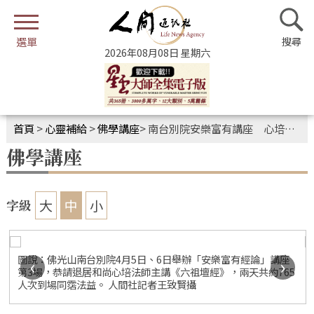
2026年08月08日 星期六
首頁
>
心靈補給
>
佛學講座
>
南台別院安樂富有講座 心培和尚主講《六祖壇經》
佛學講座
大
中
小
字級
圖說：佛光山南台別院4月5日、6日舉辦「安樂富有經論」講座
‹
›
第3場，恭請退居和尚心培法師主講《六祖壇經》，兩天共約765
人次到場同霑法益。 人間社記者王致賢攝