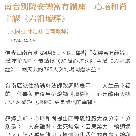
南台別院安樂富有講座 心培和尚
主講《六祖壇經》
【人間社 邱建誌 台南報導】
2024-04-06
佛光山南台別院4月5日、6日舉辦「安樂富有經論」
講座第3場，恭請退居和尚心培法師主講《六祖壇
經》，兩天共約765人次到場同霑法益。
台南區總住持滿舟法師致詞時表示：「人生最幸福
的一件事就是夜半挑燈讀《壇經》，而連續兩天聽
心培和尚說《壇經》更是雙倍的幸福。」
講經之前，心培和尚提出四種思維跟大家分享，分
別是：「人身難得，生死無常，因果業力，輪迴過
患。」這四種思維可以慢慢淡化我們的貪念，讓我